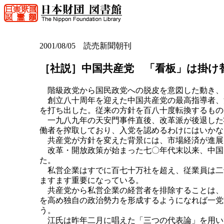
2001/08/05 読売新聞朝刊
［社説］中国共産党 「看板」は掛け
階級政党から国民政党への脱皮を意図した動き、
創立八十周年を迎えた中国共産党の最高指導者、
を打ち出した。従来の方針を百八十度転換するもの
一九八九年の天安門事件直後、改革派が後退した
働者を搾取しており、入党を認めるわけにはいかな
共産党が方針を変えた背景には、市場経済が進展
改革・開放政策が始まった七〇年代末以来、中国
た。
私営企業はすでに百七十万社を超え、従業員は二
ますます重要になっている。
共産党から私営企業の経営者を排除することは、
を高め独自の政治勢力を形成するようになれば一党
う。
江氏は昨年二月に唱えた「三つの代表論」を用い