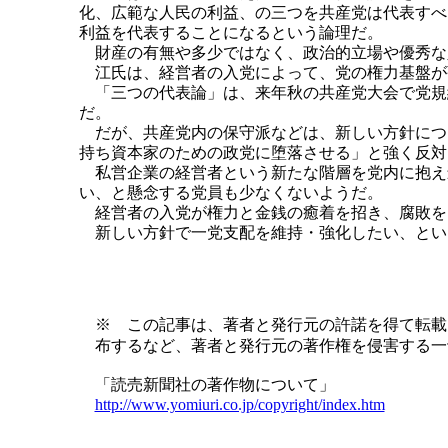
化、広範な人民の利益、の三つを共産党は代表すべ
利益を代表することになるという論理だ。
財産の有無や多少ではなく、政治的立場や優秀な
江氏は、経営者の入党によって、党の権力基盤が
「三つの代表論」は、来年秋の共産党大会で党規
だ。
だが、共産党内の保守派などは、新しい方針につ
持ち資本家のための政党に堕落させる」と強く反対
私営企業の経営者という新たな階層を党内に抱え
い、と懸念する党員も少なくないようだ。
経営者の入党が権力と金銭の癒着を招き、腐敗を
新しい方針で一党支配を維持・強化したい、とい
※ この記事は、著者と発行元の許諾を得て転載
布するなど、著者と発行元の著作権を侵害する一
「読売新聞社の著作物について」
http://www.yomiuri.co.jp/copyright/index.htm