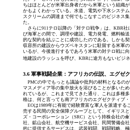
ちはほとんどが米軍出身者だから米軍という組織が
かもよくわかっている。水道、電気や下水システム
スクリームの調達まで何でもこなすこのビジネス集
た。
さらに911テロ以降の「対テロ戦争」は、KBR社
び海軍との間で、調理や建設、電力発電、燃料輸送
的な契約を結ぶことに成功したのである。しかも契
収容所の建設からウズベキスタンに駐留する米軍の
いるが、今後進行するであろう米軍の対テロ戦に向
地建設のラッシュを呼び、KBRに途方もないビジ
3.6 軍事戦闘企業：アフリカの伝説、エグゼ
PMCの中でもっとも議論や批判の材料となるのが
マスメディア等の集中放火を浴びることが多いため
れているが、これまで見てきた通り、これは多種多
格は、何と言っても南アフリカのエグゼクティブ・
EOは1989年に有能で経験豊富な軍人を派遣す
売する民間の安全保障グループとして、イギリスと
ズ・コーポレーション（SRC）という持株会社の傘
社、鉱山会社、航空機サービス会社、民間警備会社
的に提供するサービスは、武装戦闘、戦闘戦略、極