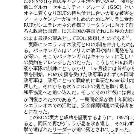
民の4分の1を難民キャンプ生活へ追い込み、同国
前にグルカ・セキュリティ・グループ（GSC）とい
オネに着くなりRUFの待ち伏せに合い大変な被害
ブ・マッケンジーが見せしめのためにゲリラに食わ
RUFがシエラレオネの首都フリータウンに向けて
ろん政府は国連、旧宗主国の英国それに世界の大国
53
のまま最後の望みとしてEOに依頼したのである
実際にシエラレオネ政府とEOの間を仲介したの
る。バッキンガムはアフリカの油田や鉱山開発を進
が深い。そこでバッキンガムはキャッシュに乏しい
の契約をアレンジしたのだった。こうしてEOは5月
弱小軍隊の訓練にとりかかり、1ヶ月後には首都から
撃を開始。EOの支援を受けた政府軍はわずか9日間で
政府軍は、政府にとって戦略的に重要なKono鉱山
戻した。それからも次々にRUFの拠点を取り返し、わ
和平協定へと追い込んだ。そしてその1年後には何
54
が回復されたのである
。一民間企業が数十年間続
シエラレオネでの活動は、安全保障問題の関係者を
とになった。
このEOの実力と成功を証明するように、1997年
ると、同国で再びゲリラが息を吹き返し、そのわず
挙で選ばれたリーダーが追い落とされてしまった。