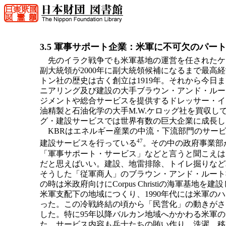
3.5 軍事サポート企業：米軍に不可欠のパート
先のイラク戦争でも米軍基地の運営を任されたケロ
副大統領が2000年に副大統領候補になるまで最
トン社の歴史は古く創立は1919年。それから今日
ニアリング及び建設の大手ブラウン・アンド・ルー
ジメントや総合サービスを提供するドレッサー・イ
油精製と石油化学の大手M.W.ケロッグ社を買収
グ・建設サービスでは世界有数の巨大企業に成長し、現
KBRはエネルギー産業の中流・下流部門のサービ
47
建設サービスを行っている
。その中の政府事業部
「軍事サポート・サービス」などと言うと聞こえは
だと思えばいい。建設、地雷排除、トイレ掘りなど
そうした「従軍商人」のブラウン・アンド・ルート
の時は米政府向けにCorpus Christiの海軍基
米軍支配下の地域につくり、1990年代には米軍
った。この冷戦終結の頃から「民営化」の動きがさら
した。特に95年以降バルカン地域へかかわる米軍の
た。サービス内容も兵士たちの賄い作り、洗濯、移