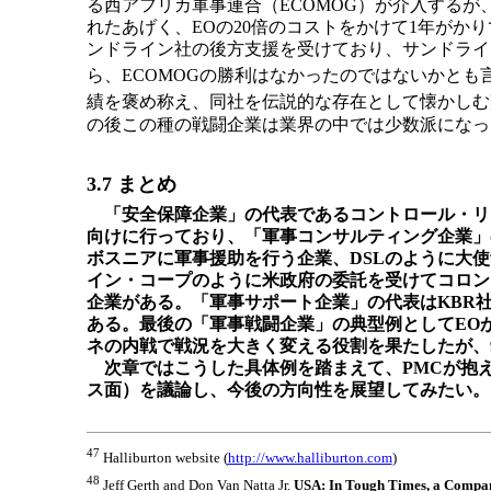
る西アフリカ軍事連合（ECOMOG）が介入するが、
れたあげく、EOの20倍のコストをかけて1年がかり
ンドライン社の後方支援を受けており、サンドライ
ら、ECOMOGの勝利はなかったのではないかとも
績を褒め称え、同社を伝説的な存在として懐かしむ
の後この種の戦闘企業は業界の中では少数派になっ
3.7 まとめ
「安全保障企業」の代表であるコントロール・リ
向けに行っており、「軍事コンサルティング企業」
ボスニアに軍事援助を行う企業、DSLのように大
イン・コープのように米政府の委託を受けてコロン
企業がある。「軍事サポート企業」の代表はKBR
ある。最後の「軍事戦闘企業」の典型例としてEO
ネの内戦で戦況を大きく変える役割を果たしたが、
次章ではこうした具体例を踏まえて、PMCが抱
ス面）を議論し、今後の方向性を展望してみたい。
47
Halliburton website (
http://www.halliburton.com
)
48
Jeff Gerth and Don Van Natta Jr.
USA: In Tough Times, a Compan