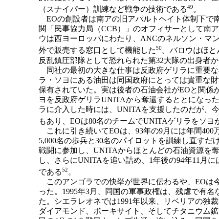
49
（スナイパー）訓練など戦争の技術である
。
EOの創設者は南アの旧アパルトヘイト体制下で
関「民事協力局（CCB）」のオフィサーとして南
ウは西ヨーロッパにわたり、ANCのネルソン・マ
50
外で販売する窓口として機能した
。バロウはほと
反乱鎮圧部隊として恐れられた第32大隊の出身者
同社の最初の大きな仕事は反政府ゲリラに重要な
ラ・ソヨにある油田は同国政府にとっては貴重な財
保有されていた。実は後者の石油会社がEOと関係
ヨを反政府ゲリラUNITAから奪還するととになっ
ラに介入した時には、UNITAを支援したのだが
もあり、EOは80名のチームでUNITAゲリラをソ
これに引き続いてEOは、93年の9月には年間40
5,000名の歩兵と30名のパイロットを訓練し直す
戦闘に参加し、UNITAからほとんどの石油資源を
し、さらにUNITAを追い詰め、1年後の94年11
52
である
。
このアンゴラでの快挙が世界に伝わるや、EOは
った。1995年3月、同国の軍事政権は、残虐で有
た。シエラレオネでは1991年以来、リベリアの独
ダイアモンド、ボーキサイト、そしてチタニウム鉱