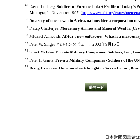
49
David Isenberg.
Soldiers of Fortune Ltd.: A Profile of Today's
Monograph, November 1997. (
http://www.cdi.org/issues/mercena
50
An army of one's own: in Africa, nations hire a corporation t
51
Pratap Chatterjee.
Mercenary Armies and Mineral Wealth.
(
Cov
52
Michael Ashworth,
Africa's new enforcers - What is a mercenar
53
Peter W. Singer とのインタビュー、2003年9月15日
54
Stuart McGhie.
Private Military Companies: Soldiers, Inc.
,
Jane
55
Peter H. Gantz.
Private Military Companies - Soldiers of the U
56
Bring Executive Outcomes back to fight in Sierra Leone.
,
Busi
日本財団図書館は