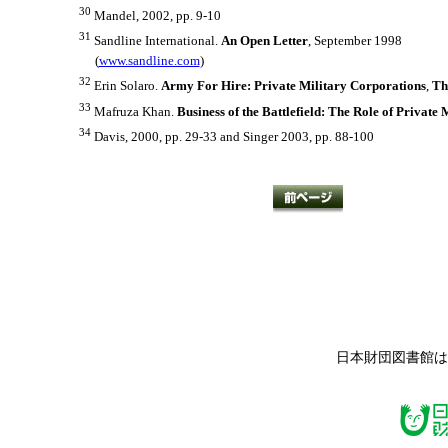
30
Mandel, 2002, pp. 9-10
31
Sandline International.
An Open Letter
, September 1998
(
www.sandline.com
)
32
Erin Solaro.
Army For Hire: Private Military Corporations
,
Th
33
Mafruza Khan.
Business of the Battlefield: The Role of Private
34
Davis, 2000, pp. 29-33 and Singer 2003, pp. 88-100
日本財団図書館は