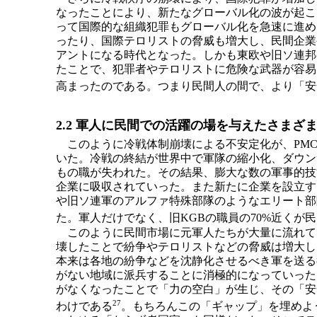
なったことにより、新たなグローバル化の波が起こ
って国際的な組織犯罪もグローバル化を急速に進め
ったり、国際テロリストの脅威も増大し、民間企業
アントになる時代となった。しかも東欧や旧ソ連邦
たことで、犯罪者やテロリストに危険な武器が容易
高まったのである。つまり民間人の間で、より「安
2.2 軍人に民間での活躍の場を与えたさまざ
このように冷戦体制崩壊による不安定化が、PMC
いた。冷戦の終結が世界中で軍隊の縮小化、ダウンサ
もの職が失われた。その結果、膨大な数の軍事的技
企業に吸収されていった。また新たに企業を設立す
や旧ソ連軍のアルファ特殊部隊のようなエリート部
た。軍人だけでなく、旧KGBの職員の70%近くが
このように民間市場に元軍人たちが大量に流れて、
壊したことで紛争やテロリストなどの脅威は増大し
本来は各地の紛争などを沈静化させるべき軍を送る
がない地域に派兵することに消極的になっていった
がなくなったことで「力の空白」が生じ、その「安
27
わけである
。もちろんこの「ギャップ」を埋めよ