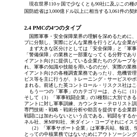
現在世界110ヶ国で少なくとも90社に及ぶこの種の
国防総省は3,000億ドル以上に相当する3,061件の
2.4 PMCの4つのタイプ
国際軍事・安全保障業界の理解を深めるために、
プに分類し、実際にどんな業務を行うどんな企業が
まず大きな区分けとしては「安全保障」と「軍事
「警備保障」の業務と一部重なってくる分野であり
イアント向けに提供している企業たちのグループを
れ、軍事の知識や技能を用いるのだが、実際の業務
イアント向けの各種調査業務であったり、危機管理
ビス等を主に行うが、トレーニング・サービスやボ
まれる。前述した英コントロール・リスクス社はこ
もう一つの「軍事」のカテゴリーは、さらに（1）
そして（3）「軍事戦闘企業」の3種類に大別でき
アントに対し軍事訓練、カウンター・テロリスト訓
専門技術・戦略・戦術分析や助言を提供する企業群
戦闘には加わらないという点である。戦闘をするか
ネル社、米MPRI社、米ダイン・コープそれにイス
（2）「軍事サポート企業」は軍事兵站、輸送、
とっての中核業務ではないためにアウトソーシング