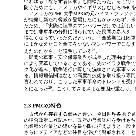
いわゆる「ならず者国家」も同様だった。そこでテ
防ぐためにも、アメリカやイギリスはむしろPMC
アメリカのPMC大手MPRIの元バイス・プレジ
が続発し新たな脅威が登場したにもかかわらず、米
たため、「実際に陸軍のマンパワーだけでは新しい
までは非軍事の分野に限られていた民間の参入を、
得なくなっていったのだという。「全盛期には陸軍
にまかなえたこと全てを少ないマンパワーでこなす
28
えたのだから」と説明している
。
民間の軍事・安全保障業界が成長した理由は他に
により変革していることである。先のイラク戦争で
ク化が進み、戦争遂行に際して洗練された軍事シス
る。情報通信関連などの高度な技術を取り扱う専門
言われており、こうした軍事革命のトレンドを受け
29
とになった
。こうしてさまざまな要因が重なり、
2.3 PMCの特色
古代から存在する傭兵と違い、今日世界各地で見ら
の場合政府に登記され、政府の営業認可を受けもち
他業種の企業との違いを最小限に抑えようと一般企
さらにメディアなどの注目を浴びて警戒されること