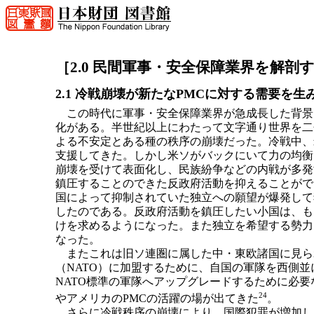
［2.0 民間軍事・安全保障業界を解剖
2.1 冷戦崩壊が新たなPMCに対する需要を生
この時代に軍事・安全保障業界が急成長した背景
化がある。半世紀以上にわたって文字通り世界を二
よる不安定とある種の秩序の崩壊だった。冷戦中、
支援してきた。しかし米ソがバックにいて力の均衡
崩壊を受けて表面化し、民族紛争などの内戦が多発
鎮圧することのできた反政府活動を抑えることがで
国によって抑制されていた独立への願望が爆発して
したのである。反政府活動を鎮圧したい小国は、も
けを求めるようになった。また独立を希望する勢力
なった。
またこれは旧ソ連圏に属した中・東欧諸国に見ら
（NATO）に加盟するために、自国の軍隊を西側
NATO標準の軍隊へアップグレードするために必
24
やアメリカのPMCの活躍の場が出てきた
。
さらに冷戦秩序の崩壊により、国際犯罪が増加した