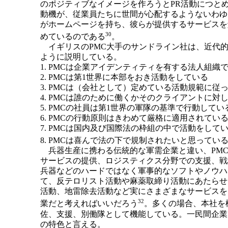
のポジティブなイメージを作ろうとPR活動につと
動機が、従業員たちに世間が心配するようないわゆ
がホームページを持ち、彼らが提供するサービスを
30
めているのである
。
イギリスのPMC大手のサンドライン社は、近代的
ように説明している。
1. PMCは企業アイデンティティを有する法人組織
2. PMCは第1世界に本部をおき活動をしている
3. PMCは（会社として）定めている活動規範に従
4. PMCは誰のために働くかそのクライアントに
5. PMCの社員は第1世界の軍隊の基準で行動してい
6. PMCの行動原則はきわめて厳格に適用されてい
7. PMCは国内及び国際法の枠組の中で活動をして
8. PMCは喜んで法の下で規制されたいと思ってい
兵器生産に携わる伝統的な軍需企業と違い、PMC
サービスの提供、ロジスティクス分野での支援、戦
兵器などのハードではなく軍事的なソフトやノウハ
て、反テロリスト活動や麻薬取締り活動にあたらせ
活動、地雷除去活動など実にさまざまなサービスを
32
業だと考えればいいだろう
。多くの場合、本社を
佐、支援、別働隊として機能している。一民間企業
の特色と言える。