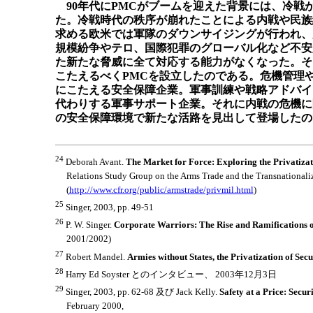
90年代にPMCがブームを迎えた背景には、冷
た。冷戦時代の秩序が崩れたことによる内戦や民族
求める欧米では軍隊のダウンサイジングが行われ、
規模紛争やテロ、国際犯罪のグローバル化など不安
た新たな脅威に全て対応する能力がなくなった。そ
こたえるべくPMCを設立したのである。危機管理
にこたえる安全保障企業。軍事訓練や戦略アドバイ
代わりする軍事サポート企業。それに内戦の危機に
の安全保障環境で新たな活路を見出して登場したの
24
Deborah Avant.
The Market for Force: Exploring the Privatizati
Relations Study Group on the Arms Trade and the Transnationaliz
(
http://www.cfr.org/public/armstrade/privmil.html
)
25
Singer, 2003, pp. 49-51
26
P. W. Singer.
Corporate Warriors: The Rise and Ramifications of
2001/2002)
27
Robert Mandel.
Armies without States, the Privatization of Secu
28
Harry Ed Soyster とのインタビュー、 2003年12月3日
29
Singer, 2003, pp. 62-68 及び Jack Kelly.
Safety at a Price: Secur
February 2000,