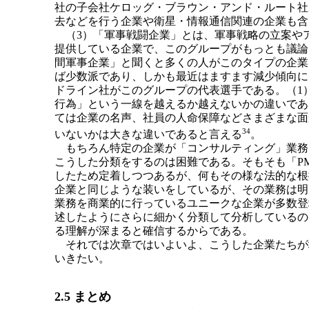
社の子会社ケロッグ・ブラウン・アンド・ルート社
去などを行う企業や衛星・情報通信関連の企業も含
（3）「軍事戦闘企業」とは、軍事戦略の立案や
提供している企業で、このグループがもっとも議論
間軍事企業」と聞くと多くの人がこのタイプの企業
ば少数派であり、しかも最近はますます減少傾向に
ドライン社がこのグループの代表選手である。（1
行為」という一線を越えるか越えないかの違いであ
ては企業の名声、社員の人命保障などさまざまな面
34
いないかは大きな違いであると言える
。
もちろん特定の企業が「コンサルティング」業務
こうした分類をするのは困難である。そもそも「P
したため定着しつつあるが、何もその様な法的な根
企業と同じような装いをしているが、その業務は明
業務を商業的に行っているユニークな企業が多数登
述したようにさらに細かく分類して分析しているの
る理解が深まると確信するからである。
それでは次章ではいよいよ、こうした企業たちが
いきたい。
2.5 まとめ