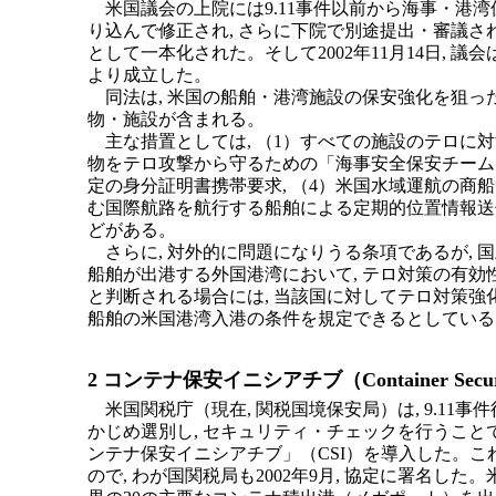
米国議会の上院には9.11事件以前から海事・港湾保
り込んで修正され, さらに下院で別途提出・審議さ
として一本化された。そして2002年11月14日, 議
より成立した。
同法は, 米国の船舶・港湾施設の保安強化を狙っ
物・施設が含まれる。
主な措置としては, （1）すべての施設のテロに対
物をテロ攻撃から守るための「海事安全保安チーム
定の身分証明書携帯要求, （4）米国水域運航の商船
む国際航路を航行する船舶による定期的位置情報送
どがある。
さらに, 対外的に問題になりうる条項であるが, 国
船舶が出港する外国港湾において, テロ対策の有効
と判断される場合には, 当該国に対してテロ対策強
船舶の米国港湾入港の条件を規定できるとしている
2 コンテナ保安イニシアチブ（Container Security 
米国関税庁（現在, 関税国境保安局）は, 9.11
かじめ選別し, セキュリティ・チェックを行うこ
ンテナ保安イニシアチブ」（CSI）を導入した。
ので, わが国関税局も2002年9月, 協定に署名し