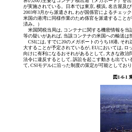
界の20の主要なコンテナ積出港（メガポート）を出
が実施されている。日本では東京, 横浜, 名古屋及
2003年3月から派遣され, わが国係官によるチェッ
米国の港湾に同様作業のため係官を派遣することが
済み。）
米国関税当局は, コンテナに関する機密情報を当該
等の疑いがあれば, 当該コンテナの米国への輸送は
CSIには, すでに20のメガポートのうち18港, 
大することが予定されているが, EUにおいては, 
向けに有利になるおそれがあるとして, 大きな政治問
法令に違反するとして, 訴訟を起こす動きも出ている
て, CSIモデルに沿った制度の策定が可能としてお
図1-6-