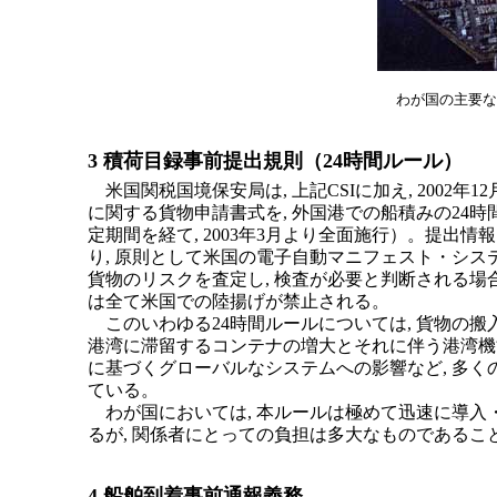
わが国の主要な
3 積荷目録事前提出規則（24時間ルール）
米国関税国境保安局は, 上記CSIに加え, 2002
に関する貨物申請書式を, 外国港での船積みの24
定期間を経て, 2003年3月より全面施行）。提出情報は
り, 原則として米国の電子自動マニフェスト・シス
貨物のリスクを査定し, 検査が必要と判断される場合
は全て米国での陸揚げが禁止される。
このいわゆる24時間ルールについては, 貨物の搬
港湾に滞留するコンテナの増大とそれに伴う港湾機
に基づくグローバルなシステムへの影響など, 多く
ている。
わが国においては, 本ルールは極めて迅速に導入
るが, 関係者にとっての負担は多大なものであるこ
4 船舶到着事前通報義務