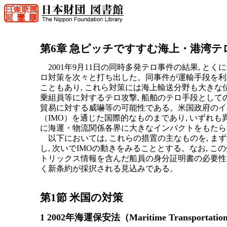
第6章 急ピッチですすむ海上・港湾テ
2001年9月11日の同時多発テロ事件の結果, とく
ロ対策を次々と打ち出した。同事件が運輸手段を利
こともあり, これら対策には海上輸送分野も大きな位置
乗組員等に対するテロ攻撃, 船舶のテロ手段としての
貿易に対する威嚇等の可能性である。米国政府のイニ
（IMO）を通じた国際的なものまであり, いずれ
に海運・物流関係各界に大きなインパクトをもたら
以下においては, これらの措置の主なものを, 
し, 次いでIMOの動きをみることとする。なお, こ
トリックス情報を含んだ船員の身分証明書の必要性を説
く新条約が採択される見込みである。
第1節 米国の対策
1 2002年海運保安法（Maritime Transportation 