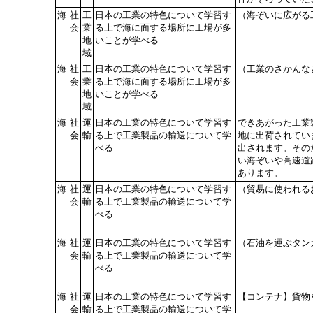
海
社
工
日本の工業の特色について学習す
（海ぞいに広がる
会
業
る上で海に面する場所に工場が多
地
いことが学べる
域
海
社
工
日本の工業の特色について学習す
（工業のさかんな
会
業
る上で海に面する場所に工場が多
地
いことが学べる
域
海
社
運
日本の工業の特色について学習す
できあがった工業
会
輸
る上で工業製品の輸送について学
地に出荷されてい
べる
出されます。その
い海ぞいや高速道
あります。
海
社
運
日本の工業の特色について学習す
（貿易に使われる
会
輸
る上で工業製品の輸送について学
べる
海
社
運
日本の工業の特色について学習す
（石油を運ぶタン
会
輸
る上で工業製品の輸送について学
べる
海
社
運
日本の工業の特色について学習す
【コンテナ】貨物
会
輸
る上で工業製品の輸送について学