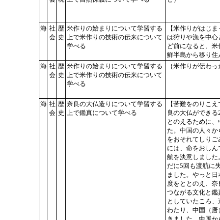
海
社
歴
米作りの始まりについて学習する
【米作りがはじまっ
会
史
上で米作りの技術の伝来について
は狩りや漁を中心
学べる
ど前になると、米
鮮半島から移り住
海
社
歴
米作りの始まりについて学習する
｛米作りが伝わっ
会
史
上で米作りの技術の伝来について
学べる
海
社
歴
奈良の大仏造りについて学習する
【苦難をのりこえ
会
史
上で鑑真について学べる
良の大仏ができる
とのえるために、
た。中国の人々か
をおそれてしりご
には、命をおしん
航を決意しました
だに5回も渡航に
ました。やっと日
度をととのえ、奈
つながる文化と鑑
としていたころ、
わたり、中国（唐
きました。中国か