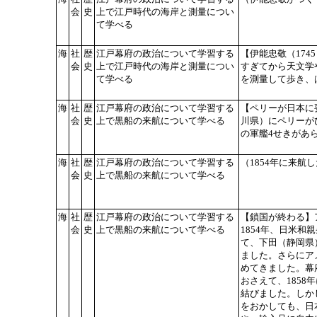
会
史
上で江戸時代の海岸と測量につい
て学べる
海
社
歴
江戸幕府の政治について学習する
【伊能忠敬（174
会
史
上で江戸時代の海岸と測量につい
すぎてから天文学
て学べる
を測量して歩き、
海
社
歴
江戸幕府の政治について学習する
【ペリーが日本に要
会
史
上で黒船の来航について学べる
川県）にペリーが
の軍艦4せきがあ
海
社
歴
江戸幕府の政治について学習する
（1854年に来航
会
史
上で黒船の来航について学べる
海
社
歴
江戸幕府の政治について学習する
【鎖国が終わる】
会
史
上で黒船の来航について学べる
1854年、日米
て、下田（静岡県
ました。さらにア
めてきました。幕
おさえて、1858
結びました。しか
をおかしても、日