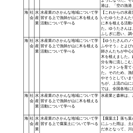
ようになった。そ
港は、「空の漁港
海
社
水
水産業のさかんな地域について学
【これからの水産
会
産
習する上で漁師が山に木を植える
いたゆうたさんた
業
活動について学べる
に木を植える活動
た。ゆうたさんは
ふしぎに思い、調
海
社
水
水産業のさかんな地域について学
【ゆうたさんのノ
会
産
習する上で漁師が山に木を植える
ふやそう」とよび
業
活動について学べる
師さんたちが中心
木を植えました。
分を海に流しこむ
ランクトンを育て
た。そのため、漁
やそうとしていま
ちが、上流の山に
では、全国各地に
海
社
水
水産業のさかんな地域について学
水産業と森林は、
会
産
習する上で漁師が山に木を植える
業
活動について学べる
海
社
水
水産業のさかんな地域について学
【腐葉土】落ち葉
会
産
習する上で腐葉土について学べる
にふった雨は、土
業
だ水となって、川