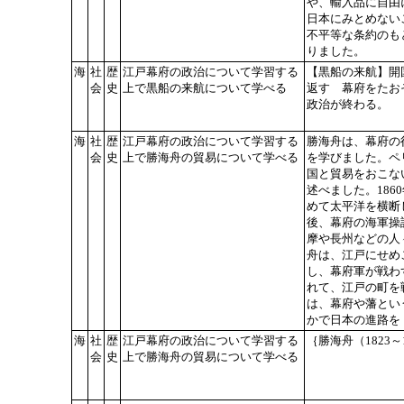
や、輸入品に自由
日本にみとめない
不平等な条約のも
りました。
海
社
歴
江戸幕府の政治について学習する
【黒船の来航】開
会
史
上で黒船の来航について学べる
返す 幕府をたお
政治が終わる。
海
社
歴
江戸幕府の政治について学習する
勝海舟は、幕府の
会
史
上で勝海舟の貿易について学べる
を学びました。ペ
国と貿易をおこな
述べました。18
めて太平洋を横断
後、幕府の海軍操
摩や長州などの人
舟は、江戸にせめ
し、幕府軍が戦わ
れて、江戸の町を
は、幕府や藩とい
かで日本の進路を
海
社
歴
江戸幕府の政治について学習する
｛勝海舟（1823～
会
史
上で勝海舟の貿易について学べる