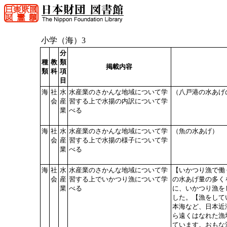
小学（海）3
分
種
教
類
掲載内容
類
科
項
目
海
社
水
水産業のさかんな地域について学
（八戸港の水あげ
会
産
習する上で水揚の内訳について学
業
べる
海
社
水
水産業のさかんな地域について学
（魚の水あげ）
会
産
習する上で水揚の様子について学
業
べる
海
社
水
水産業のさかんな地域について学
【いかつり漁で働
会
産
習する上でいかつり漁について学
の水あげ量の多く
業
べる
に、いかつり漁を
した。【漁をして
本海など、日本近
ら遠くはなれた漁
ています。おもな