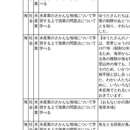
業
べる
海
社
水
水産業のさかんな地域について学
ゆうたさんたちは
会
産
習する上で漁業の問題点について
業の制限やあとつ
業
学べる
とを知り、それら
した。
海
社
水
水産業のさかんな地域について学
【ゆうたさんのノ
会
産
習する上で漁業の問題点について
は、世界じゅうの
業
学べる
1977年（昭和5
るため、海岸から
る魚の種類や漁を
里以外の海でも、
そのため、いかつ
相手国と話し合っ
た、わかい人たち
めに、いろいろな
本近海でとれるい
おきています。
海
社
水
水産業のさかんな地域について学
｛おもないかの漁
会
産
習する上で漁業の問題点について
海里水域｝
業
学べる
海
社
水
水産業のさかんな地域について学
魚をとる技術が進
会
産
習する上で漁業の問題点について