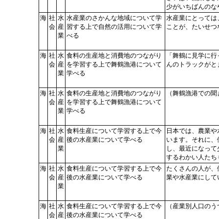
少がいちばんのな
海
社
水
水産業のさかんな地域について学
水産業にとっては
会
産
習する上で自然の活用について学
ことが、たいせつ
業
べる
海
社
水
食料の生産地と消費地のつながり
「舞鶴に見学に行
会
産
を学習する上で舞鶴漁港について
んのトラックがと
業
学べる
海
社
水
食料の生産地と消費地のつながり
（舞鶴漁港での聞
会
産
を学習する上で舞鶴漁港について
業
学べる
海
社
水
食料生産について学習する上で今
日本では、農業や
会
産
後の水産業について学べる
います。それに、
業
し、最近になって
するわかい人たち
海
社
水
食料生産について学習する上で今
たくさんの人が、
会
産
後の水産業について学べる
業や水産業にして
業
海
社
水
食料生産について学習する上で今
（産業別人口のう
会
産
後の水産業について学べる