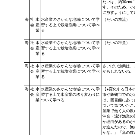
たいは、約30c
す。そのため、小
に放すようにして
海
社
水
水産業のさかんな地域について学
（たいの放流）
会
産
習する上で栽培漁業について学べ
業
る
海
社
水
水産業のさかんな地域について学
（たいの稚魚）
会
産
習する上で栽培漁業について学べ
業
る
海
社
水
水産業のさかんな地域について学
さいばい漁業は、
会
産
習する上で栽培漁業について学べ
かもしれないね。
業
る
海
社
水
水産業のさかんな地域について学
【●変化する日本
会
産
習する上で水産業の移り変わりに
市や舞鶴市での水
業
ついて学べる
は、図書館にあっ
ついて気づいたこ
産業で働く人の数
沖合・遠洋漁業の
か理由があるのか
が進んだので、漁
かな。」「魚の数