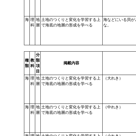
海
理
地
土地のつくりと変化を学習する上
海などにいる貝が
科
層
で海底の地層の形成を学べる
な。
分
種
教
類
掲載内容
類
科
項
目
海
理
地
土地のつくりと変化を学習する上
（大れき）
科
層
で海底の地層の形成を学べる
海
理
地
土地のつくりと変化を学習する上
（中れき）
科
層
で海底の地層の形成を学べる
海
理
地
土地のつくりと変化を学習する上
（小れき）