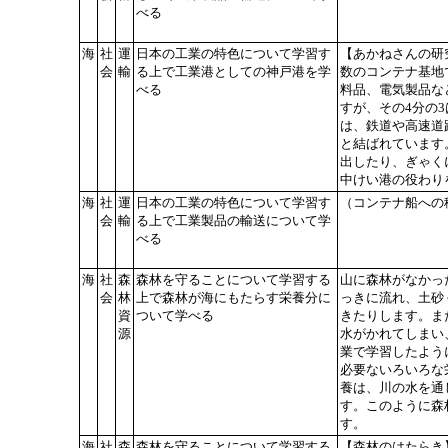
べる
海
社
運
日本の工業の特色について学習す
【あかねさんの研
会
輸
る上で工業港としての神戸港を学
数のコンテナ基地
べる
料品、電気製品な
すが、その4分の
は、鉄道や高速道
と結ばれています
出したり、ぎゃく
中けい港の役わり
海
社
運
日本の工業の特色について学習す
（コンテナ船への
会
輸
る上で工業製品の輸送について学
べる
海
社
森
森林を守ることについて学習する
山に森林がなかっ
会
林
上で森林が海にもたらす栄養分に
っきに流れ、土砂
資
ついて学べる
きたりします。ま
源
水がかれてしまい
業で学習したよう
必要ないろいろな
養は、川の水を通
す。このように森
す。
海
社
森
森林を守ることについて学習する
【森林のはたらき