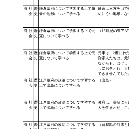
海
社
歴
鎌倉幕府について学習する上で鎌
鎌倉は三方を山で
会
史
倉の地形について学べる
めにくい地形にな
海
社
歴
鎌倉幕府について学習する上で元
（13世紀の東アジ
会
史
寇について学べる
海
社
歴
鎌倉幕府について学習する上で元
元軍は、2度にわ
会
史
寇について学べる
御家人たちは、元
ながらも、はげし
しにおそわれ、大
てきませんでした
海
社
歴
江戸幕府の政治について学習する
（出島）
会
史
上で出島について学べる
海
社
歴
江戸幕府の政治について学習する
幕府は、長崎に人
会
史
上で出島について学べる
人を住まわせ、こ
海
社
歴
江戸幕府の政治について学習する
（貿易船の航路と