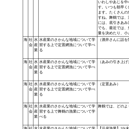
いわしやあじを中
す。いつも朝早く
ます。たくさんの
すね。舞鶴では、
には、底引きあみ
でも、最近では、
量を決めたり、小
海
社
水
水産業のさかんな地域について学
（酒井さんに話を
会
産
習する上で定置網漁について学べ
業
る
海
社
水
水産業のさかんな地域について学
（あみの引き上げ
会
産
習する上で定置網漁について学べ
業
る
海
社
水
水産業のさかんな地域について学
（定置あみ）
会
産
習する上で定置網漁について学べ
業
る
海
社
水
水産業のさかんな地域について学
舞鶴では、どのよ
会
産
習する上で舞鶴の漁業について学
業
べる
海
社
水
水産業のさかんな地域について学
【沿岸漁業】10