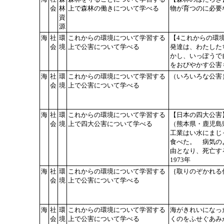
会
林
上で森林の働きについて学べる
物が育つのに必要
資
源
海
社
環
これからの環境について学習する
【4これからの環
会
境
上で公害について学べる
発達は、わたした
かし、いっぽうで
をおびやかす公害
海
社
環
これからの環境について学習する
（いろいろな公害
会
境
上で公害について学べる
海
社
環
これからの環境について学習する
【日本の四大公害
会
境
上で四大公害について学べる
（熊本県・鹿児島
工業はい水にまじ
食べた。 病気の
由となり、死亡する
1973年
海
社
環
これからの環境について学習する
｛取りのぞかれる仕
会
境
上で公害について学べる
海
社
環
これからの環境について学習する
海がきれいになっ
会
境
上で公害について学べる
くのをふせぐあみ