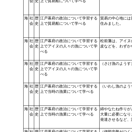
会
史
上で貿易船について学べる
海
社
歴
江戸幕府の政治について学習する
貿易の中心地には
会
史
上で貿易船について学べる
住みました。
海
社
歴
江戸幕府の政治について学習する
松前藩は、アイヌ
会
史
上でアイヌの人々の漁について学
皮などを、わずか
べる
海
社
歴
江戸幕府の政治について学習する
（さけ漁のようす
会
史
上でアイヌの人々の漁について学
べる
海
社
歴
江戸幕府の政治について学習する
（いわし漁のよう
会
史
上で当時の漁業について学べる
海
社
歴
江戸幕府の政治について学習する
綿やなたね作りが
会
史
上で当時の漁業について学べる
大量に必要になり
発達させるなど、
海
社
歴
江戸幕府の政治について学習する
（伊能忠敬がつく