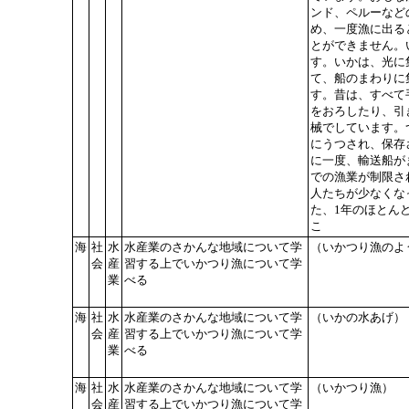
ンド、ペルーなど
め、一度漁に出る
とができません。
す。いかは、光に
て、船のまわりに
す。昔は、すべて
をおろしたり、引
械でしています。
にうつされ、保存
に一度、輸送船が
での漁業が制限さ
人たちが少なくな
た、1年のほとん
こ
海
社
水
水産業のさかんな地域について学
（いかつり漁のよ
会
産
習する上でいかつり漁について学
業
べる
海
社
水
水産業のさかんな地域について学
（いかの水あげ）
会
産
習する上でいかつり漁について学
業
べる
海
社
水
水産業のさかんな地域について学
（いかつり漁）
会
産
習する上でいかつり漁について学