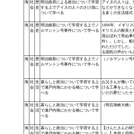
海
社
歴
明治政府による政治について学習
アイヌの人々は、
会
史
する上でアイヌの人々のさけ漁に
などができなくな
ついて学べる
る多くの生活様式
海
社
歴
明治維新について学習する上でノ
1886年、イギ
会
史
ルマントン号事件について学べる
ギリス人の船長と
員おぼれて死ぬ事
件）。しかし、船
れただけでした。
る国民の声がいち
海
社
歴
明治維新について学習する上でノ
（ノルマントン号
会
史
ルマントン号事件について学べる
海
社
生
暮らしと政治について学習する上
お父さんが働いて
会
活
で瀬戸内海にかかる橋について学
ける工事をしたこ
べる
いだの夢だったそ
海
社
生
暮らしと政治について学習する上
（明石海峡大橋）
会
活
で瀬戸内海にかかる橋について学
べる
海
社
生
暮らしと政治について学習する上
【けんたさんの研
会
活
で瀬戸内海にかかる橋について学
い〉】本州と四国