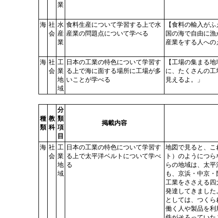
業
海
社
水
食料生産について学習する上で水
【食料の輸入がふ
会
産
産業の問題点について学べる
国の海で自由に漁
業
産業をする人への
海
社
工
日本の工業の特色について学習す
【工場の集まる地
会
業
る上で海に面する場所に工場が多
に、たくさんの工
地
いことが学べる
見えるよ。」
域
分
種
教
類
掲載内容
類
科
項
目
海
社
工
日本の工業の特色について学習す
地図で見ると、こ
会
業
る上で太平洋ベルトについて学べ
ト）のようにつら
地
る
らの地域は、太平
域
も、京浜・中京・
工業をささえる四
発達してきました
としては、つくら
働く人や製品を利
件がそろっていた