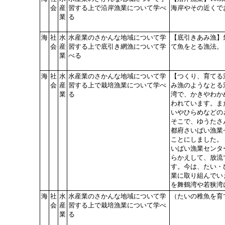
会
産
習する上で沿岸漁業について学べ
海岸やその近くで
業
る
海
社
水
水産業のさかんな地域について学
【底引きあみ漁】
会
産
習する上で底引き網漁について学
て魚をとる漁法。
業
べる
海
社
水
水産業のさかんな地域について学
【つくり、育てる
会
産
習する上で栽培漁業について学べ
み漁のようなとる
業
る
湾で、かきやわか
われています。ま
いやひらめなどの
そこで、ゆうたさ
都府さいばい漁業
ことにしました。
いばい漁業センタ
らかえして、放流
す。今は、たい・
業に取り組んでい
を舞鶴湾や若狭湾
海
社
水
水産業のさかんな地域について学
（たいの稚魚を育
会
産
習する上で栽培漁業について学べ
業
る