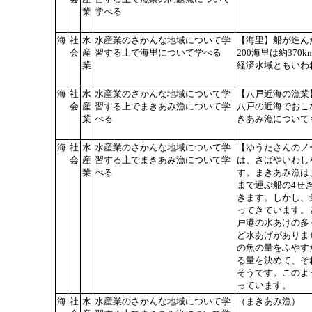
業
学べる
海
社
水
水産業のさかんな地域について学
【海里】船が進ん
会
産
習する上で海里について学べる
200海里は約37
業
経済水域ともいわ
海
社
水
水産業のさかんな地域について学
【八戸近海の漁業
会
産
習する上でまきあみ漁について学
八戸の近海でおこ
業
べる
きあみ漁について
海
社
水
水産業のさかんな地域について学
【ゆうたさんのノ
会
産
習する上でまきあみ漁について学
は、さばやいわし
業
べる
す。まきあみ漁は
まで運ぶ船の4せ
きます。しかし、
ってきています。
戸港の水あげの多
ど水あげがありま
の魚の量をふやす
る量を決めて、そ
そうです。このよ
っています。
海
社
水
水産業のさかんな地域について学
（まきあみ漁）