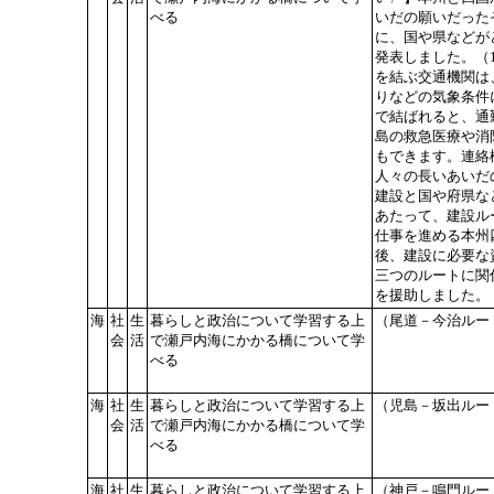
べる
いだの願いだった
に、国や県などが
発表しました。（
を結ぶ交通機関は
りなどの気象条件
で結ばれると、通
島の救急医療や消
もできます。連絡
人々の長いあいだ
建設と国や府県な
あたって、建設ル
仕事を進める本州
後、建設に必要な
三つのルートに関
を援助しました。
海
社
生
暮らしと政治について学習する上
（尾道－今治ルー
会
活
で瀬戸内海にかかる橋について学
べる
海
社
生
暮らしと政治について学習する上
（児島－坂出ルー
会
活
で瀬戸内海にかかる橋について学
べる
海
社
生
暮らしと政治について学習する上
（神戸－鳴門ルー