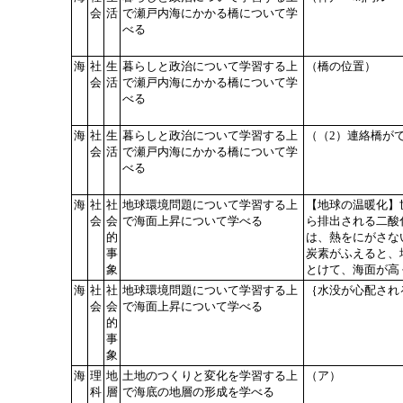
会
活
で瀬戸内海にかかる橋について学
べる
海
社
生
暮らしと政治について学習する上
（橋の位置）
会
活
で瀬戸内海にかかる橋について学
べる
海
社
生
暮らしと政治について学習する上
（（2）連絡橋が
会
活
で瀬戸内海にかかる橋について学
べる
海
社
社
地球環境問題について学習する上
【地球の温暖化】
会
会
で海面上昇について学べる
ら排出される二酸
的
は、熱をにがさな
事
炭素がふえると、
象
とけて、海面が高
海
社
社
地球環境問題について学習する上
｛水没が心配される
会
会
で海面上昇について学べる
的
事
象
海
理
地
土地のつくりと変化を学習する上
（ア）
科
層
で海底の地層の形成を学べる