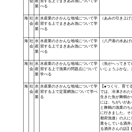
会
産
習する上でまきあみ漁について学
業
べる
海
社
水
水産業のさかんな地域について学
（あみの引き上げ
会
産
習する上でまきあみ漁について学
業
べる
海
社
水
水産業のさかんな地域について学
（八戸港の水あげ
会
産
習する上でまきあみ漁について学
業
べる
海
社
水
水産業のさかんな地域について学
（魚がへってきて
会
産
習する上で漁業の問題点について
いじょうぶかな。
業
学べる
海
社
水
水産業のさかんな地域について学
【●つくり、育て
会
産
習する上で定置網漁について学べ
では、冷凍された
業
る
生きた魚が舞鶴か
には、ちがいがあ
と舞鶴の漁業のち
に行きました。そ
都府漁連）の人に
業をしている酒井
る酒井さんの話】