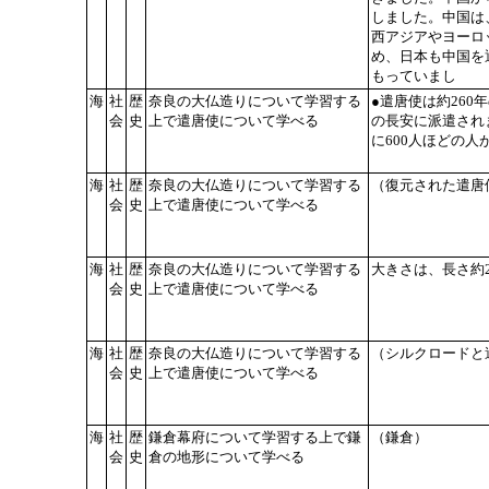
しました。中国は
西アジアやヨーロ
め、日本も中国を
もっていまし
海
社
歴
奈良の大仏造りについて学習する
●遣唐使は約260
会
史
上で遣唐使について学べる
の長安に派遣され
に600人ほどの
海
社
歴
奈良の大仏造りについて学習する
（復元された遣唐
会
史
上で遣唐使について学べる
海
社
歴
奈良の大仏造りについて学習する
大きさは、長さ約2
会
史
上で遣唐使について学べる
海
社
歴
奈良の大仏造りについて学習する
（シルクロードと
会
史
上で遣唐使について学べる
海
社
歴
鎌倉幕府について学習する上で鎌
（鎌倉）
会
史
倉の地形について学べる