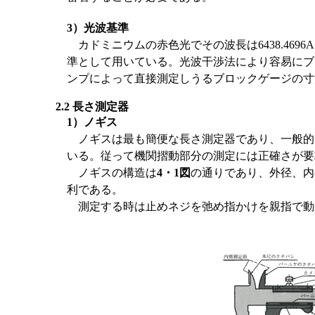
3）光波基準
カドミニウムの赤色光でその波長は6438.4696
準として用いている。光波干渉法により容易にブ
ンプによって直接測定しうるブロックゲージの寸法は
2.2 長さ測定器
1）ノギス
ノギスは最も簡便な長さ測定器であり、一般的には
いる。従って機関摺動部分の測定には正確さが要
ノギスの構造は
4・1図
の通りであり、外径、内
利である。
測定する時は止めネジを弛め指かけを親指で動