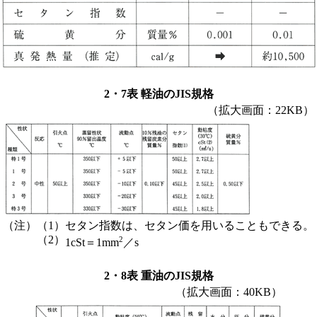
2・7表 軽油のJIS規格
（拡大画面：22KB）
（注）
（1）
セタン指数は、セタン価を用いることもできる。
（2）
2
1cSt＝1mm
／s
2・8表 重油のJIS規格
（拡大画面：40KB）