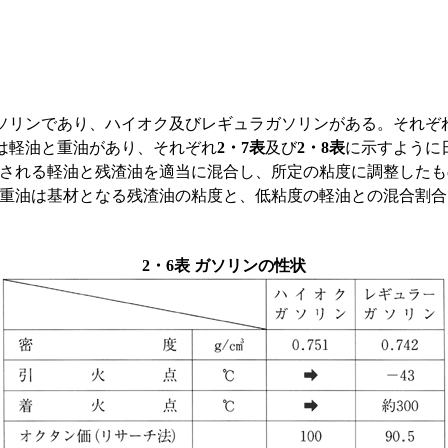
リンであり、ハイオク及びレギュラガソリンがある。それぞ
は軽油と重油があり、それぞれ
2・7表
及び
2・8表
に示すように
される軽油と残渣油を適当に混合し、所定の粘度に調整したも
C重油は基材となる残渣油の粘度と、低粘度の軽油との混合割
2・6表 ガソリンの性状