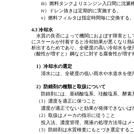
iii）燃料タンクよりエンジン入口間に沈
iv）ドレン抜きは定期的に実施する。
v）燃料フィルタは指定時間毎に交換する
4.3 冷却水
水質の良否によって機関におよぼす障害として
にスケールが付着すると冷却効果が悪くなり熱応
析出するためであり、全硬度の高い冷却水を使
（酸性が増すと）鋼などに対する腐食性が増す
1）冷却水の選定
清水には、全硬度の低い雨水や水道水を使用
2）防錆剤の種類と取扱について
防錆剤には、亜硝酸塩系、珪酸塩系、酵素系
（1）濃度を適正に保つこと
濃度が適正でないと効果が発揮できないば
（2）取扱はメーカの指示に従うこと
投入法、濃度管理、廃液の処理方法等はメー
（3）防錆剤は水質検査にもとづき選定する