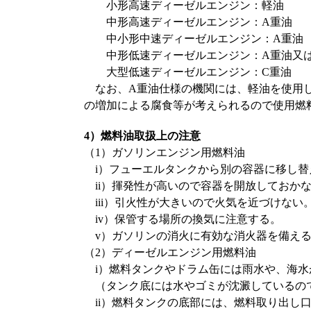
小形高速ディーゼルエンジン：軽油
中形高速ディーゼルエンジン：A重油
中小形中速ディーゼルエンジン：A重油
中形低速ディーゼルエンジン：A重油又は
大型低速ディーゼルエンジン：C重油
なお、A重油仕様の機関には、軽油を使用し
の増加による腐食等が考えられるので使用燃
4）燃料油取扱上の注意
（1）ガソリンエンジン用燃料油
i）フューエルタンクから別の容器に移し
ii）揮発性が高いので容器を開放しておか
iii）引火性が大きいので火気を近づけない
iv）保管する場所の換気に注意する。
v）ガソリンの消火に有効な消火器を備え
（2）ディーゼルエンジン用燃料油
i）燃料タンクやドラム缶には雨水や、海
（タンク底には水やゴミが沈澱しているの
ii）燃料タンクの底部には、燃料取り出し