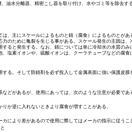
澱槽、油水分離器、精密こし器を取り付け、水やゴミ等を除去す
。
は、主にスケールによるものと錆（腐食）によるものとがあ
力のために亀裂を生じる事がある。スケール発生の主因は、冷却
用すると発生する。なお、錆については単に冷却水の水質のみ
他、塩素イオンや、硫酸イオンは、クーラチューブなどの腐食
する。そして防錆剤を必ず投入して金属表面に強い保護皮膜
などがあるが、使用にあっては、次のような注意が必要であ
かりか逆に入れないときより腐食が増すことがある。
カにより差があるので使用に際してはメーカの指示に従うこ
こと