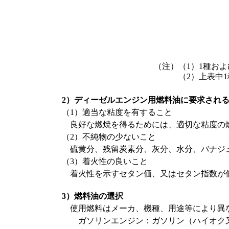
（注）
（1）
1種お
（2）
上表中1
2）ディーゼルエンジン用燃料油に要求され
（1）適当な粘度を有すること
良好な燃焼を得るためには、適切な粘度の燃
（2）不純物の少ないこと
硫黄分、残留炭素分、灰分、水分、バナジュ
（3）着火性の良いこと
着火性を示すセタン価、又はセタン指数が低
3）燃料油の選択
使用燃料はメーカ、機種、用途等により異
ガソリンエンジン：ガソリン（ハイオク