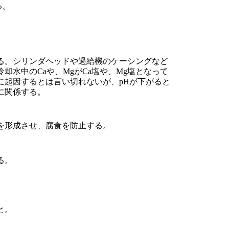
る。
る。シリンダヘッドや過給機のケーシングなど
水中のCaや、MgがCa塩や、Mg塩となって
に起因するとは言い切れないが、pHが下がると
に関係する。
を形成させ、腐食を防止する。
る。
と。