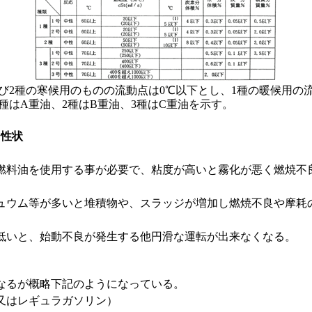
よび2種の寒候用のものの流動点は0℃以下とし、1種の暖候用の流
種はA重油、2種はB重油、3種はC重油を示す。
る性状
料油を使用する事が必要で、粘度が高いと霧化が悪く燃焼不
ウム等が多いと堆積物や、スラッジが増加し燃焼不良や摩耗
いと、始動不良が発生する他円滑な運転が出来なくなる。
なるが概略下記のようになっている。
又はレギュラガソリン）