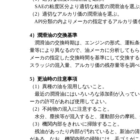
SAEの粘度区分より適切な粘度の潤滑油を選ぶ
（2）適切なアルカリ価の潤滑油を選ぶ。
API分類の内よりメーカの指定するアルカリ価
4）潤滑油の交換基準
潤滑油の交換時期は、エンジンの形式、運転条
量等により異なるので、油メーカに分析してもら
メーカの指定した交換時間を基準にして交換する
スラッジの混入量、アルカリ価の残存量等を調べ
5）更油時の注意事項
（1）異種の油を混用しないこと。
最近の潤滑油にはいろいろな添加剤が入ってい
ーカの許可があれば使用してよい。
（2）不純物の混入に注意すること。
水分、塵挨等が混入すると、運動部分の摩耗、
（3）機関内部をきれいに掃除すること。
残油があったり内部が汚れていると、新油の清
がある。なお、機関内部の掃除には、毛ゴミがこ