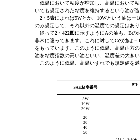
低温において粘度が増加し、高温において粘
いても規定された粘度を維持するという油が造
2・5表
によれば5Wとか、10Wという油は一1
のみ規定して、それ以外の温度での規定はあり
従って
2・422図
に示すようにAの油も、Bの油
非常に違ってきます。これに対してCの油は－18
をもっています。このように低温、高温両方の
油を粘度指数の高い油といい、温度差の大きい
このように低温、高温いずれでも規定値を満
0°
SAE粘度番号
5W
10W
20W
20
30
40
50