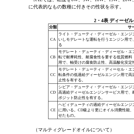
に代表的なもの数種に付きその性状を示す。
2・4表 ディーゼ
分類
サ
ライト・デューティ・ディーゼル・エンジ
CA
いしモデレートな運転を行うエンジン用で
る
モデレート・デューティ・ディーゼル・エ
CB
転で耐摩耗性、耐腐食性を要する低質燃料
用で、軸受けの腐食防止性、高温酸化安定
モデレート・デューティ・ディーセル・エ
CC
転条件の低過給ディーゼルエンジン用で高
止性を有する。
シビア・デューティ・ディーゼル・エンジ
CD
高過給ディーゼルエンジンサービス用で、
ポジット防止性を有する。
ヘビィデューティの過給ディーゼルエンジ
CE
に用いる。CD級より更にオイル消費性能
せたもの。
（マルティグレードオイルについて）