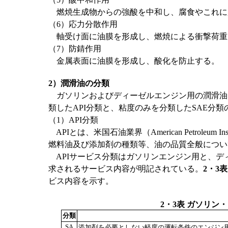
燃焼生成物からの強酸を中和し、腐食やこれに
（6）応力分散作用
軸受け面に油膜を形成し、燃焼による衝撃荷重
（7）防錆作用
金属表面に油膜を形成し、酸化を防止する。
2）潤滑油の分類
ガソリンおよびディーゼルエンジン用の潤滑油は
類したAPI分類と、粘度のみを分類したSAE分
（1）API分類
APIとは、米国石油業界（American Petrole
燃料油及び添加剤の種類等、油の品質全般につい
APIサービス分類はガソリンエンジン用と、デ
求されるサービス内容が明記されている。
2・3表
ビス内容を示す。
2・3表 ガソリン
分類
SA
添加剤を必要としない軽度の運転条件のエンジン