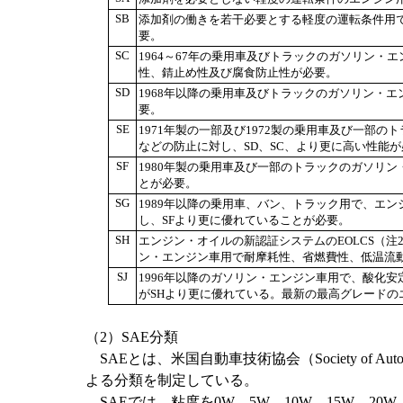
SB
添加剤の働きを若干必要とする軽度の運転条件用
要。
SC
1964～67年の乗用車及びトラックのガソリン・
性、錆止め性及び腐食防止性が必要。
SD
1968年以降の乗用車及びトラックのガソリン・
要。
SE
1971年製の一部及び1972製の乗用車及び一部
などの防止に対し、SD、SC、より更に高い性能
SF
1980年製の乗用車及び一部のトラックのガソリ
とが必要。
SG
1989年以降の乗用車、バン、トラック用で、エ
し、SFより更に優れていることが必要。
SH
エンジン・オイルの新認証システムのEOLCS（注
ン・エンジン車用で耐摩耗性、省燃費性、低温流動
SJ
1996年以降のガソリン・エンジン車用で、酸化
がSHより更に優れている。最新の最高グレードの
（2）SAE分類
SAEとは、米国自動車技術協会（Society of Aut
よる分類を制定している。
SAEでは、粘度を0W、5W、10W、15W、20W、