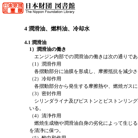
4 潤滑油、燃料油、冷却水
4.1 潤滑油
1）潤滑油の働き
エンジン内部での潤滑油の働きは次の通りであ
（1）潤滑作用
各摺動部分に油膜を形成し、摩擦抵抗を減少さ
（2）冷却作用
各摺動部分から発生する摩擦熱や、燃焼ガスに
（3）密封作用
シリンダライナ及びピストンとピストンリング
いる。
（4）清浄作用
燃焼生成物や潤滑油自身の劣化によって生じる
を清浄に保つ。
（5）酸中和作用