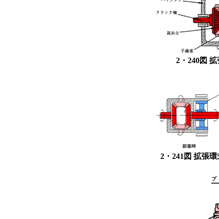
2・240図
2・241図 拡