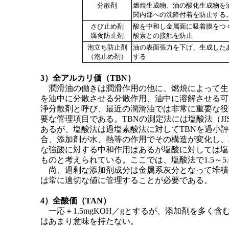
分散剤
燃焼生成物、油の酸化生成物を
関内部への沈降付着を防止する
さび止め剤
酸を中和し金属面に吸着膜をつ
腐食防止剤
酸素との接触を防止
泡立ち防止剤
油の表面張力を下げ、生成した
（泡止め剤）
する
3）全アルカリ価（TBN）
潤滑油の働きは潤滑作用の他に、燃焼によって生
を油中に分散させる分散作用、油中に溶解させる可
浄分散剤と呼び、最近の潤滑油では非常に重要な役
要な管理項目である。TBNの測定法には塩酸法（JIS K2
あるが、塩酸法は過塩素酸法に対してTBNを過小
合、添加剤が水、熱等の作用でその構造が変化し、
な強酸に対する中和作用はあるが塩酸に対しては塩
ものと考えられている。ここでは、塩酸法で1.5～5.
尚、過剰な添加剤成分は金属系灰分となって堆積し
は常に適切な値に管理することが必要である。
4）全酸価（TAN）
一応＋1.5mgKOH／gとするが、添加剤を多く
はあまり意味を持たない。