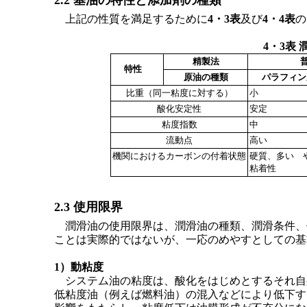
2.2 基油の特性と添加剤の種類
上記の性質を満足するために
4・3表
及び
4・4表
の
4・3表
精製法
特性
原油の種類
パラフィン
比重（同一粘度に対する）
小
酸化安定性
安定
粘度指数
中
流動点
高い
機関におけるカーボンの付着状態
硬質、多い 
粘着性
2.3 使用限界
潤滑油の使用限界は、潤滑油の種類、潤滑条件、
ことは実際的ではないが、一応のめやすとしての基
1）動粘度
システム油の粘度は、酸化をはじめとするそれ自
低粘度油（例えば燃料油）の混入などにより低下す