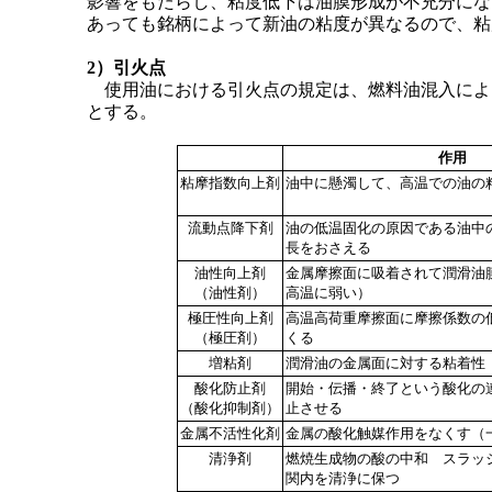
影響をもたらし、粘度低下は油膜形成が不充分にな
あっても銘柄によって新油の粘度が異なるので、粘度
2）引火点
使用油における引火点の規定は、燃料油混入によっ
とする。
作用
粘摩指数向上剤
油中に懸濁して、高温での油の
流動点降下剤
油の低温固化の原因である油中
長をおさえる
油性向上剤
金属摩擦面に吸着されて潤滑油
（油性剤）
高温に弱い）
極圧性向上剤
高温高荷重摩擦面に摩擦係数の
（極圧剤）
くる
増粘剤
潤滑油の金属面に対する粘着性
酸化防止剤
開始・伝播・終了という酸化の
（酸化抑制剤）
止させる
金属不活性化剤
金属の酸化触媒作用をなくす（
清浄剤
燃焼生成物の酸の中和 スラッ
関内を清浄に保つ