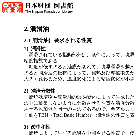
2. 潤滑油
2.1 潤滑油に要求される性質
1）潤滑性
潤滑されている摺動部分は、条件によって、境界
粘度指数である。
粘度が低すぎると油膜が切れて、境界潤滑を越え
ぎると潤滑油の抵抗によって、発熱及び摩擦損失が
大きく変わるため、温度変化による粘度変化が小さ
2）清浄分散性
燃焼残渣物や潤滑油の熱や酸化によって生成した
の中に凝集しないように分散させる性質を清浄分散
させる添加剤と同一のものであるので、全アルカリ
リ価をTBN（Total Basic Number－潤滑油の性
3）酸中和性
燃焼によって生ずる硫酸を中和させる性質で、使