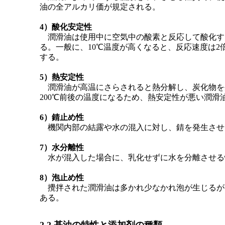
油の全アルカリ価が規定される。
4）酸化安定性
潤滑油は使用中に空気中の酸素と反応して酸化す
る。一般に、10℃温度が高くなると、反応速度は
する。
5）熱安定性
潤滑油が高温にさらされると熱分解し、炭化物を
200℃前後の温度になるため、熱安定性が悪い潤
6）錆止め性
機関内部の結露や水の混入に対し、錆を発生させ
7）水分離性
水が混入した場合に、乳化せずに水を分離させる
8）泡止め性
攪拌された潤滑油は多かれ少なかれ泡が生じるが
ある。