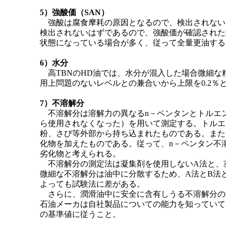
5）強酸価（SAN）
強酸は腐食摩耗の原因となるので、検出されないこ
検出されないはずであるので、強酸価が確認された
状態になっている場合が多く、従って全量更油する
6）水分
高TBNのHD油では、水分が混入した場合微細な
用上問題のないレベルとの兼合いから上限を0.2％
7）不溶解分
不溶解分は溶解力の異なるn－ペンタンとトルエ
ら使用されなくなった）を用いて測定する。トルエ
粉、さび等外部から持ち込まれたものである。また
化物を加えたものである。従って、n－ペンタン不
劣化物と考えられる。
不溶解分の測定法は凝集剤を使用しないA法と、凝
微細な不溶解分は油中に分散するため、A法とB法
よっても試験法に差がある。
さらに、潤滑油中に安全に含有しうる不溶解分の
石油メーカは自社製品についての能力を知っていて
の基準値に従うこと。