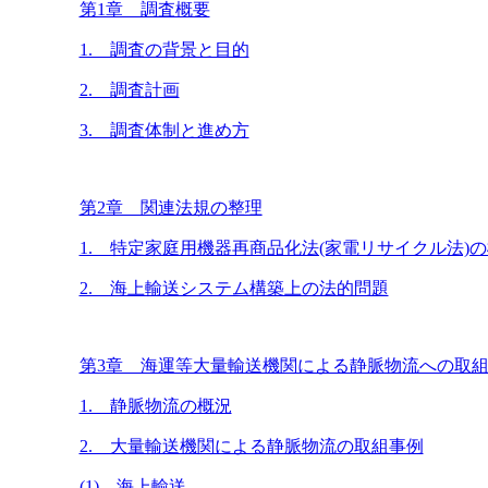
第1章 調査概要
1. 調査の背景と目的
2. 調査計画
3. 調査体制と進め方
第2章 関連法規の整理
1. 特定家庭用機器再商品化法(家電リサイクル法)
2. 海上輸送システム構築上の法的問題
第3章 海運等大量輸送機関による静脈物流への取
1. 静脈物流の概況
2. 大量輸送機関による静脈物流の取組事例
(1) 海上輸送