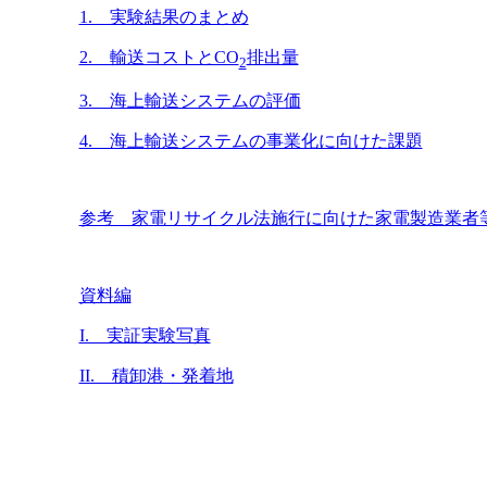
1. 実験結果のまとめ
2. 輸送コストとCO
排出量
2
3. 海上輸送システムの評価
4. 海上輸送システムの事業化に向けた課題
参考 家電リサイクル法施行に向けた家電製造業者
資料編
I. 実証実験写真
II. 積卸港・発着地