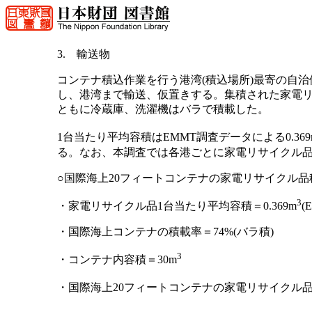
3. 輸送物
コンテナ積込作業を行う港湾(積込場所)最寄の自
し、港湾まで輸送、仮置きする。集積された家電
ともに冷蔵庫、洗濯機はバラで積載した。
1台当たり平均容積はEMMT調査データによる0.369
る。なお、本調査では各港ごとに家電リサイクル品
○国際海上20フィートコンテナの家電リサイクル品積
3
・家電リサイクル品1台当たり平均容積＝0.369m
(
・国際海上コンテナの積載率＝74%(バラ積)
3
・コンテナ内容積＝30m
・国際海上20フィートコンテナの家電リサイクル品