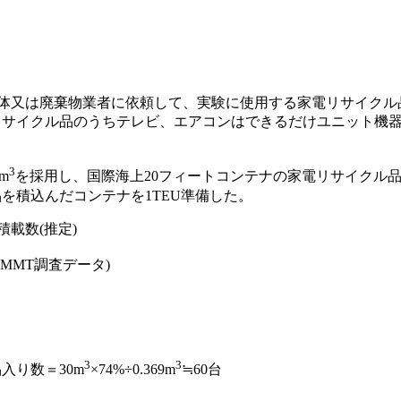
治体又は廃棄物業者に依頼して、実験に使用する家電リサイクル品
リサイクル品のうちテレビ、エアコンはできるだけユニット機
3
m
を採用し、国際海上20フィートコンテナの家電リサイクル品
を積込んだコンテナを1TEU準備した。
載数(推定)
EMMT調査データ)
3
3
入り数＝30m
×74%÷0.369m
≒60台