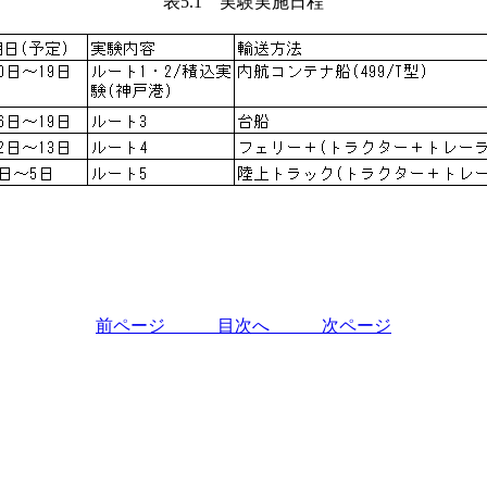
表5.1 実験実施日程
前ページ
目次へ
次ページ