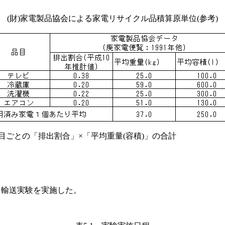
(財)家電製品協会による家電リサイクル品積算原単位(参考)
目ごとの「排出割合」×「平均重量(容積)」の合計
と輸送実験を実施した。