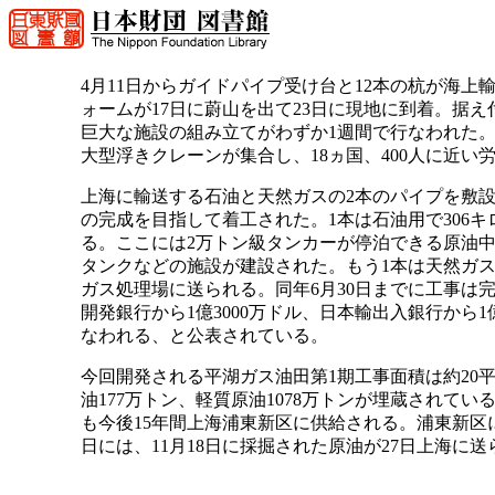
4月11日からガイドパイプ受け台と12本の杭が海
ォームが17日に蔚山を出て23日に現地に到着。据え
巨大な施設の組み立てがわずか1週間で行なわれた。大
大型浮きクレーンが集合し、18ヵ国、400人に近
上海に輸送する石油と天然ガスの2本のパイプを敷設する工
の完成を目指して着工された。1本は石油用で306
る。ここには2万トン級タンカーが停泊できる原油中
タンクなどの施設が建設された。もう1本は天然ガス
ガス処理場に送られる。同年6月30日までに工事は
開発銀行から1億3000万ドル、日本輸出入銀行から1
なわれる、と公表されている。
今回開発される平湖ガス油田第1期工事面積は約20
油177万トン、軽質原油1078万トンが埋蔵されて
も今後15年間上海浦東新区に供給される。浦東新区に
日には、11月18日に採掘された原油が27日上海に