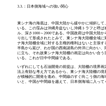
3.3.：日本側海域への強い関心
東シナ海の海底は、中国大陸から緩やかに傾斜して、
いる。この窪みは沖縄舟盆ないし沖縄トラフと呼ばれ
ル、深さ1000～2000である。中国政府は中国大
り出して形成されたとみて、東シナ海大陸棚全域に
ナ海大陸棚全域に対する主権的権利はないと主張す
半島から延び、わが国の西南諸島の外洋に向かい、同
に立ち、それ故東シナ海大陸棚の画定は向かい合う
いる。これが日中中間線である。
いずれにしても石油開発の前提は、大陸棚の境界画
法上有効な考え方であるから、東シナ海大陸棚の境
が積極的に開発を進め、中間線のすぐ向こう側の海
いと、中国が中間線を越えて、日本側海域に入って