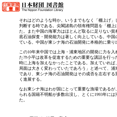
それはどのような時か。いうまでもなく「棚上げ」
判断する時である。尖閣諸島の領有権問題を「棚上
た。また中国の海軍力はほとんど取るに足りない貧相
底石油探査・開発能力は著しく向上している。中国
ている。中国が東シナ海の石油開発に本格的に乗り
この10年来中国では上海・浦東地区の開発に力を入れ
た?ｹ小平は改革を促進するための重要な講話を行
時に上海を加えなかったことである。加えていれば
局面は大きく変わっていたであろう」と述べて、浦
であり、東シナ海の石油開発はその成否を左右する
く進展する。
なお東シナ海はわが国にとって重要な漁場であるが、1
られる国籍不明船が多数出没し、とくに1993年に
た。