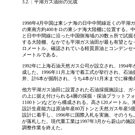
3.2.：平湖ガス油田の完成
1998年4月中国は東シナ海の日中中間線近くの平
の東南方約400キロの東シナ海大陸棚に位置する。中
と日中中間線に沿った中国側海域の20数ヵ所で試掘
する大陸棚、なかでも平湖ガス油田が最も有望となっ
ロメートル、確認されている軽質原油とコンデンセート
メートルである。
1992年に上海石油天然ガス公司が設立され、199
成した。1996年11月上海で着工式が挙行され、石
井、計6本が掘削され、うち4本が11月末までに稼働
他方平湖ガス油田に設置された石油採掘施設は、ガイド
の上に据え付けられる4層の採掘・採油プラットフォーム
1100トン)などから構成される。高さ120メート
設計生産能力は原油年産80万トンと天然ガス年産5億
設計に着手し、1996年に国際入札を実施、そのう
が落札した。現代重工業は1997年3月から蔚山の施
調整作業を終えた。