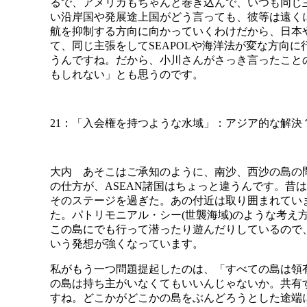
るで、アメリカもちゃんと巻き込んで、いつも同じ
い沿岸国や発展途上国がどう言っても、彼等は遠く
航を抑制する方向に向かっていくわけだから、日本
て、同じ主張をしてSEAPOLや海洋法が変な方向
うんですね。だから、小川さんがさっき言ったこと
もしれない」とも思うのです。
21：「入会権を持つような水域」：アジア的な解決
大内 あそこはご承知のように、南沙、西沙の島の
の仕方が、ASEAN諸国はちょっと違うんです。昔
そのステージを過ぎた。あの付近は取り囲まれてい
た。パトリモニアル・シー(世襲海域)のような考え
この島にでも行って潜ったり遊んだりしているので
いう発想が強くなっています。
私がもう一つ問題提起したのは、「すべての島は領
の島は持ち主がいなくてもいいんじゃないか。共有
すね。どこかがどこかの島をぶんどろうとした途端