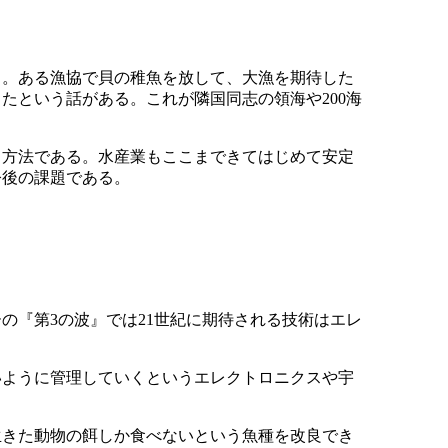
る。ある漁協で貝の稚魚を放して、大漁を期待した
たという話がある。これが隣国同志の領海や200海
く方法である。水産業もここまできてはじめて安定
今後の課題である。
の『第3の波』では21世紀に期待される技術はエレ
いように管理していくというエレクトロニクスや宇
生きた動物の餌しか食べないという魚種を改良でき