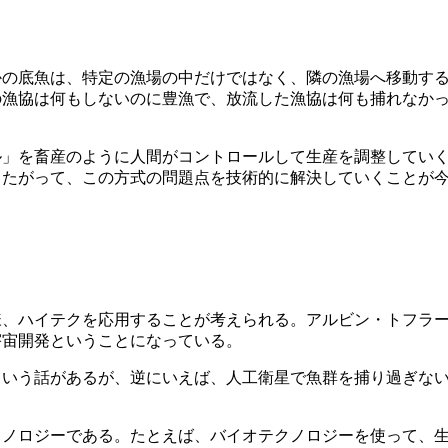
かの底魚は、特定の漁場の中だけではなく、隣の漁場へ移動す
漁協は何もしないのに豊漁で、放流した漁協は何も捕れなかっ
。
ル」を畜産のように人間がコントロールして生産を調整してい
したがって、この方式の問題点を技術的に解決していくことが
、ハイテクを応用することが考えられる。アルビン・トフラー
宇宙開発ということになっている。
という話があるが、逆にいえば、人工衛星で魚群を捕り過ぎな
クノロジーである。たとえば、バイオテクノロジーを使って、