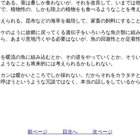
とである。蚕は桑しか食わないが、それを改良して、いまでは
どで、植物性の、しかも陸上の植物をも食べるようなことを考
考えられる。昆布などの海草を栽培して、家畜の飼料にするこ
サケのように故郷に戻ってくる遺伝子をいろいろな魚介類に組
から、あまり意地汚くやる必要はないが、魚の回遊性とか定着
子を暖流の魚に組み込むとか、その逆をやっていくとか、そう
うようなことも将来的には考えられるかもしれない。
ミカンは暖かいところでしか採れない。だからそれをカラタチ
と呼ぼうというような冗談ではなく、本当の話しをしているか
前ページ
目次へ
次ページ