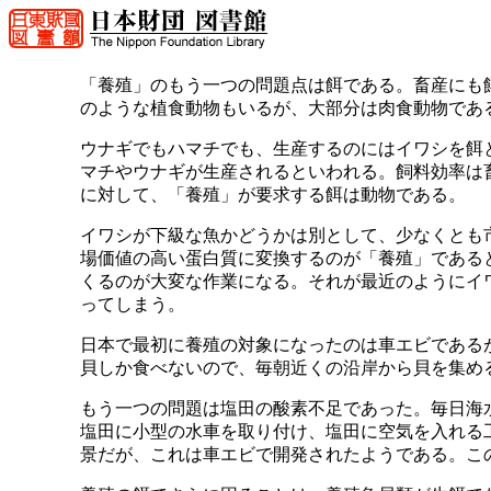
「養殖」のもう一つの問題点は餌である。畜産にも
のような植食動物もいるが、大部分は肉食動物であ
ウナギでもハマチでも、生産するのにはイワシを餌
マチやウナギが生産されるといわれる。飼料効率は
に対して、「養殖」が要求する餌は動物である。
イワシが下級な魚かどうかは別として、少なくとも
場価値の高い蛋白質に変換するのが「養殖」である
くるのが大変な作業になる。それが最近のようにイ
ってしまう。
日本で最初に養殖の対象になったのは車エビである
貝しか食べないので、毎朝近くの沿岸から貝を集め
もう一つの問題は塩田の酸素不足であった。毎日海
塩田に小型の水車を取り付け、塩田に空気を入れる
景だが、これは車エビで開発されたようである。こ