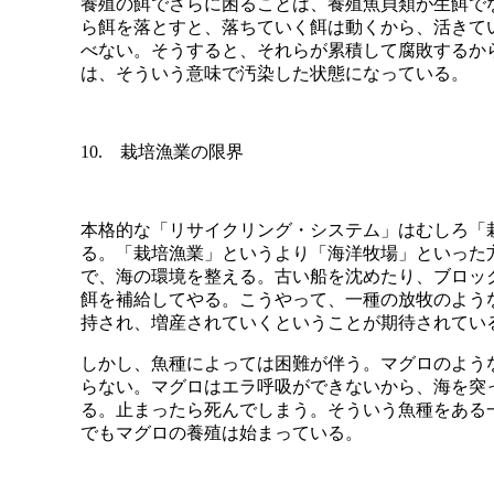
養殖の餌でさらに困ることは、養殖魚貝類が生餌で
ら餌を落とすと、落ちていく餌は動くから、活きて
べない。そうすると、それらが累積して腐敗するか
は、そういう意味で汚染した状態になっている。
10. 栽培漁業の限界
本格的な「リサイクリング・システム」はむしろ「
る。「栽培漁業」というより「海洋牧場」といった
で、海の環境を整える。古い船を沈めたり、ブロッ
餌を補給してやる。こうやって、一種の放牧のよう
持され、増産されていくということが期待されてい
しかし、魚種によっては困難が伴う。マグロのよう
らない。マグロはエラ呼吸ができないから、海を突
る。止まったら死んでしまう。そういう魚種をある
でもマグロの養殖は始まっている。