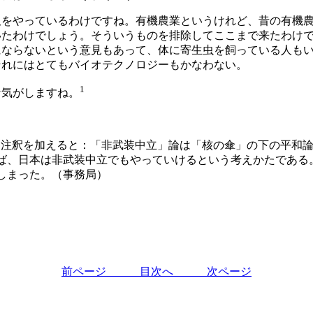
沢をやっているわけですね。有機農業というけれど、昔の有機
いたわけでしょう。そういうものを排除してここまで来たわけ
ならないという意見もあって、体に寄生虫を飼っている人もい
それにはとてもバイオテクノロジーもかなわない。
1
な気がしますね。
釈を加えると：「非武装中立」論は「核の傘」の下の平和論で
ば、日本は非武装中立でもやっていけるという考えかたである
しまった。（事務局）
前ページ
目次へ
次ページ