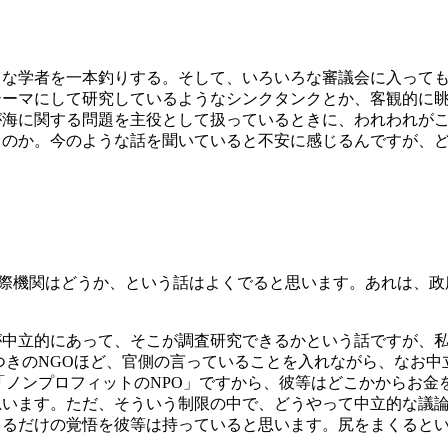
うな学者を一本釣りする。そして、いろいろな審議会に入って
テーマにして研究しているようなシンクタンクとか、客観的に
が海に関する問題を主役として扱っているときに、われわれが
るのか。今のような話を聞いていると不安に感じるんですが、
国際機関はどうか、という話はよくでると思います。あれは、
中立的にあって、そこが調査研究できるかという話ですが、私
つきのNGOほど、官側の言っていることを入れながら、なお中
「ノンプロフィットのNPO」ですから、彼等はどこかからお金
います。ただ、そういう制限の中で、どうやって中立的な議論
るだけの覚悟を彼等は持っていると思います。尻をまくるとい