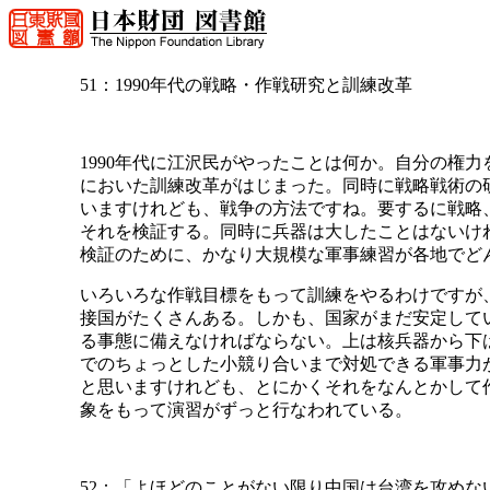
51：1990年代の戦略・作戦研究と訓練改革
1990年代に江沢民がやったことは何か。自分の権
においた訓練改革がはじまった。同時に戦略戦術の
いますけれども、戦争の方法ですね。要するに戦略
それを検証する。同時に兵器は大したことはないけ
検証のために、かなり大規模な軍事練習が各地でどん
いろいろな作戦目標をもって訓練をやるわけですが
接国がたくさんある。しかも、国家がまだ安定して
る事態に備えなければならない。上は核兵器から下
でのちょっとした小競り合いまで対処できる軍事力
と思いますけれども、とにかくそれをなんとかして
象をもって演習がずっと行なわれている。
52：「よほどのことがない限り中国は台湾を攻めな