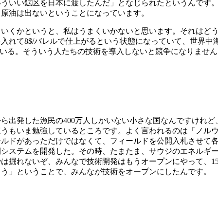
いういい鉱区を日本に渡したんだ」となじられたというんです
、原油は出ないということになっています。
くいくかというと、私はうまくいかないと思います。それはど
入れて8$/バレルで仕上がるという状態になっていて、世界中
ている。そういう人たちの技術を導入しないと競争になりません
？
から出発した漁民の400万人しかいない小さな国なんですけれ
ほうもいま勉強しているところです。よく言われるのは「ノル
ールドがあっただけではなくて、フィールドを公開入札させて
システムを開発した。その時、たまたま、サウジのエネルギー政
は掘れないぞ、みんなで技術開発はもうオープンにやって、1
まう」ということで、みんなが技術をオープンにしたんです。