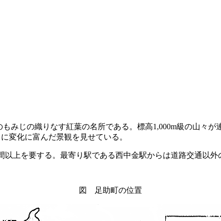
本のもみじの織りなす紅葉の名所である。標高1,000m級の山
常に変化に富んだ景観を見せている。
間以上を要する。最寄り駅である西中金駅からは道路交通以外
図 足助町の位置