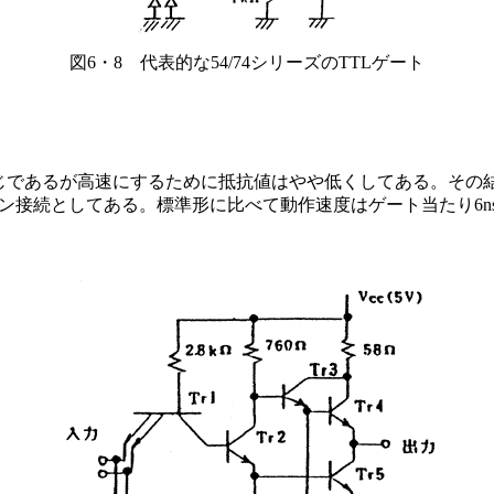
図6・8 代表的な54/74シリーズのTTLゲート
同じであるが高速にするために抵抗値はやや低くしてある。その
トン接続としてある。標準形に比べて動作速度はゲート当たり6ns