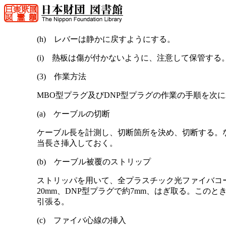
(h) レバーは静かに戻すようにする。
(i) 熱板は傷が付かないように、注意して保管する
(3) 作業方法
MBO型プラグ及びDNP型プラグの作業の手順を次
(a) ケーブルの切断
ケーブル長を計測し、切断箇所を決め、切断する。な
当長さ挿入しておく。
(b) ケーブル被覆のストリップ
ストリッパを用いて、全プラスチック光ファイバコー
20mm、DNP型プラグで約7mm、はぎ取る。この
引張る。
(c) ファイバ心線の挿入