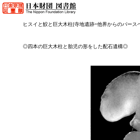
ヒスイと鮫と巨大木柱[寺地遺跡=他界からのパース
◎四本の巨大木柱と胎児の形をした配石遺構◎