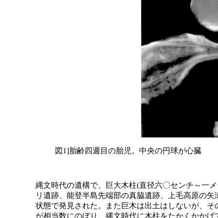
図1]胎齢四週目の胎児。中央の円球が心臓
縄文時代の遺構で、巨大木柱(直径六〇センチ～一メ
リ遺跡、能登半島先端部の真脇遺跡、上毛高原の矢
状態で発見された。また巨木は出土はしないが、そ
が相当数にのぼり、縄文時代に木柱をたかくかかげ