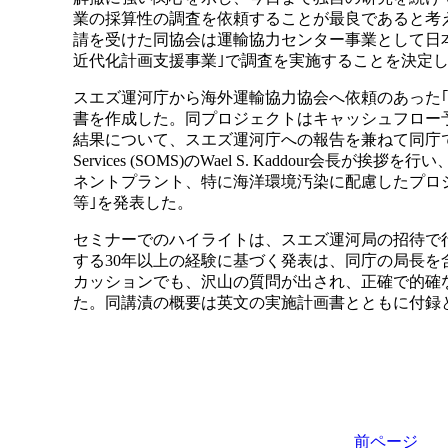
業の採算性の調査を依頼することが最良であると考
請を受けた同協会は運輸協力センター事業として日
近代化計画支援事業｣で調査を実施することを決定
スエズ運河庁から海外運輸協力協会へ依頼のあった
書を作成した。同プロジェクトはキャッシュフロー
結果について、スエズ運河庁への報告を兼ねて同庁でセミナー
Services (SOMS)のWael S. Kaddour会
ネントプラント、特に海洋環境汚染に配慮したプロ
等｣を発表した。
セミナーでのハイライトは、スエズ運河局の招待で
する30年以上の経験に基づく発表は、同庁の局長を
カッションでも、沢山の質問が出され、正確で的確
た。同講漬の概要は英文の実施計画書とともに付録
前ペー