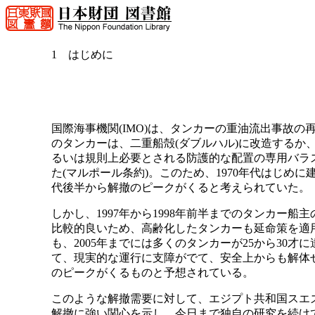
1 はじめに
国際海事機関(IMO)は、タンカーの重油流出事故の
のタンカーは、二重船殻(ダブルハル)に改造するか、
るいは規則上必要とされる防護的な配置の専用バラ
た(マルポール条約)。このため、1970年代はじめ
代後半から解撤のピークがくると考えられていた。
しかし、1997年から1998年前半までのタンカー
比較的良いため、高齢化したタンカーも延命策を適
も、2005年までには多くのタンカーが25から30
て、現実的な運行に支障がでて、安全上からも解体せざ
のピークがくるものと予想されている。
このような解撤需要に対して、エジプト共和国スエ
解撤に強い関心を示し、今日まで独自の研究を続けて