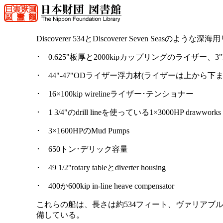
Discoverer 534とDiscoverer Seven S
･ 0.625"板厚と2000kipカップリングのライザー、3
･ 44"-47"ODライザー浮力材(ライザーは上から下
･ 16×100kip wirelineライザー･テンショナー
･ 1 3/4"のdrill lineを使っている1×3000HP drawworks
･ 3×1600HPのMud Pumps
･ 650トン･デリック容量
･ 49 1/2"rotary tableとdiverter housing
･ 400か600kip in-line heave compensator
これらの船は、長さは約534フィート、ヴァリアブルロ
備している。