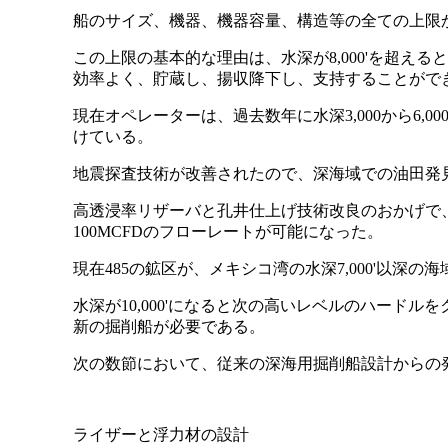
船のサイズ、機器、機器容量、構造等の全ての上限から
この上限の基本的な理由は、水深が8,000'を超え
効率よく、貯蔵し、揚収降下し、支持することがで
現在オペレーターは、過去数年に水深3,000から6,
けている。
地震探査技術が改善されたので、深海域での油田発
高透浸率リザーバと孔井仕上げ技術改良のおかげで、油
100MCFDのフローレートが可能になった。
現在485の鉱区が、メキシコ湾の水深7,000'以深
水深が10,000'になると次の高いレベルのハード
新の掘削船が必要である。
次の数節において、従来の深海用掘削船設計からの
ライザーと浮力材の設計