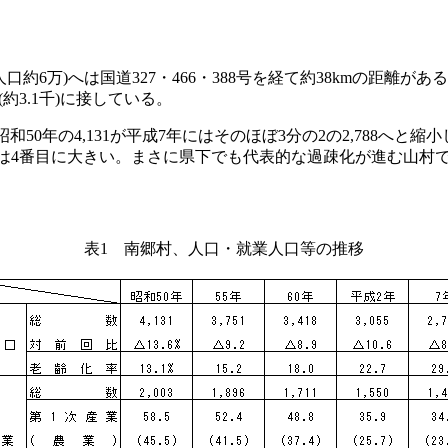
万)へは国道327・466・388号を経て約38kmの距離がある。
(約3.1千)に接している。
0年の4,131が平成7年にはそのほぼ3分の2の2,788へと
7%は4番目に大きい。まさに県下でも代表的な過疎化が進む山
表1 南郷村、人口・就業人口等の推移