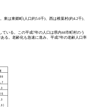
東は東郷町(人口約5.6千)、西は椎葉村(約4.2千)、
縮小している。この平成7年の人口は県内44市町村のう
村である。老齢化も急速に進み、平成7年の老齢人口率