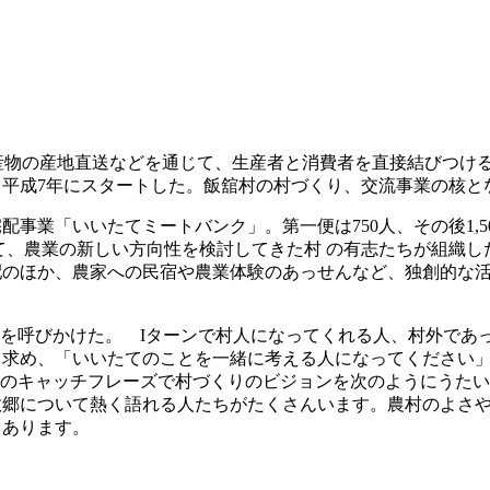
農産物の産地直送などを通じて、生産者と消費者を直接結びつけ
平成7年にスタートした。飯舘村の村づくり、交流事業の核と
配事業「いいたてミートバンク」。第一便は750人、その後1,
て、農業の新しい方向性を検討してきた村 の有志たちが組織
のほか、農家への民宿や農業体験のあっせんなど、独創的な活
会を呼びかけた。 Iターンで村人になってくれる人、村外であ
く求め、「いいたてのことを一緒に考える人になってください
”のキャッチフレーズで村づくりのビジョンを次のようにうた
故郷について熱く語れる人たちがたくさんいます。農村のよさ
りあります。