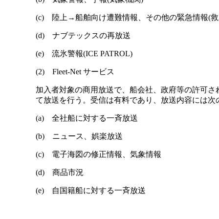
(c) 陸上→船舶向け遭難情報、その他の緊急情報(救助調整本部：RC
(d) ナブテックスの再放送
(e) 流氷警報(ICE PATROL)
(2) Fleet-Net サービス
加入者対象の商用放送で、船会社、政府等の許可され
て放送を行う。受信は有料であり、放送内容には次
(a) 全社船に対する一斉放送
(b) ニュース、娯楽放送
(c) 電子海図の修正情報、気象情報
(d) 商品市況
(e) 自国籍船に対する一斉放送