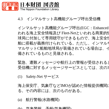
4.3 インマルサット高機能グループ呼出受信機
インマルサット高機能グループ呼出(EGC：Enhanced Gro
われる海上安全情報及び Fleet-Netといわれる
球局に付加して専用聴守ができるもので、海上安全
舶に搭載が義務付けられている。ただし、インマルサ
マルサットC船舶地球局が装備されている場合は、
備されているものと見做される。
緊急、遭難メッセージや航行上の警報が受信される
受信機に対するメッセージサービスとしては、次の
(1) Safety-Net サービス
海上保安庁、気象庁などIMOが認めた情報提供機
る。その内容には、次のものがある。
(a) 航行警報(水路機関)
(b) 気象警報、予報(気象機関)