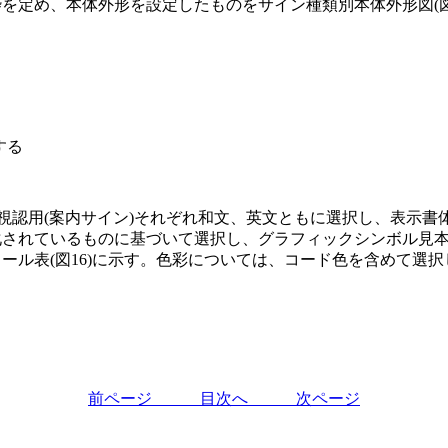
を定め、本体外形を設定したものをサイン種類別本体外形図(図1
する
認用(案内サイン)それぞれ和文、英文ともに選択し、表示書体見本
されているものに基づいて選択し、グラフィックシンボル見本(
ル表(図16)に示す。色彩については、コード色を含めて選択し
前ページ
目次へ
次ページ