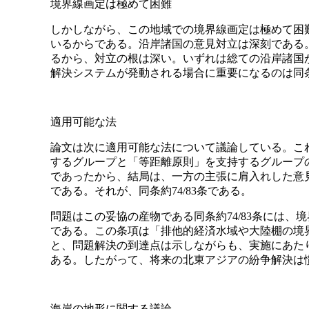
境界線画定は極めて困難
しかしながら、この地域での境界線画定は極めて困
いるからである。沿岸諸国の意見対立は深刻である
るから、対立の根は深い。いずれは総ての沿岸諸国
解決システムが発動される場合に重要になるのは同
適用可能な法
論文は次に適用可能な法について議論している。こ
するグループと「等距離原則」を支持するグループ
であったから、結局は、一方の主張に肩入れした意
である。それが、同条約74/83条である。
問題はこの妥協の産物である同条約74/83条には
である。この条項は「排他的経済水域や大陸棚の境界
と、問題解決の到達点は示しながらも、実施にあた
ある。したがって、将来の北東アジアの紛争解決は
海岸の地形に関する議論