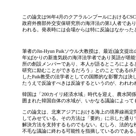
この論文は96年4月のクアラルンプールにおけるC
政府外務部外交安保研究所の海洋法の第1人者であ
われる。発表時には会場からは特に反論はなかった
筆者のJin-Hyun Paikソウル大教授は、最近(論文
年)ばかりの新進気鋭の海洋法学者であり英語が堪
所の創設メンバーであり、本人が語るところによる
研究に励むことができるだろう」とのことである(6
したPaik教受の法学者としての国際的な影響力は
たうえで反論すべきは反論するというのが、われわ
韓国は「200カイリ経済水域」時代を迎え、農水関
囲まれた韓国自体の水域が、いかなる議論によって
この論文は、北東アジアにおける海上の境界線画定
してみせている。その方法は「要約」に示した通り
解決方法を支持するものでもない。むしろ、法的な
不毛な議論に終わる可能性を指摘しているのである