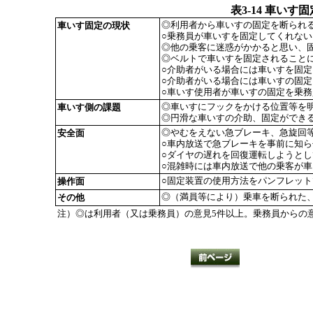
表3-14 車い
◎利用者から車いすの固定を断られ
車いす固定の現状
○乗務員が車いすを固定してくれな
◎他の乗客に迷惑がかかると思い、
◎ベルトで車いすを固定されること
○介助者がいる場合には車いすを固
○介助者がいる場合には車いすの固
○車いす使用者が車いすの固定を乗
◎車いすにフックをかける位置等を
車いす側の課題
◎円滑な車いすの介助、固定ができ
◎やむをえない急ブレーキ、急旋回
安全面
○車内放送で急ブレーキを事前に知ら
○ダイヤの遅れを回復運転しようと
○混雑時には車内放送で他の乗客が
○固定装置の使用方法をパンフレッ
操作面
◎（満員等により）乗車を断られた
その他
注）◎は利用者（又は乗務員）の意見5件以上。乗務員からの