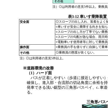
注）◎は利用者の意見5件以上。乗務
表3-12 車いす乗降
◎スロープの出し入れ、装着をよく
安全面
○車いすが安全に乗降する向きを知
○スロープの出し方が丁寧でない乗務
○スロープの勾配が急な場合、雨天
○電動車いす使用者等に対して乗務
○乗務員の手を借りずに自操して乗
操作面
◎乗務員の態度が良くない。
その他
注）◎は利用者の意見5件以上。
※道路環境の改善
（1）ハード面
バスが正着しやすい（歩道に接近しやすい）停
確保し、進入部・合流部の切込角度に余裕を持
発車できる浅い鋸型の三角形バスベイ、c. 
る。
三角形バス