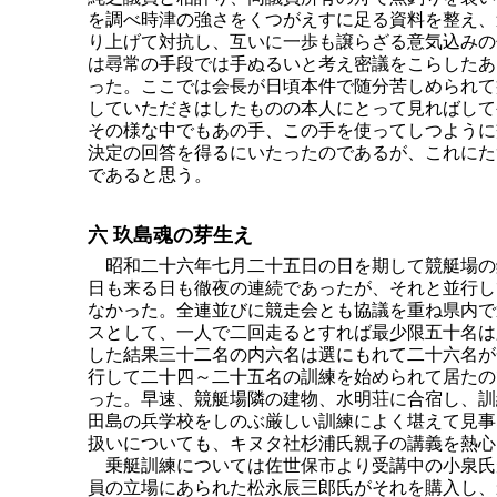
を調べ時津の強さをくつがえすに足る資料を整え、
り上げて対抗し、互いに一歩も譲らざる意気込みの
は尋常の手段では手ぬるいと考え密議をこらしたあ
った。ここでは会長が日頃本件で随分苦しめられて
していただきはしたものの本人にとって見ればして
その様な中でもあの手、この手を使ってしつように
決定の回答を得るにいたったのであるが、これにた
であると思う。
六 玖島魂の芽生え
昭和二十六年七月二十五日の日を期して競艇場の
日も来る日も徹夜の連続であったが、それと並行し
なかった。全連並びに競走会とも協議を重ね県内で
スとして、一人で二回走るとすれば最少限五十名は
した結果三十二名の内六名は選にもれて二十六名が
行して二十四～二十五名の訓練を始められて居たの
った。早速、競艇場隣の建物、水明荘に合宿し、訓
田島の兵学校をしのぶ厳しい訓練によく堪えて見事
扱いについても、キヌタ社杉浦氏親子の講義を熱心
乗艇訓練については佐世保市より受講中の小泉氏
員の立場にあられた松永辰三郎氏がそれを購入し、