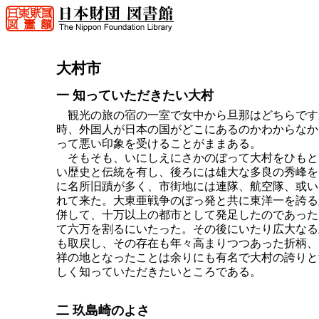
大村市
一 知っていただきたい大村
観光の旅の宿の一室で女中から旦那はどちらです
時、外国人が日本の国がどこにあるのかわからなか
って悪い印象を受けることがままある。
そもそも、いにしえにさかのぼって大村をひもと
い歴史と伝統を有し、後ろには雄大な多良の秀峰を
に名所旧蹟が多く、市街地には連隊、航空隊、或い
れて来た。大東亜戦争のぼっ発と共に東洋一を誇る
併して、十万以上の都市として発足したのであった
て六万を割るにいたった。その後にいたり広大なる
も取戻し、その存在も年々高まりつつあった折柄、
祥の地となったことは余りにも有名で大村の誇りと
しく知っていただきたいところである。
二 玖島崎のよさ