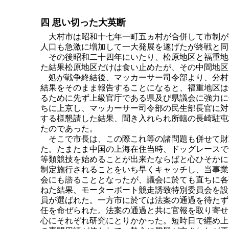
四 思い切った大英断
大村市は昭和十七年一町五ヵ村が合併して市制が
人口も急激に増加して一大発展を遂げたが終戦と同
その後昭和二十四年にいたり、松原地区と福重地
た結果松原地区だけは食い止めたが、その中間地区
処が戦争終結後、マッカーサー司令部より、分村
結果をそのまま報告することになると、福重地区は
るために先ず上級官庁である県及び県議会に強力に
ちに上京し、マッカーサー司令部の民生部長官に対
する様懇請した結果、聞き入れられ所轄の長崎駐屯
たのであった。
そこで市長は、この際これ等の諸問題も併せて財
た。たまたま中国の上海在住当時、ドッグレースで
等類競技を始めることが出来たならばと心ひそかに
制定施行されることをいち早くキャッチし、当事業
会にも諮ることとなったが、議会に於ても直ちに各
ねた結果、モーターボート競走誘致特別委員会を設
員が選ばれた。一方市に於ては法案の通過を待たず
任を命ぜられた。法案の通過と共に官報を取り寄せ
心にそれぞれ研究にとりかかった。短時日で纒め上