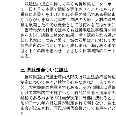
競艇法の成立を待って早くも長崎県モーターボー
て一日も早く本県で競艇を実施させることにあった
番目に名乗りを上げた処は会長の膝元である長崎市
なつながりを持つ時津村、早岐の大塔、大村の玖島
動を展開したので競走会としては何れを選ぶか実に
当時わが大村市では早くも競艇場建設事務所を開
さを力説し誘致に努めた結果、漸く認められる処と
伏し老木はうつ蒼と繁り、城の石垣はこけむして大
観光名所の一つとして広く親しまれ、海はあくまで
はオトギの国を思わせ、まさしく日本屈指のユート
ある。
三 県競走会ついに誕生
長崎県選出代議士坪内八郎氏は競走法施行当時運
制定について色々と検討苦心をなされた一人である
又、大村競艇の先覚者でもある。その頃同氏は運輸
がけて本県内で実施すべく、義兄に当る三浦孝治氏
極秘であるべきその計画が次第に外部に洩れるとこ
昭和二十六年六月法律が制定されて間もない、翌七
走会が設立され、同氏が初代会長として名声をとど
た。