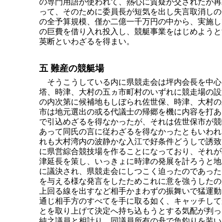
の専門用語が使われて、熱心に質疑が交されたが再
って、そのために委員長が短気を出し失言取消しの
の全予算規模、僅か二億一千万円の中から、実施し
の巨費を借り入れ投入し、競艇事業をはじめようと
英断といわざるを得まい。
五 難産の競艇場
そうこうしている内に県競走会は坪内会長を中心
塔、時津、大村の五ヵ市町村のいずれに競走場の設
の内次第に候補地もしぼられ佐世保、時津、大村の
市は地元選出の或る代議士の帰郷を機に内容を打あ
で引込めざるを得なかったが、それは佐世保市が競
あって同氏の言に従わざるを得なかったともいわれ
れも大村湾内の波静かな入江で好条件どうしで誘致
に県営綜合競技場を作ることになっており、それが
津延長を策し、いっきょに時津の発展を計ろうと地
に議決され、県競走会にしつこく迫ったのであった
を与える様な発言をしたためこれに意を強うしたの
上回る線を出すなど相手かまわずの振舞いで猛運動
通じ相手方のすべてを手に取る如く、キャッチして
とを取り上げて決定へ持ち込もうとする気配が判っ
純之議員と相計り、同議員所有の舟で魚釣りを装い