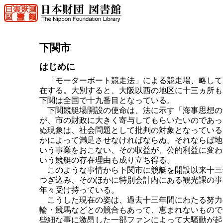
下関市
はじめに
「モーターボート競走法」による競走場、略して
在する。大別すると、大阪以西の地区に十三ヵ所も
下関は全国で十九番目となっている。
下関競艇場開設の使命は、法に示す「海事思想の
が、市の財政に大きく寄与してもらいたいのであっ
ぬ現象は、社会問題として批判の対象となっている
かによって満足させなければならぬ。それならば地
いう事業をおこない、その収益が、公的利益に変わ
いう競艇の存在理由も成り立ち得る。
このような事情から下関市に競艇を開設以来十三
つぎ込み、そのほかに特別会計内にある観光課の事
年々受け持っている。
こうした現在の姿は、過去十三年間にわたる努力
輪・競馬などとの競合もあって、恵まれないもので
些細な事に激昂した一部ファンによって大騒動が起