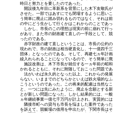
時日と努力とを要したのであった。
開設後九年目に革新系を背景にした木下友敬氏が
させた。一部ではあすにでも閉場するように思いこ
う簡単に廃止に踏み切れるものではなく、それは前
の中にどう生かして行くかはこれからのことであっ
しかし、市長のこの理想は現実の前に崩れて行っ
があり、また市の財政建て直しの一手段として、競
ったのである。
赤字財政の建て直しということは、市長の公約の
現われで、市の財政は相当硬直化し、十一億四千三
団体」となったのである。そして、再建七ヵ年計画
繰入れられることになっているので、そう簡単に廃
施設改善は、木下市長が就任する一ヵ年前の昭和
かれるとともに、それに附随しておこった問題であ
法がいわば永久的となった以上、これからの発展
らない。いままでのどちらかといえば鉄火場的なふ
こうというのであった。この将来的配慮は当然なこ
と、一つには先にみたように、廃止を念願とする新
とが新しい問題になった。しかし結果的には、一般
ヵ年継続事業一億七千万円が計上され、実質的には
隣接市町への貸与も市長を悩ました案件であった
を訴えて、競艇場の借用を申出たが、下関市長はそ