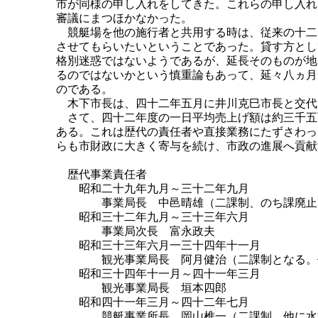
市が同様の申し入れをしてきた。これらの申し入れ
審議にまつほかなかった。
競艇場を他の施行者と共用する時は、従来の十二
させてもらいたいということであった。貸す方とし
格別迷惑ではないようであるが、延長そのものが地
るのではないかという慎重論もあって、延々八ヵ月
のである。
木下市長は、四十二年五月に井川克巳市長と交代
さて、四十二年度の一日平均売上げ額は約三千五
ある。これは歴代の責任者や直接業務にたずさわっ
らも市財政に大きく寄与を続け、市政の進展へ貢献
歴代事業責任者
昭和二十九年九月～三十二年九月
事業局長 中邑晴雄（二課制、のち課廃止
昭和三十二年九月～三十三年六月
事業局次長 富永政夫
昭和三十三年六月一三十四年十一月
観光事業局長 阿月健治（二課制となる。
昭和三十四年十一月～四十一年三月
観光事業局長 垣本四郎
昭和四十一年三月～四十二年七月
競艇事業所長 岡山樵一（二課制。他に水