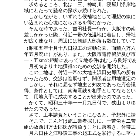
求めるところ、北は十三、神崎川、寝屋川沿岸地
域にわたって懸命の探求が続けられた。
しかしながら、いずれも候補地として理想の線に
い込まれた心境にならざるを得なかった。
そんな時であった。吉田社長一行が、大阪市の南
差しかかった際、付近一帯の低湿地に着目し、帰社
が広く連なり、周辺には朝鮮人部落も散在していて
（昭和五年十月十八日竣工の運動公園、面積六万六
年五月廃止）があり、また、大阪市電停留所及び市
一・五kmの距離にあって立地条件はむしろ良好で
二月初旬より土地獲得のための交渉を開始した。
この土地は、付近一帯の大地主浜田史郎氏の所有
かったため、交渉は進展せず、関係者は用地選定の
しかし、それに屈せず地主と知友であった府会議
得。条件としては、南海電鉄を相手としてならとい
て、用地入手に成功することが出来たのであった。
かくて、昭和三十年十一月九日付で、狭山より移
せたのであった。
さて、工事請負ということになると、予想外に請
そこで、こんどは施工業者探しに、一苦労も二苦
組の故西川万太郎氏が請負うことに落着き、付帯工
一月六日住之江移設工事の起工式を挙行するに至っ