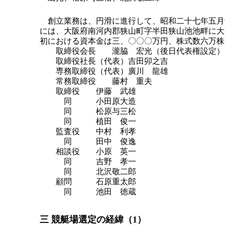
創立業務は、円滑に進行して、昭和二十七年五月
には、大阪府南河内郡狭山町字半田狭山池池畔に大
初における資本金は三、〇〇〇万円、株式数六万株
取締役会長 瀧脇 宏光（後日代表権設定）
取締役社長（代表）吉田卯之吉
専務取締役（代表）廣川 龍雄
常務取締役 藤村 重夫
取締役 伊藤 武雄
同 小田原大造
同 松原与三松
同 植田 俊一
監査役 中村 利孝
同 田中 俊逸
相談役 小原 英一
同 吉野 孝一
同 北沢敬二郎
顧問 石原重太郎
同 池田 徳蔵
三 競艇場選定の経緯（1）