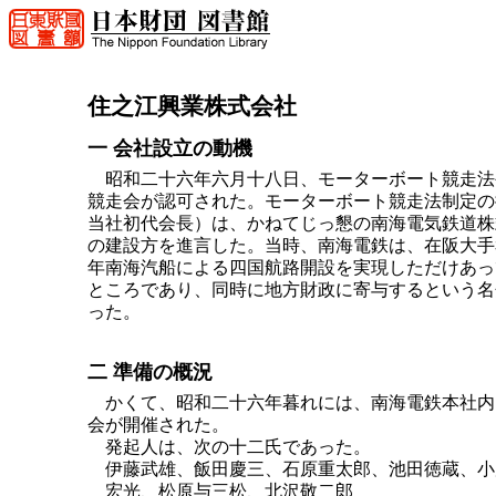
住之江興業株式会社
一 会社設立の動機
昭和二十六年六月十八日、モーターボート競走法
競走会が認可された。モーターボート競走法制定の
当社初代会長）は、かねてじっ懇の南海電気鉄道株
の建設方を進言した。当時、南海電鉄は、在阪大手
年南海汽船による四国航路開設を実現しただけあっ
ところであり、同時に地方財政に寄与するという名
った。
二 準備の概況
かくて、昭和二十六年暮れには、南海電鉄本社内
会が開催された。
発起人は、次の十二氏であった。
伊藤武雄、飯田慶三、石原重太郎、池田徳蔵、小
宏光、松原与三松、北沢敬二郎