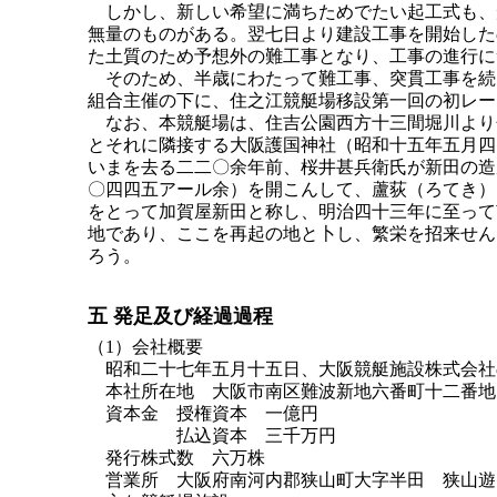
しかし、新しい希望に満ちためでたい起工式も、
無量のものがある。翌七日より建設工事を開始した
た土質のため予想外の難工事となり、工事の進行に
そのため、半歳にわたって難工事、突貫工事を続
組合主催の下に、住之江競艇場移設第一回の初レー
なお、本競艇場は、住吉公園西方十三間堀川より
とそれに隣接する大阪護国神社（昭和十五年五月四
いまを去る二二〇余年前、桜井甚兵衛氏が新田の造
〇四四五アール余）を開こんして、蘆荻（ろてき）
をとって加賀屋新田と称し、明治四十三年に至って
地であり、ここを再起の地と卜し、繁栄を招来せん
ろう。
五 発足及び経過過程
（1）会社概要
昭和二十七年五月十五日、大阪競艇施設株式会社
本社所在地 大阪市南区難波新地六番町十二番地
資本金 授権資本 一億円
払込資本 三千万円
発行株式数 六万株
営業所 大阪府南河内郡狭山町大字半田 狭山遊