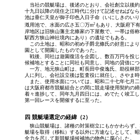
当社の競艇場は、後述のとおり、会社創立以後約
十九日以降の現住之江時代に分けて記述せねばなら
池は垂仁天皇が御子印色入日子命（いにしきのいり
2
漑用池で、水面の広さ五〇万m
もあり、大阪府下
岸地区は旧狭山藩主北條家の下屋敷で、一帯は俗称
駅西方狭山神社境内にあり）の遺址でもある。
この土地は、昭和の初め子爵北條氏の好意により
園として開園したものであった。
戦後、同社は遊園復活を企図し、数百万円を投じ
候補地とすることに同社も同意し、同地の貸借につ
一方、地元狭山町は、町長田中俊逸氏、助役林部
人に列し、会社設立後は監査役に就任し、さやま時
また、使用水面については、昭和二十七年七月二
は大阪府都市競艇組合との間に競走場使用契約の締
着々進捗して、同年九月四日には、めでたく竣工し
第一回レースを開催するに至った。
四 競艇場選定の経緯（2）
狭山競艇場は、諸種の対策樹立にもかかわらず、
艇場を取得（移転）する以外に方途なしとして、昭
全力を尽して新競艇場候補地の物色に腐心した。