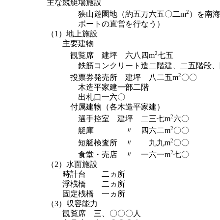
主な競艇場施設
2
狭山遊園地（約五万六五〇二m
）を南
ボートの直営を行なう）
（1）地上施設
主要建物
2
観覧席 建坪 六八四m
七五
鉄筋コンクリート造二階建、二五階段、
2
投票券発売所 建坪 八二五m
〇〇
木造平家建一部二階
出札口一六〇
付属建物（各木造平家建）
2
選手控室 建坪 二三七m
六〇
2
艇庫 〃 四六二m
〇〇
2
短艇検査所 〃 九九m
〇〇
2
食堂・売店 〃 一六一m
七〇
（2）水面施設
時計台 二ヵ所
浮桟橋 二ヵ所
固定桟橋 一ヵ所
（3）収容能力
観覧席 三、〇〇〇人