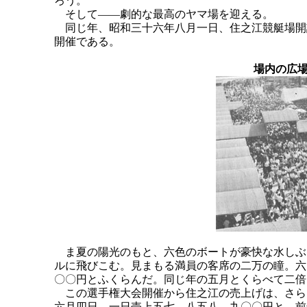
ろう。
そして――劇的な最高のヤマ場を迎える。
同じ年、昭和三十六年八月一日、住之江競艇場開
開催である。
場内の広
ま夏の陽光のもと、六色のボートが豪快な水しぶ
ルに飛びこむ。見まもる満員の客席の二万の瞳。六
〇〇円とふくらんだ。同じ年の五月とくらべて二倍
この選手権大会開催から住之江の売上げは、さら
六月四日、一日売上五七、八五八、九〇〇円と、前