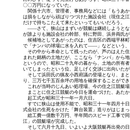
〇〇万円になっていた。
関係十六市、管理者、事務局などには「もうあか
は損をしながら頑ばりつづけた施設会社（現住之江
だけで持ちこたえて来たといってもいいだろう。
――さて、狭山はまずいが競艇は継続しようとな
が誰よりも施設会社の幹部、特に野田、浜井両氏が
候補地としてあがったのは、住吉区の西端平林町
で「ナンバの球場に水を入れて――」などという、
その中から本命として残ったのが、芦のはえた住
まれた銘柄の土地だが、ここなら「ナンバ」から地
というので、昭和二十九年の暮から、土地の所有者
いてしまったという位、足しげく交渉に出向いたが
そして浜田氏の猟友小西府議の登場となり、まと
り、三万七千五百余坪の用地を確保することができ
これが当時のじんあい処理場、今の住之江競艇場
まことに住之江競艇の今日を運命づけた、あたか
起工式が昭和三十一年一月六日。
すでに狭山は使用不能で、昭和三十一年四月十日
式会社の生死をかけた「舞台装置」造りがはじまっ
総工費一億数千万円、半年間のスピード工事で同
江」の競艇場が完成した。
そして六月十九日、いよいよ大阪競艇再出発の日