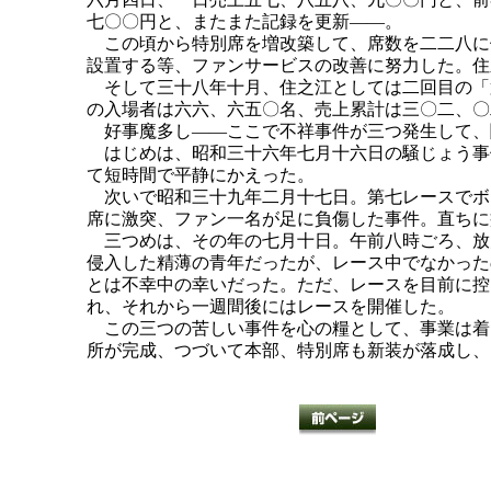
七〇〇円と、またまた記録を更新――。
この頃から特別席を増改築して、席数を二二八に
設置する等、ファンサービスの改善に努力した。住
そして三十八年十月、住之江としては二回目の「
の入場者は六六、六五〇名、売上累計は三〇二、〇
好事魔多し――ここで不祥事件が三つ発生して、
はじめは、昭和三十六年七月十六日の騒じょう事
て短時間で平静にかえった。
次いで昭和三十九年二月十七日。第七レースでボ
席に激突、ファン一名が足に負傷した事件。直ちに
三つめは、その年の七月十日。午前八時ごろ、放
侵入した精薄の青年だったが、レース中でなかった
とは不幸中の幸いだった。ただ、レースを目前に控
れ、それから一週間後にはレースを開催した。
この三つの苦しい事件を心の糧として、事業は着
所が完成、つづいて本部、特別席も新装が落成し、