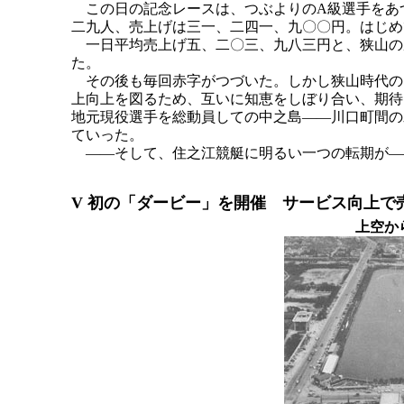
この日の記念レースは、つぶよりのA級選手をあ
二九人、売上げは三一、二四一、九〇〇円。はじめ
一日平均売上げ五、二〇三、九八三円と、狭山の
た。
その後も毎回赤字がつづいた。しかし狭山時代の
上向上を図るため、互いに知恵をしぼり合い、期待
地元現役選手を総動員しての中之島――川口町間の
ていった。
――そして、住之江競艇に明るい一つの転期が―
V 初の「ダービー」を開催 サービス向上で
上空か