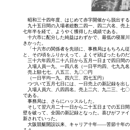
昭和三十四年度、はじめて赤字開催から脱出する
九十五日間の入場者総数二四一、四二六名、売上
七年半を経て、ようやく獲得した成績である。
十六市に配分した純益はわずかで、最低の寝屋川
きかった。
「十六市の関係者を先頭に、事務局はもちろん従
と、その頃をふりかえって、よくぞ頑ばったものだ
三十六年四月二十八日から五月一日まで四日間の
入場人員一九、一四八名（一日平均四、七九九名
売上額七七、八五三、九〇〇円
（一日平均一九、四六三、四七五円）
つづいて五月七日には、一日売上の新記録を出し
入場人員六、八四四名。売上二六、九二三、七〇
である。
事務局は、さらにハッスルした。
そして翌六月二十一日から二十五日までの五日間
壁を破って、全国の新記録となった。喜びがファイ
新されていった。
大阪競艇開設以来、キャリア十年――苦節十年の