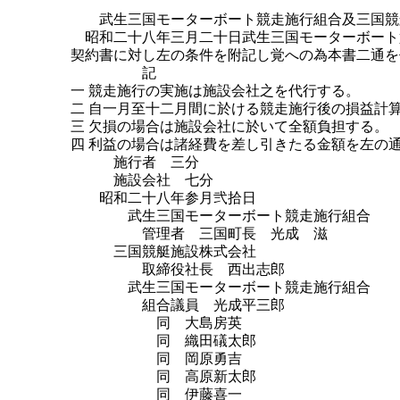
武生三国モーターボート競走施行組合及三国競
昭和二十八年三月二十日武生三国モーターボート
契約書に対し左の条件を附記し覚への為本書二通を
記
一 競走施行の実施は施設会社之を代行する。
二 自一月至十二月間に於ける競走施行後の損益計
三 欠損の場合は施設会社に於いて全額負担する。
四 利益の場合は諸経費を差し引きたる金額を左の
施行者 三分
施設会社 七分
昭和二十八年参月弐拾日
武生三国モーターボート競走施行組合
管理者 三国町長 光成 滋
三国競艇施設株式会社
取締役社長 西出志郎
武生三国モーターボート競走施行組合
組合議員 光成平三郎
同 大島房英
同 織田礒太郎
同 岡原勇吉
同 高原新太郎
同 伊藤喜一