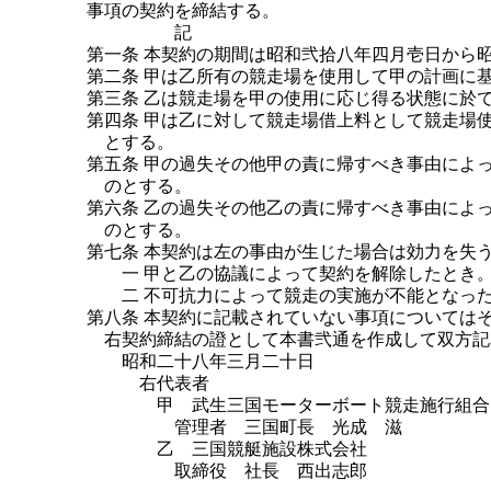
事項の契約を締結する。
記
第一条 本契約の期間は昭和弐拾八年四月壱日から
第二条 甲は乙所有の競走場を使用して甲の計画に
第三条 乙は競走場を甲の使用に応じ得る状態に於
第四条 甲は乙に対して競走場借上料として競走場
とする。
第五条 甲の過失その他甲の責に帰すべき事由によ
のとする。
第六条 乙の過失その他乙の責に帰すべき事由によ
のとする。
第七条 本契約は左の事由が生じた場合は効力を失
一 甲と乙の協議によって契約を解除したとき
二 不可抗力によって競走の実施が不能となっ
第八条 本契約に記載されていない事項については
右契約締結の證として本書弐通を作成して双方記
昭和二十八年三月二十日
右代表者
甲 武生三国モーターボート競走施行組合
管理者 三国町長 光成 滋
乙 三国競艇施設株式会社
取締役 社長 西出志郎