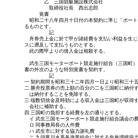
乙 三国競艇施設株式会社
取締役社長 西出志郎
覚書
昭和二十八年四月十日付の本契約に準じ「ボート
るものとす。
記
舟券売上金に於て甲が諸経費を支払い利益を生じ
スに遡及して支払うものとする。
此の際甲よりの借入金は相殺する。
武生三国モーターボート競走施行組合（三国町）
書の外次のような特別覚書を契約す。
記
一 契約期間を昭和三十二年四月一日より昭和三十
二 勝舟投票券の売上額の百分の二を三国町に納付
は納付することを免除する。
三 端数切捨金及時効による収入金は三国町が収得
会社に補助する。
四 三国町の負担する経費を左の通りとする。
イ 武生三国モーターボート競走施行組合議会の
ロ 同事務局長の人件費
ハ 武生市に対する協力謝礼費
ニ 九頭竜川水系各漁業組合に対する魚族増殖協