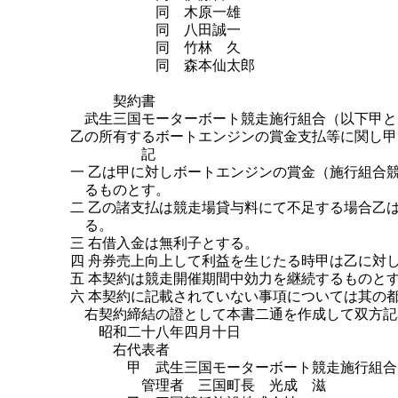
同 木原一雄
同 八田誠一
同 竹林 久
同 森本仙太郎
契約書
武生三国モーターボート競走施行組合（以下甲と
乙の所有するボートエンジンの賞金支払等に関し甲
記
一 乙は甲に対しボートエンジンの賞金（施行組合
るものとす。
二 乙の諸支払は競走場貸与料にて不足する場合乙
る。
三 右借入金は無利子とする。
四 舟券売上向上して利益を生じたる時甲は乙に対
五 本契約は競走開催期間中効力を継続するものと
六 本契約に記載されていない事項については其の
右契約締結の證として本書二通を作成して双方記
昭和二十八年四月十日
右代表者
甲 武生三国モーターボート競走施行組合
管理者 三国町長 光成 滋