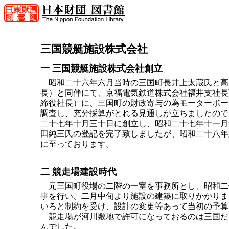
三国競艇施設株式会社
一 三国競艇施設株式会社創立
昭和二十六年六月当時の三国町長井上太蔵氏と高
長）と同伴にて、京福電気鉄道株式会社福井支社長
締役社長）に、三国町の財政寄与の為モーターボー
調査し、充分採算がとれる見通しが立ちましたので
二十七年十月三十日に創立し、昭和二十七年十一月
田純三氏の登記を完了致しましたが、昭和二十八年
に至っております。
二 競走場建設時代
元三国町役場の二階の一室を事務所とし、昭和二
事を行い、二月中旬より施設の建築に取りかかりま
いろと制約を受け、設計の変更等あって当初の予算
競走場が河川敷地で許可になっておるのは三国だ
んでした。