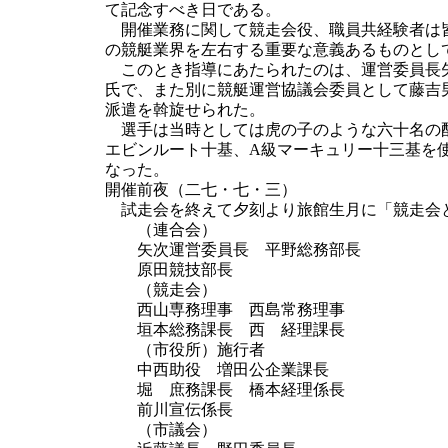
て記念すべき日である。
開催業務に関して競走会役、職員共経験者は皆
の競艇業界を左右する重要な意義あるものとし
このとき指導にあたられたのは、運営委員長矢
氏で、また別に競艇運営協議会委員として藤吉
派遣を斡旋せられた。
選手は当時としては虎の子のような六十名の配
エビンルート十基、A級マーキュリー十三基を
なった。
開催前夜（二七・七・三）
試走会を終えて夕刻より旅館生月に「競走会と
（連合会）
矢次運営委員長 平野総務部長
原田競技部長
（競走会）
西山専務理事 西島常務理事
垣本総務課長 西 経理課長
（市役所）施行者
中西助役 増田公企業課長
堀 庶務課長 橋本経理係長
前川宣伝係長
（市議会）