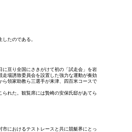
生したのである。
日に亘り全国にさきがけて初の「試走会」を岩
競走場誘致委員会を設置した強力な運動が奏効
から領家助教ら三選手が来津、四百米コースで
こられた。観覧席には贄崎の安保氏邸があてら
村市におけるテストレースと共に競艇界にとっ