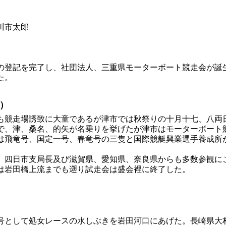
川市太郎
登記を完了し、社団法人、三重県モーターボート競走会が誕
た。
）
競走場誘致に大童であるが津市では秋祭りの十月十七、八両
で、津、桑名、的矢が名乗りを挙げたが津市はモーターボート
は飛竜号、国定一号、春竜号の三隻と国際競艇興業選手養成所
四日市支局長及び滋賀県、愛知県、奈良県からも多数参観に
は岩田橋上流までも遡り試走会は盛会裡に終了した。
として処女レースの水しぶきを岩田河口にあげた。長崎県大