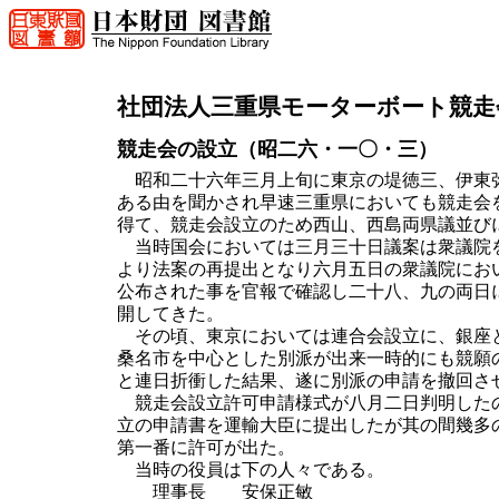
社団法人三重県モーターボート競走
競走会の設立（昭二六・一〇・三）
昭和二十六年三月上旬に東京の堤徳三、伊東弥
ある由を聞かされ早速三重県においても競走会
得て、競走会設立のため西山、西島両県議並び
当時国会においては三月三十日議案は衆議院を
より法案の再提出となり六月五日の衆議院にお
公布された事を官報で確認し二十八、九の両日
開してきた。
その頃、東京においては連合会設立に、銀座と
桑名市を中心とした別派が出来一時的にも競願
と連日折衝した結果、遂に別派の申請を撤回さ
競走会設立許可申請様式が八月二日判明したの
立の申請書を運輸大臣に提出したが其の間幾多
第一番に許可が出た。
当時の役員は下の人々である。
理事長 安保正敏