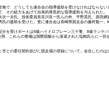
無で、どうしても連合会の指導援助を受けなければならない
て、その総力をあげて自発的厚意的な指導援助を与えられた。
次一夫氏、技術委員長笹川良一氏らの外、平野晃氏、原田網
男氏の援助を受けた。更に連合会は長崎県競走会の藤村魁一、
分を受けボートはB級ハイドロプレーン三十隻、B級ランナバ
使用、これらの整備は国際競艇から派遣された塩飽氏らに一切
市との委任契約並びに競走場の登録について」会合したのは