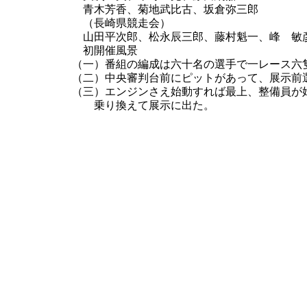
青木芳香、菊地武比古、坂倉弥三郎
（長崎県競走会）
山田平次郎、松永辰三郎、藤村魁一、峰 敏
初開催風景
（一）番組の編成は六十名の選手で一レース六
（二）中央審判台前にピットがあって、展示前
（三）エンジンさえ始動すれば最上、整備員が
乗り換えて展示に出た。