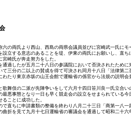
会
六の両氏より西山、西島の両県会議員並びに宮崎武一氏にモ
を設立する意志のあることを堤、伊東の両氏にお願いし、直ち
に宮崎氏が奔走努力をした。
通過したが五月二十八日の参議院において否決されたために
いて三分の二以上の賛成を得て可決され同月十八日「法律第二
にわたり東京赤坂の山王会館で運輸省の係官から法規の説明会
歌舞伎の二派が先陣争いをして六月十四日笹川良一氏立合い
の最悪事態となり一日も早く競走会の設立をせまられている今
せることに成功した。
で直ちに申請書類の整備を終わり八月二十三日「商第一八一
の曲折を見て九月十七日運輸省の審議会を通過して昭和二十六