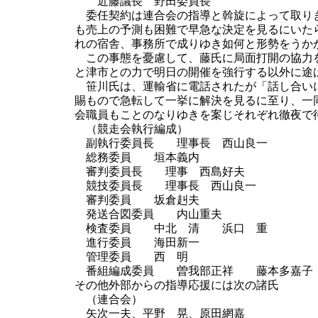
近藤議長 野田委員長
委任契約は連合会の指導と斡旋によって取りき
も売上の予測も困難で早急な決定を見るにいた
れの宿舎、事務所で成りゆき如何と形勢をうか
この事態を憂慮して、藤氏に局面打開の協力を
と津市との力で明日の開催を強行する以外に途
笹川氏は、運輸省に電話されたが「話し合いに
賜もので急転して一挙に解決を見るに至り、一
会職員もことのなりゆきを案じそれぞれ徹夜で
（競走会執行編成）
副執行委員長 理事長 西山良一
総務委員 垣本義内
審判委員長 理事 西島好夫
競技委員長 理事長 西山良一
審判委員 坂倉赳夫
発送合図委員 内山重夫
検査委員 中北 清 浜口 重
進行委員 海田新一
管理委員 西 明
番組編成委員 曽我部正祥 藤本多嘉子
その他外部からの指導応援には次の諸氏
（連合会）
矢次一夫、平野 晃、原田網嘉