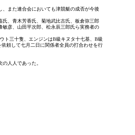
し、また連合会においても津競艇の成否が今後
嘉氏、青木芳香氏、菊地武比古氏、板倉弥三郎
峰敏彦、山田平次郎、松永辰三郎氏ら実務者の
ウト三十隻、エンジンはB級キヌタ十七基、B級
を依頼して七月二日に関係者全員の打合わせを行
次の人人であった。