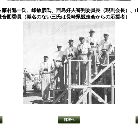
ら藤村魁一氏、峰敏彦氏、西島好夫審判委員長（現副会長）、
送合図委員（職名のない三氏は長崎県競走会からの応援者）