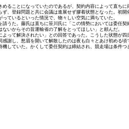
めることになっていたのであるが、契約内容によって直ちに
らず、登録問題と共に会議は進展せず膠着状態となった。初開
がっているといった情況で、物々しい空気に満ちていた。
請うた。藤氏は直ちに笹川氏に「この情勢においては委任契
はないからその旨運輸省の了解をとってほしい」と頼んだ。
よって解決されたい」との回答であった。こうした状態が四
同感謝し、愁眉を開いて解散したのは夜も白々とあけ初める頃
待機していた。かくして委任契約は締結され、競走場は条件つ