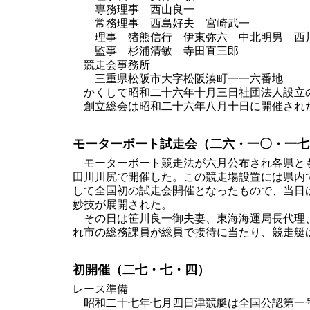
専務理事 西山良一
常務理事 西島好夫 宮崎武一
理事 猪熊信行 伊東弥六 中北明男 西
監事 杉浦清敏 寺田直三郎
競走会事務所
三重県松阪市大字松阪湊町一一六番地
かくして昭和二十六年十月三日社団法人設立の
創立総会は昭和二十六年八月十日に開催され
モーターボート試走会（二六・一〇・一七
モーターボート競走法が六月公布され各県とも
田川川尻で開催した。この競走場設置には県内
して全国初の試走会開催となったもので、当日
妙技が展開された。
その日は笹川良一御夫妻、東海海運局長代理、
れ市の総務課員が総員で接待に当たり、競走艇
初開催（二七・七・四）
レース準備
昭和二十七年七月四日津競艇は全国公認第一号