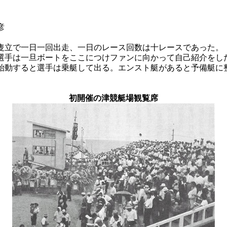
彦
隻立で一日一回出走、一日のレース回数は十レースであった。
選手は一旦ボートをここにつけファンに向かって自己紹介をし
始動すると選手は乗艇して出る。エンスト艇があると予備艇に
初開催の津競艇場観覧席