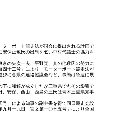
ーターボート競走法が国会に提出される計画で
に安保正敏氏の出馬を乞い中村代議士の協力を
東京の矢次一夫、平野晃、其の他数氏の努力に
百四十二号」により、モーターボート競走法が
並びに各県の連絡協議会など、事態は急速に展
の下に和解が成立したが三重県でもその影響で
日、安保、西山、西島の三氏は青木三重県知事
四号」による知事の副申書を得て同日競走会設
年九月十九日「官文第一〇七五号」により全国