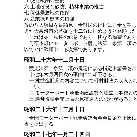
五 交通機関の整備
六 土地改良と砂防、植林事業の推進
七 保健景勝地の確保
八 産業振興機関の補強
等の八大項目を目論見、全町民の福祉に万全を期し
えた大常滑市の基礎を十二分に固めようと発願した
これは亦、私達の総意であり、切なる願望であり
何卒本町にモーターボート競走法第二条第一項の
以て
に歎願申上る次第であります。
昭和二十六年十二月十日
競走法第二条第一項の規定による指定申請書を常
二十七年六月四日次の事由にて却下さる。
一 純益金配分の内容について町村財政の収入と
い。
二 モーターボート競走場建設費と埋立工事費と
三 勝舟投票券売上高の見積過大の恐れがあるこ
昭和二十六年十二月十日
全国モーターボート競走会連合会会長足立正氏に
書を提出する。
昭和二十七年一月二十四日