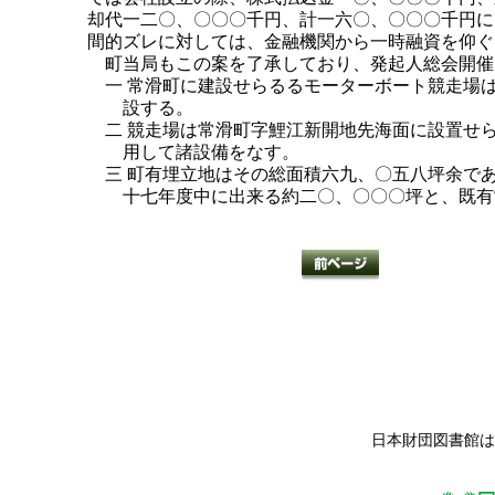
却代一二〇、〇〇〇千円、計一六〇、〇〇〇千円に
間的ズレに対しては、金融機関から一時融資を仰ぐ
町当局もこの案を了承しており、発起人総会開催
一 常滑町に建設せらるるモーターボート競走場
設する。
二 競走場は常滑町字鯉江新開地先海面に設置せ
用して諸設備をなす。
三 町有埋立地はその総面積六九、〇五八坪余で
十七年度中に出来る約二〇、〇〇〇坪と、既有
日本財団図書館は