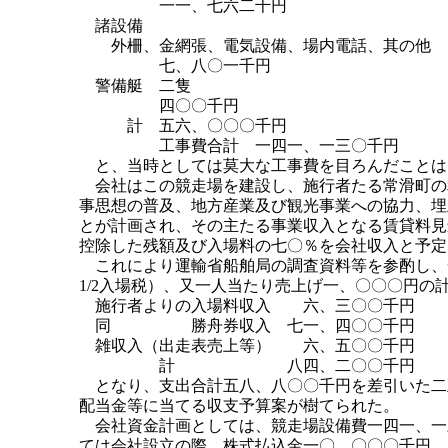
一一、七六二千円
諸設備
外柵、金網張、電気設備、場内電話、其の他
七、八〇一千円
警備艇 二隻
四〇〇千円
計 五六、〇〇〇千円
工事費合計 一四一、一三〇千円
と、当時としては莫大な工事費を目ろんだことは
会社はこの競走場を建設し、施行者たる常滑町の
事思想の普及、地方産業及び観光事業への協力、埋
とが計画され、その主たる事業収入となる賃貸料見
控除した残額及び入場料の七〇％を会社収入と予定
これにより運輸省船舶局の調査資料等を参酌し、
1/2入場税）、又一人当たり売上げ一、〇〇〇円の
施行者よりの入場料収入 六、三〇〇千円
同 勝舟券収入 七一、四〇〇千円
雑収入（出走表売上等） 六、五〇〇千円
計 八四、二〇〇千円
となり、支出合計五八、八〇〇千円を差引いた二
配当金等に当てる収支予算案が樹てられた。
会社資金計画としては、競走場設備費一四一、一
ては会社設立の際、株式払込金一〇、〇〇〇千円、