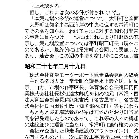
同上承認さる。
但し、これには次の条件が付されていた。
「本競走場の今後の運営について、大野町と全面
大野町は知多半島西海岸の中央に位する常滑町に
てその名を知られ、わけても海に対する関心は非常
の事業に目をつけ、一つにはこれにより町財政の充
示し、競走場設置については平野昭三町長（現在常
のであるが、最終的には常滑町と合同して実施した
あり、連合会もこの辺の事情を察し特にこの但し書
昭和二十七年二月十九日
株式会社常滑モーターボート競走協会発起人総会
主たる発起人は、常滑町会議長水上義介氏、同副
示、山方、市場の各字区長、体育協会会長滝田円四
業株式会社社長杉江達太郎氏を初め地元（常滑・西
法人育生会副会長鵜飼鍬吉氏（名古屋市）、名古屋
式会社社長内田佐七氏（知多郡内海町）等も加わら
もともと競走場誘致の発案は前述のとおり町当局
同を得発達したものであって、これ等の人々の構想
の建設並びに運営に当たり、常滑町は施行権のみの
会社が企画した競走場建設のアウトラインは、先
を有するものとし、次に建設工事施行に伴い十数万