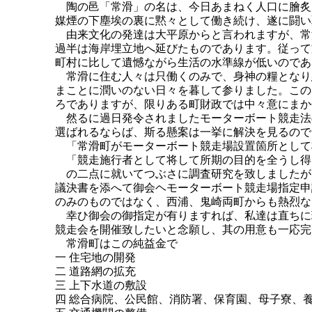
陶の邑「常滑」の名は、今日あまねく人口に膾炙
媒煙の下塵埃の裏に黙々として働き続け、遂に闘い
由来文化の発達は大平原からと言われますが、常
過半は海岸埋立地へ延びたものであります。従って
町村に比して遺憾ながら生活の水準線が低いのであ
常滑に住む人々は只働くのみで、身神の糧となり
まことに潤いのない日々を暮して参りました。この
ろでありますが、限りある町財政では中々意にまか
然るに過日発令されましたモーターボート競走法
選ばれるならば、斯る懸案は一挙に解決を見るので
「常滑町がモーターボート競走場設置箇所として
「競走施行者として将して所期の目的を全うし得
の二点に就いてつぶさに調査研究を致しましたが
議決書を添へて御会ヘモーターボート競走場指定申
のみのものではなく、西浦、鬼崎両町からも熱烈な
幸ひ御会の御指定が有りますれば、私達は直ちに
競走会を開催致したいと念願し、其の用意も一応完
常滑町はこの純益金で
一 住宅地の開発
二 道路網の拡充
三 上下水道の敷設
四 総合病院、公民館、消防署、保育園、母子寮、