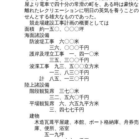
屋より電車で四十分の常滑の町を、ある時は豪快な
離れたレクリエーションに明日の英気を養うことの
せんとする雄大なものであった。
競走場建設工事計画の概要としては
面積 約一五〇、〇〇〇坪
海面諸設備
防波堤工事 六〇〇米
三六、〇〇〇千円
護岸及埋立工事 一、四一〇米
三五、三〇〇千円
浚渫工事 九三、五〇〇立方米
一三、八三〇千円
計 八五、一三〇千円
陸上諸設備
階段観覧席 三七〇米
三二、五六〇千円
平場観覧席 六、六五九平方米
三、四七七千円
建物
木造瓦葺平屋建、本館、ボート格納庫、舟券売
庫、便所、浴室
五一九坪