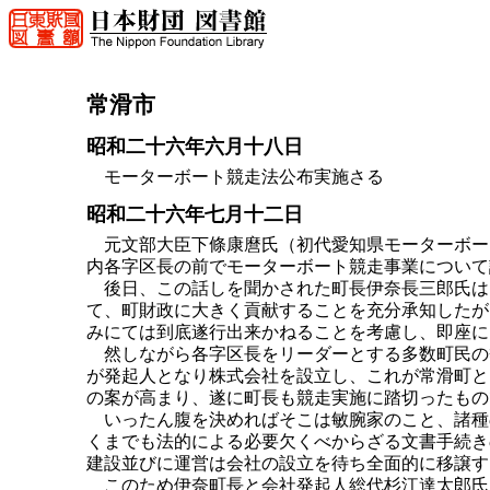
常滑市
昭和二十六年六月十八日
モーターボート競走法公布実施さる
昭和二十六年七月十二日
元文部大臣下條康麿氏（初代愛知県モーターボー
内各字区長の前でモーターボート競走事業について
後日、この話しを聞かされた町長伊奈長三郎氏は
て、町財政に大きく貢献することを充分承知したが
みにては到底遂行出来かねることを考慮し、即座に
然しながら各字区長をリーダーとする多数町民の
が発起人となり株式会社を設立し、これが常滑町と
の案が高まり、遂に町長も競走実施に踏切ったもの
いったん腹を決めればそこは敏腕家のこと、諸種
くまでも法的による必要欠くべからざる文書手続き
建設並びに運営は会社の設立を待ち全面的に移譲す
このため伊奈町長と会社発起人総代杉江達太郎氏