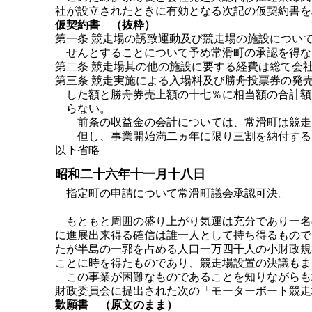
社が設立されたときに有効となる次記の仮契約書を
仮契約書 （抜粋）
第一条 競走場の誘致運動及び競走場の施設につい
せんとすることについて予め常滑町の承認を得な
第二条 競走場其の他の施設に要する経費は総て会
第三条 競走実施による入場料及び勝舟投票券の発
した額と勝舟券売上額の十七％に相当額の合計額
らない。
前条の収益金の会計については、常滑町は競走
但し、事業開始満二ヵ年に限り三割を納付する
以下省略
昭和二十六年十一月十八日
指定町の申請について常滑町議会承認可決。
もともと周囲の盛り上がり気運は充分であり一名
に進展出来得る確信は誰一人として持ち得るもので
たが半島の一郭を占める人口一万四千人の小財政規
ことに時を得たものであり、競走場設置の決議もま
この事業が困難なものであることを知りながらも
財政委員会に提出された次の「モーターボート競走
歎願書 （原文のまま）