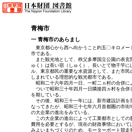
青梅市
一 青梅市のあらまし
東京都心から西へ向かうこと約五〇キロメート
市である。
また観光地として、秩父多摩国立公園の表玄関
ゅく）は長い宿（しゅく）、長いとて物干竿に
ル、東京都民の重要な水資源として、また市民
しまれている理想的な観光都市である。
昭和二十六年四月一日、一町二ヵ村の合併によ
ついで昭和三十年四月一日隣接四ヵ村を合併し
を期している。
その後、昭和三十一年には、新市建設計画を策
なってきたが、昭和三十七年六月首都圏の市街
の大企業の進出をみている。
この大企業の進出によって工業都市としての胎
費用を必要とするが、現在の財政事情において
みよいまちづくりのため、モーターボート競走