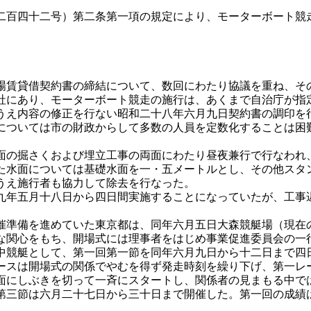
百四十二号）第二条第一項の規定により、モーターボート競
賃貸借契約書の締結について、数回にわたり協議を重ね、そ
社にあり、モーターボート競走の施行は、あくまで自治庁が指
うえ内容の修正を行ない昭和二十八年六月九日契約書の調印を
ついては市の財政からして多数の人員を定数化することは困
の掘さくおよび埋立工事の両面にわたり昼夜兼行で行なわれ
た水面については基礎水面を一・五メートルとし、その他スタ
うえ施行者も協力して除去を行なった。
年五月十八日から四日間実施することになっていたが、工事
準備を進めていた東京都は、同年六月五日大森競艇場（現在
な関心をもち、開場式には理事者をはじめ事業促進委員会の一
競艇として、第一回第一節を同年六月九日から十二日まで四
ースは開場式の関係でやむを得ず発走時刻を繰り下げ、第一レ
面にしぶきを切って一斉にスタートし、関係者の見まもる中で
三節は六月二十七日から三十日まで開催した。第一回の成績