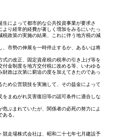
誕生によって都市的な公共投資事業が要求さ
により経常的経費が著しく増加をみるにいたっ
減税政策の実施の結果、これに伴う地方税の減
し、市勢の伸展を一時停止するか、あるいは将
方式の改正、固定資産税の税率の引き上げ等を
交付金制度を地方交付税に改める等、いわゆる
み財政は次第に窮迫の度を加えてきたのであっ
るため公営競技を実施して、その益金によって
災をまぬがれ災害復旧等の認可条件に適合しな
が危ぶまれていたが、関係者の必死の努力によ
である。
ト競走場株式会社は、昭和二十七年七月建設予