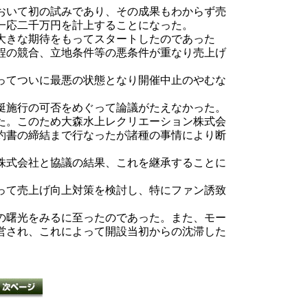
おいて初の試みであり、その成果もわからず売
一応二千万円を計上することになった。
大きな期待をもってスタートしたのであった
程の競合、立地条件等の悪条件が重なり売上げ
ってついに最悪の状態となり開催中止のやむな
艇施行の可否をめぐって論議がたえなかった。
た。このため大森水上レクリエーション株式会
約書の締結まで行なったが諸種の事情により断
株式会社と協議の結果、これを継承することに
って売上げ向上対策を検討し、特にファン誘致
の曙光をみるに至ったのであった。また、モー
営され、これによって開設当初からの沈滞した