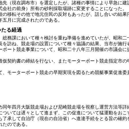
地先（現在調布市）を選定したが、諸種の事情により早急に建
式会社の前身）所有の砂利採取場跡に変更することになった。
の移転その他で地元住民の反対もあったが、話し合いの結果
年五月に完成されたのである。
いたる経過
総務課において種々検討を重ね準備を進めていたが、昭和二
長を訪ね、競走場の設置について種々協議の結果、当市が施行
ボート競走事業について、昭和二十八年三月開催の市議会に
仮契約書の締結を行ない、またモーターボート競走指定市の
、モーターボート競走の早期実現を図るため競艇事業促進委
同年四月大阪競走場および尼崎競走場を視察し運営方法等詳
ついては遅々として進まず、この促進について猛運動をおこ
も了承して自治庁（現在の自治省）へ進達手続をとる旨の確約
れたのである。