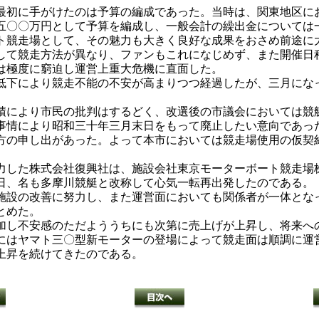
初に手がけたのは予算の編成であった。当時は、関東地区に
五〇〇万円として予算を編成し、一般会計の繰出金については
競走場として、その魅力も大きく良好な成果をおさめ前途に
して競走方法が異なり、ファンもこれになじめず、また開催日
は極度に窮迫し運営上重大危機に直面した。
下により競走不能の不安が高まりつつ経過したが、三月にな
により市民の批判はするどく、改選後の市議会においては競
情により昭和三十年三月末日をもって廃止したい意向であっ
方の申し出があった。よって本市においては競走場使用の仮契
した株式会社復興社は、施設会社東京モーターボート競走場
日、名も多摩川競艇と改称して心気一転再出発したのである。
設の改善に努力し、また運営面においても関係者が一体とな
とめた。
し不安感のただよううちにも次第に売上げが上昇し、将来へ
にはヤマト三〇型新モーターの登場によって競走面は順調に運
上昇を続けてきたのである。