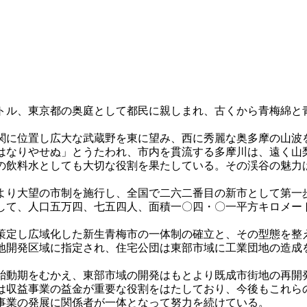
ル、東京都の奥庭として都民に親しまれ、古くから青梅綿と
に位置し広大な武蔵野を東に望み、西に秀麗な奥多摩の山波
はなりやせぬ」とうたわれ、市内を貫流する多摩川は、遠く山
の飲料水としても大切な役割を果たしている。その渓谷の魅力
り大望の市制を施行し、全国で二六二番目の新市として第一
て、人口五万四、七五四人、面積一〇四・〇一平方キロメー
定し広域化した新生青梅市の一体制の確立と、その型態を整
地開発区域に指定され、住宅公団は東部市域に工業団地の造成
動期をむかえ、東部市域の開発はもとより既成市街地の再開
は収益事業の益金が重要な役割をはたしており、今後もこれら
事業の発展に関係者が一体となって努力を続けている。