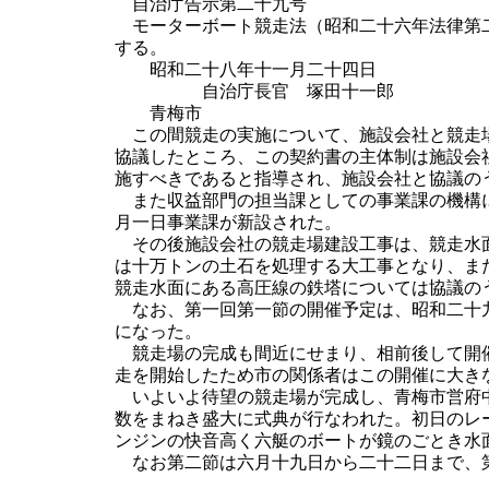
自治庁告示第二十九号
モーターボート競走法（昭和二十六年法律第二
する。
昭和二十八年十一月二十四日
自治庁長官 塚田十一郎
青梅市
この間競走の実施について、施設会社と競走場
協議したところ、この契約書の主体制は施設会
施すべきであると指導され、施設会社と協議の
また収益部門の担当課としての事業課の機構に
月一日事業課が新設された。
その後施設会社の競走場建設工事は、競走水面
は十万トンの土石を処理する大工事となり、ま
競走水面にある高圧線の鉄塔については協議の
なお、第一回第一節の開催予定は、昭和二十九
になった。
競走場の完成も間近にせまり、相前後して開催
走を開始したため市の関係者はこの開催に大き
いよいよ待望の競走場が完成し、青梅市営府中
数をまねき盛大に式典が行なわれた。初日のレ
ンジンの快音高く六艇のボートが鏡のごとき水
なお第二節は六月十九日から二十二日まで、第