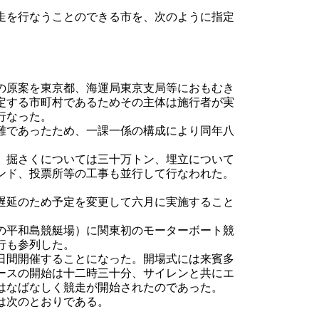
走を行なうことのできる市を、次のように指定
の原案を東京都、海運局東京支局等におもむき
定する市町村であるためその主体は施行者が実
行なった。
難であったため、一課一係の構成により同年八
、掘さくについては三十万トン、埋立について
ンド、投票所等の工事も並行して行なわれた。
遅延のため予定を変更して六月に実施すること
の平和島競艇場）に関東初のモーターボート競
行も参列した。
日間開催することになった。開場式には来賓多
ースの開始は十二時三十分、サイレンと共にエ
はなばなしく競走が開始されたのであった。
は次のとおりである。