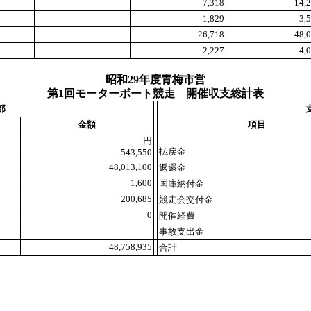
7,318
14,
1,829
3,
26,718
48,
2,227
4,
昭和29年度青梅市営
第1回モーターボート競走 開催収支総計表
部
金額
項目
円
払戻金
543,550
48,013,100
返還金
1,600
国庫納付金
200,685
競走会交付金
0
開催経費
事故支出金
48,758,935
合計