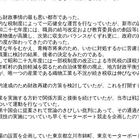
ち財政事情の最も悪い都市であった。
な税制度によって一応健全な運営を行なっていたが、新市の
和二十七年度には、職員の給与改定および教育委員会の創設等
諸物価が高騰し、次第に収支のバランスがくずれ更に、政府の
の度が加わってきたのであった。
な年をむかえ、青梅市将来のため、いかに対処するかに苦慮
慎重に検討の結果、後者の決定をみたのである。
て昭和二十九年度には一部税制度の改正による市民税の課税
市町村の負担軽減を図るため自治体警察の廃止、地方財政平衡
が、唯一つの産業である織物工業も不況が続き税収は伸びなや
達成のため財政再建の方策を検討していたが、これを打開す
を実施する方針で関係方面と接衝を続けていたが、当市は戦
ついて運動を行なっていた。
十国会に提案されて世論のきびしい批判にあって、その通過
競技の実施についていち早くモーターボート競走を企画したの
の設置を企画していた東京都立川市錦町、東京モーターボー