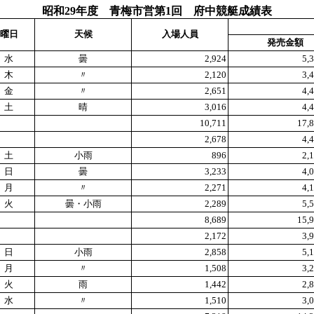
昭和29年度 青梅市営第1回 府中競艇成績表
曜日
天候
入場人員
発売金額
水
曇
2,924
5,
木
〃
2,120
3,
金
〃
2,651
4,
土
晴
3,016
4,
10,711
17,
2,678
4,
土
小雨
896
2,
日
曇
3,233
4,
月
〃
2,271
4,
火
曇・小雨
2,289
5,
8,689
15,
2,172
3,
日
小雨
2,858
5,
月
〃
1,508
3,
火
雨
1,442
2,
水
〃
1,510
3,