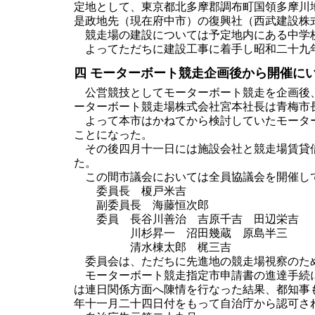
定地として、東京都北多摩郡調布町国領多摩川
是政地先（現在府中市）の復興社（西武建設株
競走場の建設については予定地内にある中学校
よってただちに建設工事に着手し昭和二十九
四 モーターボート競走企画後から開催に
公営競技としてモーターボート競走を企画後、
ーターボート競走場株式会社宮本社長は青梅市
よって本市はかねてから検討していたモーター
ことになった。
その後四月十一日には施設会社と競走場賃貸借
た。
この間市議会においては全員協議会を開催して
委員長 榎戸米吉
副委員長 海藤恒次郎
委員 長谷川善治 吉原千吉 田辺栄吉
川杉昇一 沼田幾蔵 原島半三
清水棟太郎 梶三吉
委員会は、ただちに先進地の競走場視察のため
モーターボート競走指定市申請書の進達手続に
は連日関係方面へ陳情を行なった結果、都知事
年十一月二十四日付をもって自治庁から認可さ