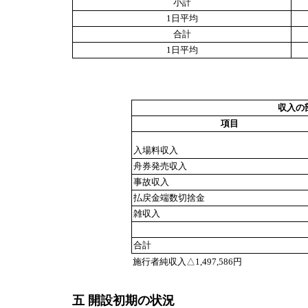
小計
1日平均
合計
1日平均
収入の
項目
入場料収入
舟券発売収入
事故収入
払戻金端数切捨金
雑収入
合計
施行者純収入△1,497,586円
五 開設初期の状況