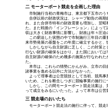
二 モーターボート競走を企画した理由
市制施行当初の青梅市は、東京都下五市のう
合併以前の財政状況は、シャープ勧告の画期的
れ、また合併市特有の財政需要も増加し、翌昭
た。また戦後の「インフレーション」によって
収は大きく財政事情に影響し、財政は年々圧迫
この窮迫した状態の中で市制施行三年目の重要
来市勢発展の基盤をこの年度に確立するかと、
しかしながら自主財源に乏しく、この対策とし
行ない財源の確保をはかり、また国においては
自主財源の確保のため幾多の施策が行なわれた
た。
本市は、これらの情勢にかんがみ、立市の目的
諸事業を進める以外に方法がなかった。
よって理事者は公営競技として当初、競馬事業
いため、これを断念しつぎに競輪事業の施行に
しかし、この間モーターボート競走法案は、第
って成立をみるにいたった。よって本市は公営
三 競走場のおいたち
モーターボート競走法の施行に伴って、競走場