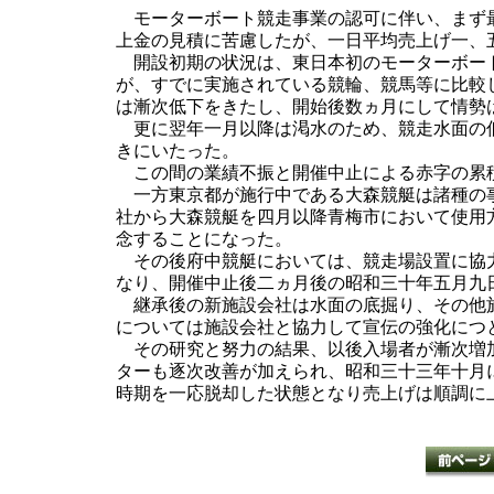
モーターボート競走事業の認可に伴い、まず最
上金の見積に苦慮したが、一日平均売上げ一、
開設初期の状況は、東日本初のモーターボート
が、すでに実施されている競輪、競馬等に比較
は漸次低下をきたし、開始後数ヵ月にして情勢
更に翌年一月以降は渇水のため、競走水面の低
きにいたった。
この間の業績不振と開催中止による赤字の累積
一方東京都が施行中である大森競艇は諸種の事
社から大森競艇を四月以降青梅市において使用
念することになった。
その後府中競艇においては、競走場設置に協力
なり、開催中止後二ヵ月後の昭和三十年五月九
継承後の新施設会社は水面の底掘り、その他施
については施設会社と協力して宣伝の強化につ
その研究と努力の結果、以後入場者が漸次増加
ターも逐次改善が加えられ、昭和三十三年十月
時期を一応脱却した状態となり売上げは順調に