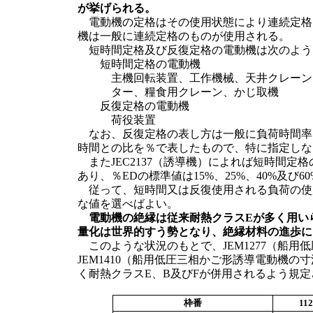
が挙げられる。
電動機の定格はその使用状態により連続定格
機は一般に連続定格のものが使用される。
短時間定格及び反復定格の電動機は次のよう
短時間定格の電動機
主機回転装置、工作機械、天井クレーン
ター、糧食用クレーン、かじ取機
反復定格の電動機
荷役装置
なお、反復定格の表し方は一般に負荷時間率（
時間との比を％で表したもので、特に指定しな
またJEC2137（誘導機）によれば短時間定格の
あり、％EDの標準値は15%、25%、40%及び6
従って、短時間又は反復使用される負荷の使
な値を選べばよい。
電動機の絶縁は従来耐熱クラスEが多く用い
量化は世界的すう勢となり、絶縁材料の進歩に
このような状況のもとで、JEM1277（船用低
JEM1410（船用低圧三相かご形誘導電動機
く耐熱クラスE、B及びFが併用されるよう規定
枠番
11