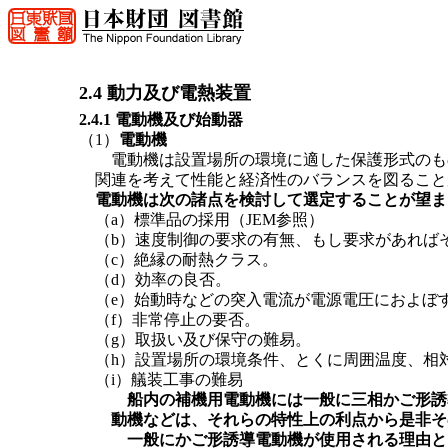
2.4 動力及び電熱装置
2.4.1 電動機及び始動器
（1）
電動機
電動機は設置場所の環境に適した保護形式のも
関連を考えて性能と経済性のバランスを図ること
電動機は次の諸点を検討して選定することが望ま
（a）標準品の採用（JEM参照）
（b）速度制御の要求の有無、もし要求があれば
（c）絶縁の耐熱クラス。
（d）効率の良否。
（e）始動時などの突入電流が電源電圧におよぼ
（f）非常停止の要否。
（g）取扱い及び保守の難易。
（h）設置場所の環境条件、とくに周囲温度、相
（i）艤装工事の難易
船内の補機用電動機には一般に三相かご形誘
動機などは、それらの特性上の利点から是非そ
一般にかご形誘導電動機が使用される理由と