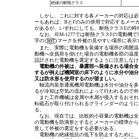
絶縁の耐熱クラス
しかし、これに対する各メーカーの対応は必
ーもあれば、BとFのみの併用で対応するメー
があるが、いずれにしても、耐熱クラスEの時
なお、JEM-1277では耐熱クラスFの電動
字の
マークを外被の見やすい場所に表示
また、実際に電動機を装備する場所の周囲温
動機へ全負荷を掛けた場合の電動機各部の温度
設計された電動機を選定するように注意しなけ
電動機の外被は、暴露部へ装備される場合全
するが例えば機関室の床下のように水分や油分
又は防水形を使用するのが望ましい。
軸流内装形通風機用電動機は水分や油分を多
るが冷却は空気の流れによって行われるので外
また工作機械は金屑や木屑が侵入するおそれ
転砥石が取り付けられるグラインダーのように
る。
なお、現在では、比較的小容量の電動機は全
の電動機を防滴形とするとメーカーの標準から
意して外被の選定をする必要がある。
電動機の絶縁抵抗の低下を防止するために、