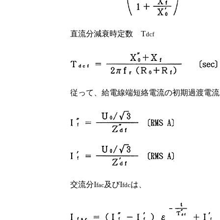
直流分減衰時定数 T
dcf
従って、給電線端短絡電流の初期過渡電流成
交流分I
及びI
は、
fac
fdc