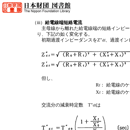
（iii）
給電線端短絡電流
主母線から離れた給電線端の短絡インピー
り、下記の如く変化する。
初期過渡インピーダンスをZ"
、過渡イン
df
但し、
R
：
給電線のケ
f
X
：
給電線のケ
f
交流分の減衰時定数 T"
は
df