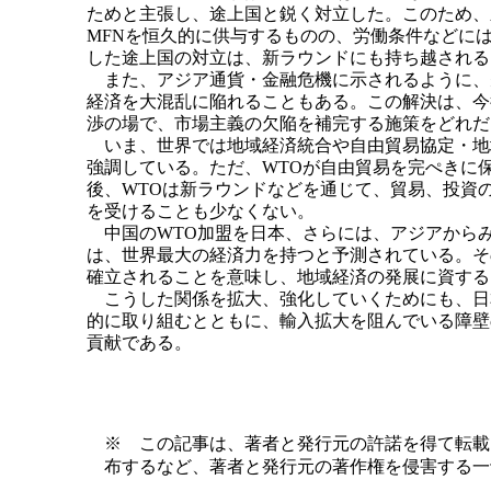
ためと主張し、途上国と鋭く対立した。このため、
MFNを恒久的に供与するものの、労働条件などに
した途上国の対立は、新ラウンドにも持ち越される
また、アジア通貨・金融危機に示されるように、
経済を大混乱に陥れることもある。この解決は、今
渉の場で、市場主義の欠陥を補完する施策をどれだ
いま、世界では地域経済統合や自由貿易協定・地
強調している。ただ、WTOが自由貿易を完ぺきに
後、WTOは新ラウンドなどを通じて、貿易、投資
を受けることも少なくない。
中国のWTO加盟を日本、さらには、アジアからみ
は、世界最大の経済力を持つと予測されている。そ
確立されることを意味し、地域経済の発展に資する
こうした関係を拡大、強化していくためにも、日
的に取り組むとともに、輸入拡大を阻んでいる障壁
貢献である。
※ この記事は、著者と発行元の許諾を得て転載
布するなど、著者と発行元の著作権を侵害する一