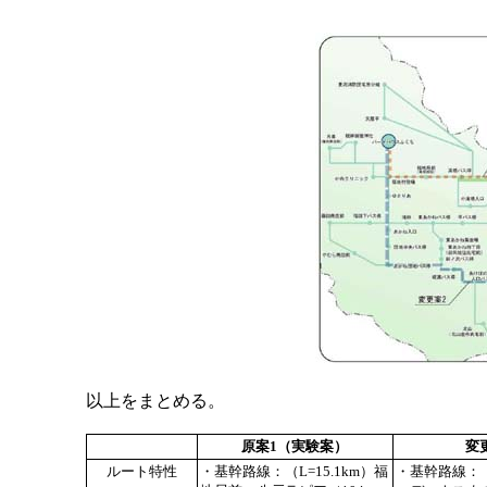
以上をまとめる。
原案1（実験案）
変
ルート特性
・基幹路線：（L=15.1km）福
・基幹路線：（L