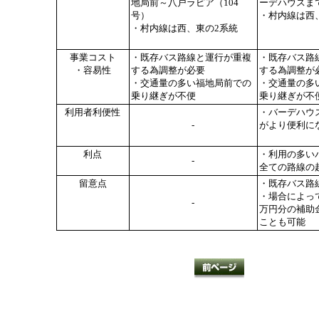
地局前～八戸ラピア（104
ーデハウスま
号）
・村内線は西
・村内線は西、東の2系統
事業コスト
・既存バス路線と運行が重複
・既存バス路
・容易性
する為調整が必要
する為調整が
・交通量の多い福地局前での
・交通量の多
乗り継ぎが不便
乗り継ぎが不
利用者利便性
・バーデハウ
-
がより便利に
利点
・利用の多い
-
全ての路線の
留意点
・既存バス路
・場合によって
-
万円分の補助
ことも可能