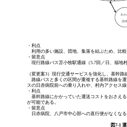
・利点
利用の多い施設、団地、集落を結ぶため、比較
・留意点
現行路線バス苫小牧駅通線（5.7回／日、福地
（変更案3）現行交通サービスを強化し、基幹路
路線バスと多くの区間が重複する基幹路線を運
スの日赤病院前への乗り入れや、村内アクセス線
・利点
基幹路線にかかっていた運送コストをおさえる
が可能である。
・留意点
日赤病院、八戸市中心部への直行便がなくなる
図7-1