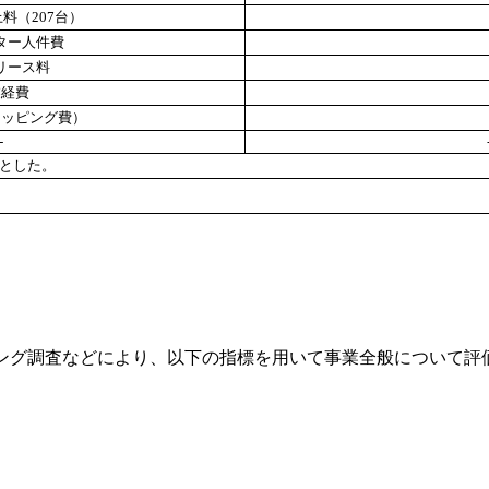
料（207台）
ター人件費
リース料
業経費
ラッピング費）
-
日とした。
グ調査などにより、以下の指標を用いて事業全般について評