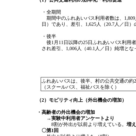
・全期間
期間中のふれあいバス利用者数は、1,809人
日）であり、差引、1,625人（20.7人／日
・後半
後1月11日以降の25日ふれあいバス利用者数
され差引、1,006人（40.1人／日）純増と
ふれあいバスは、後半、村の公共交通の約
（スクールバス、福祉バスを除く）
（2）モビリティ向上（外出機会の増加）
・高齢者の外出機会の増加
→実験中利用者アンケートより
8割が外出が以前より増えている。
増
〇第1回