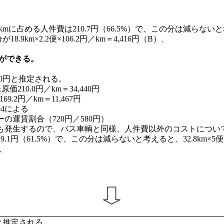
占める人件費は210.7円（66.5%）で、この分は減らないと考えると、
km×2.2便×106.2円／km＝4,416円（B）、
とができる。
0円と推定される。
210.0円／km＝34,440円
9.2円／km＝11,467円
4による
運賃割合（720円／580円）
発生するので、バス車輌と同様、人件費以外のコストについ
9.1円（61.5%）で、この分は減らないと考えると、32.8km×5便×
）、
と推定される。