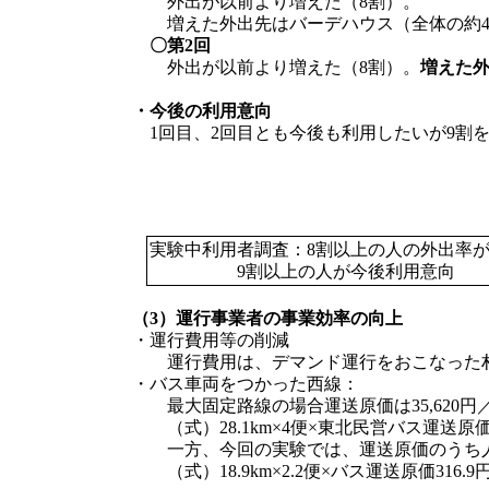
外出が以前より増えた（8割）。
増えた外出先はバーデハウス（全体の約4
〇第2回
外出が以前より増えた（8割）。
増えた
・今後の利用意向
1回目、2回目とも今後も利用したいが9割
実験中利用者調査：8割以上の人の外出率
9割以上の人が今後利用意向
（3）運行事業者の事業効率の向上
・運行費用等の削減
運行費用は、デマンド運行をおこなった村
・バス車両をつかった西線：
最大固定路線の場合運送原価は35,620円
（式）28.1km×4便×東北民営バス運送原価31
一方、今回の実験では、運送原価のうち人
（式）18.9km×2.2便×バス運送原価316.9円