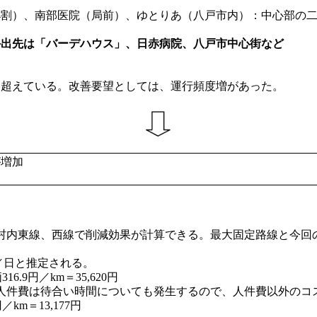
割）、南部医院（局前）、ゆとりあ（八戸市内）：中心部の二
外出先は「バーデハウス」、日赤病院、八戸市中心街など
を超えている。改善要望としては、運行頻度増があった。
が増加
内東線、西線で削減効果が計算できる。最大固定路線と今回
／日と推定される。
6.9円／km＝35,620円
件費は待合い時間についても発生するので、人件費以外のコ
／km＝13,177円