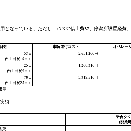
の費用となっている。ただし、バスの借上費や、停留所設置経費
日数
車輌運行コスト
オペレー
53日
2,651,200円
（内土日祝19日）
25日
1,268,310円
（内土日祝6日）
78日
3,919,510円
（内土日祝25日）
用等
の実績
乗合タク
（開業時
経費