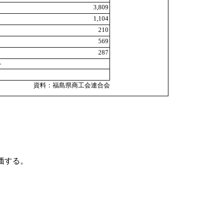
3,809
1,104
210
569
287
-
資料：福島県商工会連合会
価する。