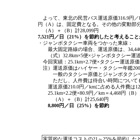
よって、東北の民営バス運送原価316.9円／kmに
円（A）は、固定費となる。その他の変動部分が18.9
（A）＋（B）計28,099円
7,521円／日（21%）を節約したと考えるこ
・ジャンボタクシー車両をつかった東線：
最大固定路線の場合、運送原価は、34,44
（式）32.8km×5便×ジャンボタクシー運送原価
今回実績：25.1km×2.7便×タクシー運送原価16
注）運送原価はハイヤー・タクシー年鑑200
一般のタクシー原価とジャンボタクシーの
ただし、人件費は待合い時間についても
運送原価210.0円／kmに占める人件費は12
25.1km×2.2便×80.9円／km＝4,468円（B
（A）＋（B）計25,640円
8,800円／日（25%）を節約
実質的な運送コストの21～25%を節約した