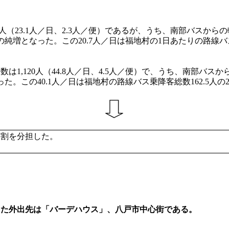
（23.1人／日、2.3人／便）であるが、うち、南部バスからの
）の純増となった。この20.7人／日は福地村の1日あたりの路線バス
は1,120人（44.8人／日、4.5人／便）で、うち、南部バスか
なった。この40.1人／日は福地村の路線バス乗降客総数162.5人の2
2割を分担した。
えた外出先は「バーデハウス」、八戸市中心街である。