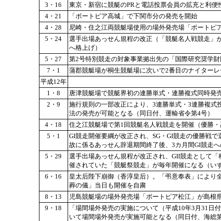
3・16
東京・新宿に競艇のPRと電話投票会員の拡充と利便
4・21
「ボートピア高城」で下関市分の発売を開始
4・28
尼崎・住之江両競艇場使用の場外発売場「ボートピ
5・24
選手出場あっせん規程の改正（「競艇名人戦競走」が
へ格上げ）
5・27
第2号特別競走の対象事業拠出先の「国際研究奨学財
7・1
蒲郡競艇場が桐生競艇場に次いで2番目のナイターレ
平成12年
1・8
唐津競艇場で競艇界初の連勝単式・連勝複式同時発
2・9
施行規則の一部改正により、3連勝単式・3連勝複式
法の発売が可能となる（同日付、運輸省令第4号）
4・18
住之江競艇場で第1回競艇名人戦競走を開催（優勝・
5・1
GI競走開催要綱が改正され、SG・GI競走の優勝戦
故に係るあっせん辞退期間終了後、3カ月間GI競走
5・29
選手出場あっせん規程が改正され、GII競走として
催されていた「競艇祭競走」が毎年開催になる（いず
6・16
皇太后陛下崩御（香淳皇后）。「弔意奉表」により全
葬の儀」当日も開催を自粛
8・13
児島競艇場の場外発売場「ボートピア松江」が島根
9・18
「場間場外発売の実施について（平成10年3月31日
いて場間場外発売が実施可能となる（同日付、海総第