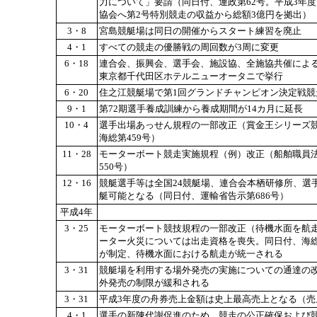
力について」要請（同日付、運政第62号。平成3年
協会へ第2号特別競走の収益から総額3億円を拠出）
3・8
宮島競艇場は同日の開催からスタート練習を廃止
4・1
すべての競走の優勝戦の周回数が3周に変更
6・18
連合会、振興会、選手会、施設協、全施協共催による
東京都千代田区ホテルニューオータニで挙行
6・20
住之江競艇場で第1回グランドチャンピオン決定戦
9・1
第72期選手養成訓練から養成期間が14カ月に延長
10・4
選手出場あっせん規程の一部改正（賞金王シリーズ
海総第459号）
11・28
モーターボート競走実施規程（例）改正（船舶職員
550号）
12・16
競艇選手等は全国24競艇場、連合会本栖研修所、選
艇可能となる（同日付、運輸省告示第686号）
平成4年
3・25
モーターボート競技規程の一部改正（待機水面を航
ーター火災については出走資格を喪失。同日付、海総
が制定、待機水面における航走が統一される
3・31
競艇場を利用する場外発売の実施についての通達の改
外発売の制限が緩和される
3・31
平成3年度の舟券売上金額は史上最高売上となる（売上2兆2
4・1
選手の新陳代謝促進のため、競走の公正確保および