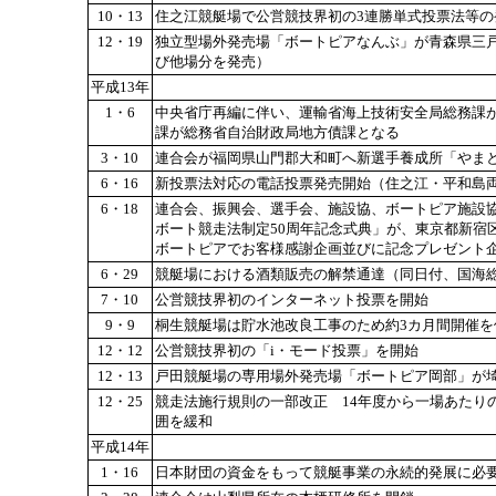
10・13
住之江競艇場で公営競技界初の3連勝単式投票法等の
12・19
独立型場外発売場「ボートピアなんぶ」が青森県三
び他場分を発売）
平成13年
1・6
中央省庁再編に伴い、運輸省海上技術安全局総務課
課が総務省自治財政局地方債課となる
3・10
連合会が福岡県山門郡大和町へ新選手養成所「やま
6・16
新投票法対応の電話投票発売開始（住之江・平和島
6・18
連合会、振興会、選手会、施設協、ボートピア施設
ボート競走法制定50周年記念式典」が、東京都新宿
ボートピアでお客様感謝企画並びに記念プレゼント企
6・29
競艇場における酒類販売の解禁通達（同日付、国海総
7・10
公営競技界初のインターネット投票を開始
9・9
桐生競艇場は貯水池改良工事のため約3カ月間開催を休
12・12
公営競技界初の「i・モード投票」を開始
12・13
戸田競艇場の専用場外発売場「ボートピア岡部」が
12・25
競走法施行規則の一部改正 14年度から一場あたり
囲を緩和
平成14年
1・16
日本財団の資金をもって競艇事業の永続的発展に必