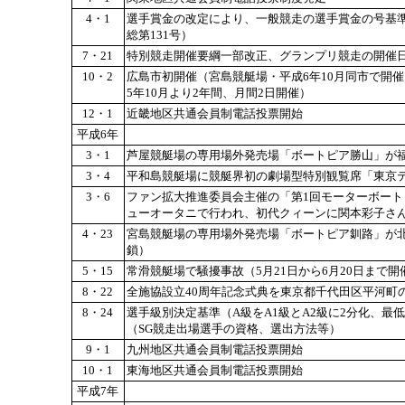
4・1
選手賞金の改定により、一般競走の選手賞金の号基準
総第131号）
7・21
特別競走開催要綱一部改正、グランプリ競走の開催日
10・2
広島市初開催（宮島競艇場・平成6年10月同市で開
5年10月より2年間、月間2日開催）
12・1
近畿地区共通会員制電話投票開始
平成6年
3・1
芦屋競艇場の専用場外発売場「ボートピア勝山」が
3・4
平和島競艇場に競艇界初の劇場型特別観覧席「東京
3・6
ファン拡大推進委員会主催の「第1回モーターボー
ューオータニで行われ、初代クィーンに関本彩子さ
4・23
宮島競艇場の専用場外発売場「ボートピア釧路」が北
鎖）
5・15
常滑競艇場で騒擾事故（5月21日から6月20日まで開
8・22
全施協設立40周年記念式典を東京都千代田区平河町
8・24
選手級別決定基準（A級をA1級とA2級に2分化、
（SG競走出場選手の資格、選出方法等）
9・1
九州地区共通会員制電話投票開始
10・1
東海地区共通会員制電話投票開始
平成7年