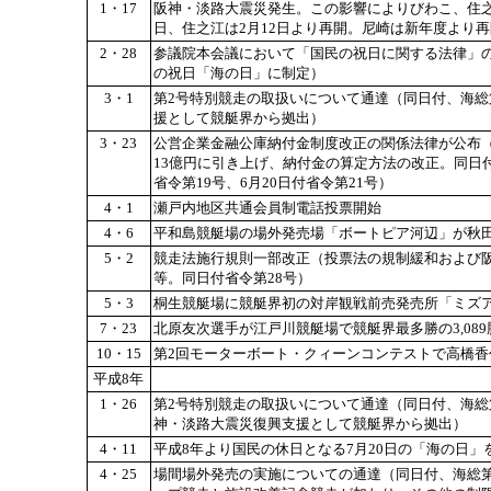
1・17
阪神・淡路大震災発生。この影響によりびわこ、住之
日、住之江は2月12日より再開。尼崎は新年度より再
2・28
参議院本会議において「国民の祝日に関する法律」の
の祝日「海の日」に制定）
3・1
第2号特別競走の取扱いについて通達（同日付、海総
援として競艇界から拠出）
3・23
公営企業金融公庫納付金制度改正の関係法律が公布（
13億円に引き上げ、納付金の算定方法の改正。同日付法
省令第19号、6月20日付省令第21号）
4・1
瀬戸内地区共通会員制電話投票開始
4・6
平和島競艇場の場外発売場「ボートピア河辺」が秋
5・2
競走法施行規則一部改正（投票法の規制緩和および
等。同日付省令第28号）
5・3
桐生競艇場に競艇界初の対岸観戦前売発売所「ミズ
7・23
北原友次選手が江戸川競艇場で競艇界最多勝の3,08
10・15
第2回モーターボート・クィーンコンテストで高橋香
平成8年
1・26
第2号特別競走の取扱いについて通達（同日付、海総
神・淡路大震災復興支援として競艇界から拠出）
4・11
平成8年より国民の休日となる7月20日の「海の日」
4・25
場間場外発売の実施についての通達（同日付、海総第