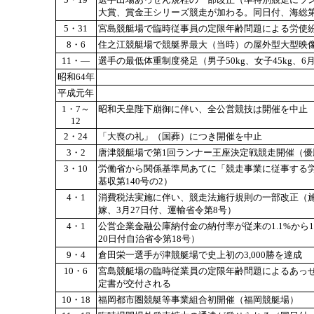
大賞、賞金王シリーズ競走が加わる。同日付、海総第
5・31
宮島競艇場で臨時従事員の定限年齢問題による労使
8・6
住之江競艇場で競艇界最大（当時）の屋外型大型映
11・―
選手の最低体重制度発足（男子50kg、女子45kg、
昭和64年
平成元年
1・7～
昭和天皇陛下崩御に伴い、全公営競技は開催を中止
12
2・24
「大喪の礼」（国葬）につき開催を中止
3・2
唐津競艇場で第1回ランナー王座決定戦競走開催（優
3・10
労働省から関係基準局あてに「競走事業に従事する
基収第140号の2）
4・1
消費税法実施に伴い、競走法施行規則の一部改正（
嫁、3月27日付、運輸省令第8号）
4・1
公営企業金融公庫納付金の納付率が従来の1.1%から1.
20日付自治省令第18号）
9・4
倉田栄一選手が津競艇場で史上初の3,000勝を達成
10・6
宮島競艇場の臨時従業員の定限年齢問題によるあっ
定書が交付される
10・18
福岡都市圏競艇等事業組合初開催（福岡競艇場）