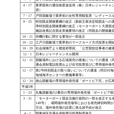
4・17
業界固有の通信衛星放送局（株）日本レジャーチャ
資）
7・17
戸田競艇場で業界初の女性専用観覧席「レディース
9・25
特別競走開催要綱の改正（新鋭王座決定戦競走への
準特別競走開催要綱の改正（モーターボート大賞競
施設改善記念競走実施要領の改正（同競走の開催趣
10・21
待機行動に関する要領が一部改正
10・22
江戸川競艇場で業界初のマークカード方式投票を開
10・29
社会保険庁より都道府県宛、「公営競技従事者の健
12・1
日本レジャーチャンネル開局
12・11
競艇場外における広域発売の推進についての通達（同
通会員制電話投票および在宅投票並びに専用場外発
12・17
第2号特別競走の取り扱いについての通達（同日付海総
地域海洋センターの整備事業等）
12・24
徳山競艇場の専用場外発売場「ボートピア呉」が広
平成5年
1・23
丸亀競艇場の2番目の専用場外発売場「ボートピア朝
3・31
「モーターボート競走法施行規則の一部を改正する
148号）、場間場外発売場等における発売締切時間
方法、場外発売場の設置に係る諸手続が改正
4・1
関東地区共通会員制電話投票制度発足