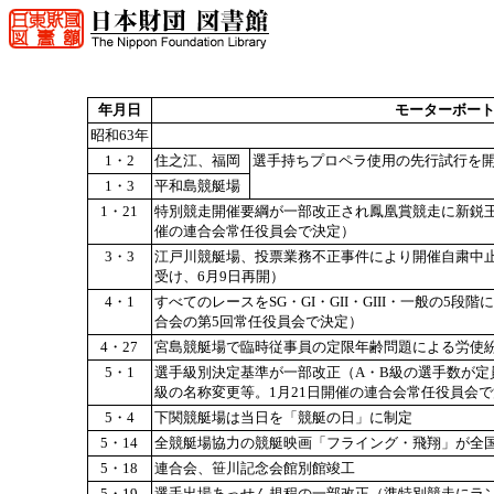
年月日
モーターボー
昭和63年
1・2
住之江、福岡
選手持ちプロペラ使用の先行試行を開
1・3
平和島競艇場
1・21
特別競走開催要綱が一部改正され鳳凰賞競走に新鋭
催の連合会常任役員会で決定）
3・3
江戸川競艇場、投票業務不正事件により開催自粛中止（
受け、6月9日再開）
4・1
すべてのレースをSG・GI・GII・GIII・一般の5段
合会の第5回常任役員会で決定）
4・27
宮島競艇場で臨時従事員の定限年齢問題による労使
5・1
選手級別決定基準が一部改正（A・B級の選手数が定
級の名称変更等。1月21日開催の連合会常任役員会
5・4
下関競艇場は当日を「競艇の日」に制定
5・14
全競艇場協力の競艇映画「フライング・飛翔」が全
5・18
連合会、笹川記念会館別館竣工
5・19
選手出場あっせん規程の一部改正（準特別競走にラ