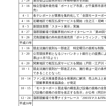
2・28
連合会は山梨県所在の本栖研修所を閉鎖
3・16
独立型場外発売場「ボートピア市原」が千葉県市原
売）
4・1
各テレボートが業務を集約化して「全国モーターボ
4・16
近畿地区で相互払戻サービスを開始（住之江・尼崎・
8・5
新競技形態「スタート展示」実施
8・27
蒲郡競艇場で競艇界初のSGナイターレース「第48
9・26
児島競艇場の外向前売発売所「ポートウィンク」で
平成15年
1・16
競走法施行規則を一部改正 特定曜日の規程を削除
3・20
公営競技界初となるジャパンネット銀行との提携によ
票は11月7日より）
6・20
関東地区で相互払戻サービスを開始（戸田・江戸川・
10・1
競走法施行規則が一部改正され、施行者は一定の条
できることとなった
10・14
ファン拡大推進委員会を発展的に解消、売上向上と
「競艇事業推進協議会」が発足
10・15
「モーターボート競走場の構造及び設備の規格の全
び設備の規格の全部を改正する告示」が公布（同日付、告
12・24
蒲郡競艇場で冬季ナイターレース「2003Xマス＆FI
平成16年