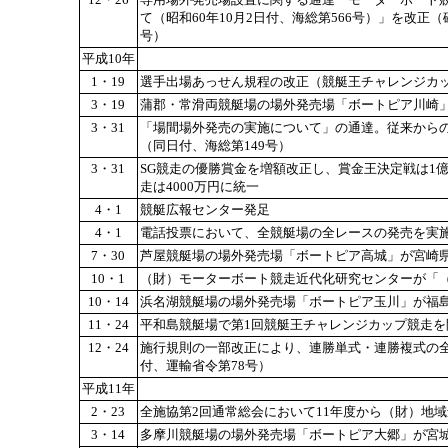
て（昭和60年10月2日付、海総第566号）」を改正
号）
平成10年
1・19
選手出場あっせん規程の改正（競艇王チャレンジカ
3・19
蒲郡・常滑両競艇場の場外発売場「ボートピア川崎
3・31
「場間場外発売の実施について」の通達。従来から
（同日付、海総第149号）
3・31
SG競走の優勝賞金を増額改正し、賞金王決定戦は1億
走は4000万円に統一
4・1
競艇広報センター発足
4・1
電話投票において、全競艇場の全レースの発売を実施
7・30
芦屋競艇場の場外発売場「ボートピア高城」が宮崎
10・1
（財）モーターボート競走近代化研究センターが「
10・14
浜名湖競艇場の場外発売場「ボートピア玉川」が福
11・24
平和島競艇場で第1回競艇王チャレンジカップ競走を
12・24
施行規則の一部改正により、連勝単式・連勝複式の
付、運輸省令第78号）
平成11年
2・23
全施協第2回通常総会において11年度から（財）地
3・14
多摩川競艇場の場外発売場「ボートピア大郷」が宮