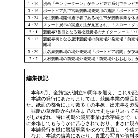
1・10
漫画「モンキーターン」がテレビ東京系列でテレビ
3・16
ボートピア呉で宮島競艇場発売用の施設「ボートピ
3・24
桐生競艇場開催施行者である桐生市が競艇事業を休
4・28
スタート展示の実施方法が見直され、「スロー・ダ
5・1
競艇界3番目となる若松競艇場のナイターレース「パ
5・13
競艇界初となる唐津競艇場の前売場外発売場「前売
開場
5・20
浜名湖競艇場の場外発売場「ボートピア岩間」が茨
7・7
大村競艇場の前売場外発売場「前売場外おおむら」
編集後記
本年9月、全施協が創立50周年を迎え、これを記
本誌の発行にあたりましては、競艇事業の発足以
た。紙面の都合により数多くの事象、出来事を割
競艇の草創期から現在までの歴史を振り返ってみ
がしのばれ、特に初期の競艇事業は赤字続きで、
に来場してもらうかに苦心されており、まさに現
本誌発行を機に競艇事業を改めて見直し、今後の
なお、本誌の編纂にあたり、貴重な写真や資料を