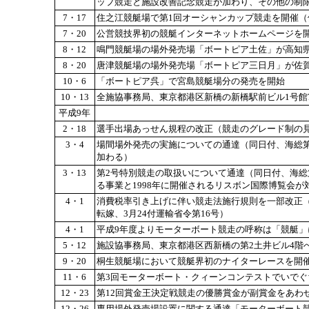
ップ競走と施設改善記念競走が加わり、その他の制
7・17
住之江競艇場で第1回オーシャンカップ競走を開催（
7・20
公営競技界初の競艇インターネットホームページを
8・12
鳴門競艇場の場外発売場「ボートピア土佐」が高知
8・20
唐津競艇場の場外発売場「ボートピア三日月」が佐
10・6
「ボートピア呉」で宮島競艇場分の発売を開始
10・13
全施協事務局、東京都港区新橋の新橋駅前ビル1号館
平成9年
2・18
選手出場あっせん規程の改正（競走のグレード制の
3・4
場間場外発売の実施についての通達（同日付、海総第
加わる）
3・13
第2号特別競走の取扱いについて通達（同日付、海総
る事業と1998年に開催されるリスボン国際博覧会が
4・1
消費税率引き上げに伴い競走法施行規則を一部改正
転嫁、3月24付運輸省令第16号）
4・1
平成9年度よりモーターボート競走の呼称は「競艇」
5・12
施設協事務局、東京都港区西新橋の第2土井ビル4階
9・20
桐生競艇場において競艇界初のナイターレースを開
11・6
第3回モーターボート・クィーンコンテストでいでぐ
12・23
第12回賞金王決定戦競走の優勝賞金が副賞金をあわ
12・26
専用場外発売場設置に関する通達「モーターボート