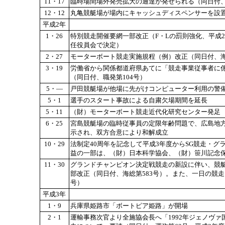
11・17
臨時場間場外発売拡大の通達が発せられる（同日付、
12・12
丸亀競艇場が場内にキャッシュディスペンサーを設
平成2年
1・26
特別競走開催要網一部改正（F・Lの罰則強化、平成
任役員会で決定）
2・27
モーターボート競走実施規程（例）改正（同日付、海
3・19
労働省から関係都道府県あてに「競走事業従事者に
（同日付、職発第104号）
5・―
戸田競艇場が他場に先がけコンピューター利用の警
5・1
選手のスタート事故による自粛欠場期間を延長
5・11
（財）モーターボート競走近代化研究センター発足
6・25
宮島競艇場の臨時従事員の定限年齢問題で、広島地
示され、双方合意により和解成立
10・29
法制定40周年を記念して平成3年度からSG競走・
益の一部は、（財）日本科学協会、（財）笹川記念
11・30
グランドチャンピオン決定戦競走の新設に伴い、競
部改正（同日付、海総第583号）。また、一日の競走
号）
平成3年
1・9
兵庫県姫路市「ボートピア姫路」が開場
2・1
運輸事務次官より全施協会長へ「1992年ジェノヴ