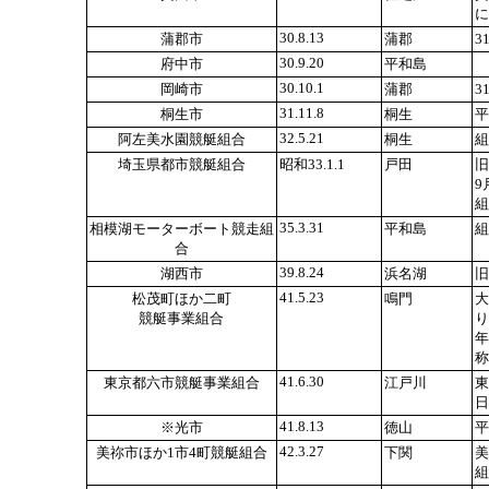
に
30.8.13
蒲郡市
蒲郡
3
30.9.20
府中市
平和島
30.10.1
岡崎市
蒲郡
3
31.11.8
桐生市
桐生
平
32.5.21
阿左美水園競艇組合
桐生
組
埼玉県都市競艇組合
昭和33.1.1
戸田
旧
9
組
35.3.31
相模湖モーターボート競走組
平和島
組
合
39.8.24
湖西市
浜名湖
旧
41.5.23
松茂町ほか二町
鳴門
大
競艇事業組合
り
年
称
41.6.30
東京都六市競艇事業組合
江戸川
東
日
41.8.13
※光市
徳山
平
42.3.27
美祢市ほか1市4町競艇組合
下関
美
組