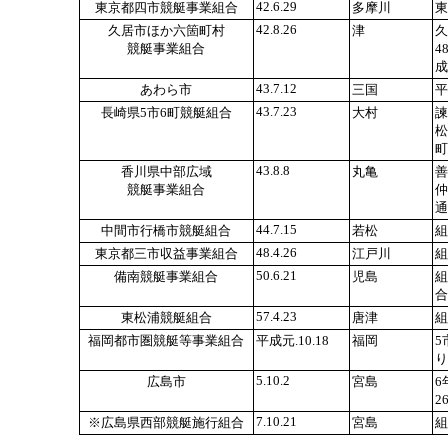
42.6.29
東京都四市競艇事業組合
多摩川
東
42.8.26
久居市ほか六箇町村
津
久
競艇事業組合
4
成
43.7.12
あわら市
三国
平
43.7.23
長崎県5市6町競艇組合
大村
諫
松
町
43.8.8
香川県中部広域
丸亀
善
競艇事業組合
仲
通
44.7.15
中間市行橋市競艇組合
若松
組
48.4.26
東京都三市収益事業組合
江戸川
組
50.6.21
備南競艇事業組合
児島
組
合
57.4.23
東松浦競艇組合
唐津
組
福岡都市圏競艇等事業組合
平成元.10.18
福岡
5
り
5.10.2
広島市
宮島
6
2
7.10.21
※広島県西部競艇施行組合
宮島
組