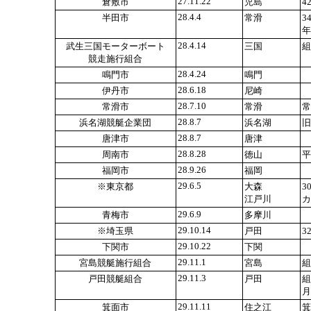
27.11.22
倉敷市
児島
4
28.4.4
半田市
常滑
3
年
28.4.14
武生三国モーターボート
三国
組
競走施行組合
28.4.24
鳴門市
鳴門
28.6.18
伊丹市
尼崎
28.7.10
常滑市
常滑
常
28.8.7
浜名湖競艇企業団
浜名湖
旧
28.8.7
唐津市
唐津
28.8.28
周南市
徳山
平
28.9.26
福岡市
福岡
29.6.5
※東京都
大森
3
江戸川
カ
29.6.9
青梅市
多摩川
29.10.14
※埼玉県
戸田
3
29.10.22
下関市
下関
29.11.1
宮島競艇施行組合
宮島
組
29.11.3
戸田競艇組合
戸田
組
月
29.11.11
箕面市
住之江
箕