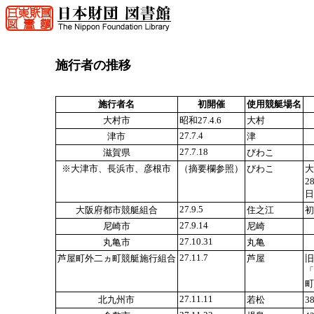
施行者の推移
施行者名
初開催
使用競艇場名
大村市
昭和27.4.6
大村
27.7.4
津市
津
27.7.18
滋賀県
びわこ
※大津市、長浜市、彦根市
（摘要欄参照）
びわこ
大
2
日
27.9.5
大阪府都市競艇組合
住之江
初
27.9.14
尼崎市
尼崎
27.10.31
丸亀市
丸亀
27.11.7
芦屋町外二ヵ町競艇施行組合
芦屋
旧
「
町
27.11.11
北九州市
若松
3