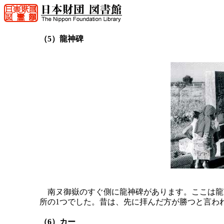
（5）龍神碑
南ヌ御嶽のすぐ側に龍神碑があります。ここは龍
所の1つでした。昔は、先に拝んだ方が勝つと言わ
（6）カー